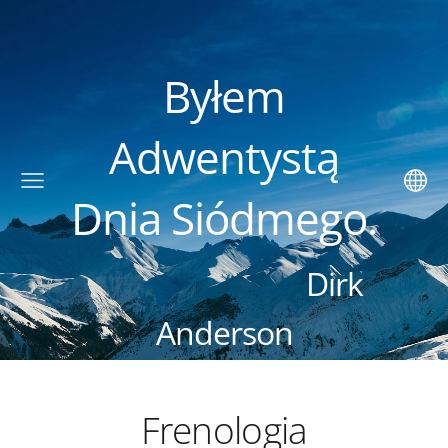
Byłem
Adwentystą
Dnia Siódmego.
Dirk
Anderson
Frenologia