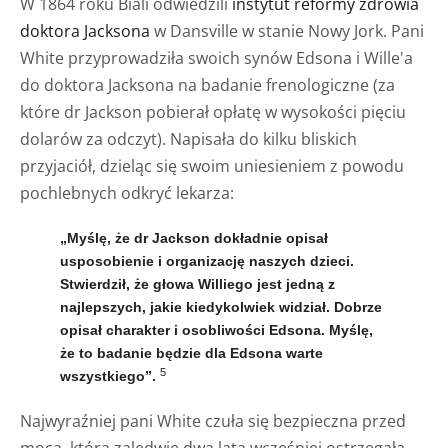
W 1864 roku Biali odwiedzili
instytut reformy zdrowia
doktora Jacksona
w Dansville w stanie Nowy Jork. Pani
White przyprowadziła swoich synów Edsona i Wille'a
do doktora Jacksona na badanie frenologiczne (za
które dr Jackson pobierał opłatę w wysokości pięciu
dolarów za odczyt). Napisała do kilku bliskich
przyjaciół, dzieląc się swoim uniesieniem z powodu
pochlebnych odkryć lekarza:
„Myślę, że dr Jackson dokładnie opisał
usposobienie i organizację naszych dzieci.
Stwierdził, że głowa Williego jest jedną z
najlepszych, jakie kiedykolwiek widział. Dobrze
opisał charakter i osobliwości Edsona. Myślę,
że to badanie będzie dla Edsona warte
5
wszystkiego”.
Najwyraźniej pani White czuła się bezpieczna przed
mocą, którą zaledwie dwa lata wcześniej ostrzegała,