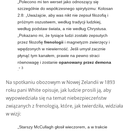
„Polecono mi ten werset jako odnoszący się
szczególnie do współczesnego spirytyzmu: Kolosan
2:8: „Uważajcie, aby was nikt nie zepsuł filozofią i
próżnym oszustwem, według tradycji ludzkiej,
według podstaw świata, a nie według Chrystusa.
„Pokazano mi, że tysiące ludzi zostało zepsutych
przez filozofię
frenologii
i magnetyzm zwierzęcy i
wpędzonych w niewierność. Jeśli umysł zacznie
płynąć tym kanałem, prawie na pewno straci
równowagę i zostanie
opanowany przez demona
3
.”
Na spotkaniu obozowym w Nowej Zelandii w 1893
roku pani White opisuje, jak ludzie prosili ją, aby
wypowiedziała się na temat niebezpieczeństw
związanych z frenologią, które, jak twierdziła, widziała
w wizji:
„Starszy McCullagh głosił wieczorem, a w trakcie