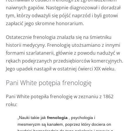
naiwnych gapiów. Następnie diagnozował i doradzał
tym, którzy odważyli się pójść naprzód i byli gotowi
zapłacić jego skromne honorarium.
Ostatecznie frenologia znalazła się na śmietniku
historii medycyny. Frenologię utożsamiano z innymi
formami szarlatanerii, głównie z powodu nadużyć w
rękach podejrzanych przedsiębiorców komercyjnych.
Jego upadek nastąpił w ostatniej ćwierci XIX wieku.
Pani White potępia frenologię
Pani White potępiła frenologię w zeznaniu z 1862
roku:
„Nauki takie jak
frenologia
, psychologia i
mesmeryzm są kanałem, poprzez który dociera on
bardziej bezpośrednio do tego pokolenia i pracuje z