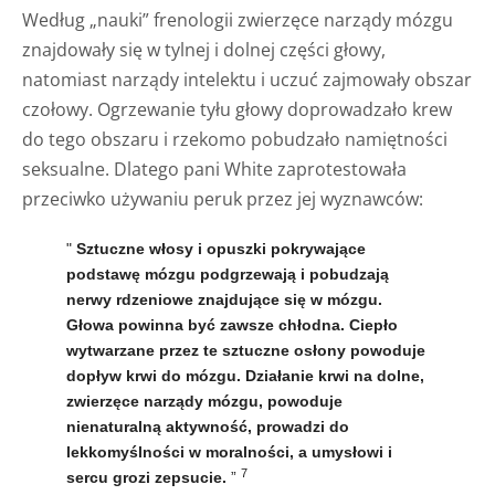
Według „nauki” frenologii zwierzęce narządy mózgu
znajdowały się w tylnej i dolnej części głowy,
natomiast narządy intelektu i uczuć zajmowały obszar
czołowy. Ogrzewanie tyłu głowy doprowadzało krew
do tego obszaru i rzekomo pobudzało namiętności
seksualne. Dlatego pani White zaprotestowała
przeciwko używaniu peruk przez jej wyznawców:
"
Sztuczne włosy i opuszki pokrywające
podstawę mózgu podgrzewają i pobudzają
nerwy rdzeniowe znajdujące się w mózgu.
Głowa powinna być zawsze chłodna. Ciepło
wytwarzane przez te sztuczne osłony powoduje
dopływ krwi do mózgu. Działanie krwi na dolne,
zwierzęce narządy mózgu, powoduje
nienaturalną aktywność, prowadzi do
lekkomyślności w moralności, a umysłowi i
7
sercu grozi zepsucie.
”