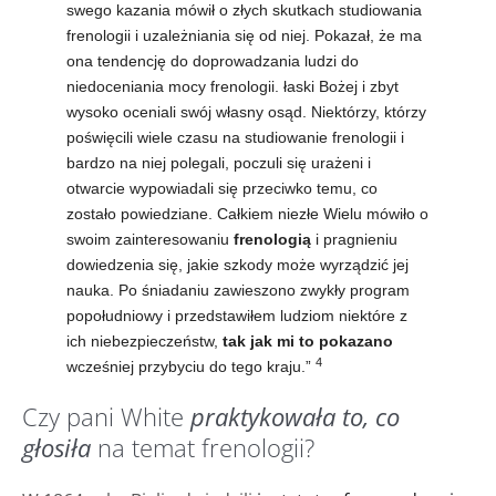
swego kazania mówił o złych skutkach studiowania
frenologii i uzależniania się od niej. Pokazał, że ma
ona tendencję do doprowadzania ludzi do
niedoceniania mocy frenologii. łaski Bożej i zbyt
wysoko oceniali swój własny osąd. Niektórzy, którzy
poświęcili wiele czasu na studiowanie frenologii i
bardzo na niej polegali, poczuli się urażeni i
otwarcie wypowiadali się przeciwko temu, co
zostało powiedziane. Całkiem niezłe Wielu mówiło o
swoim zainteresowaniu
frenologią
i pragnieniu
dowiedzenia się, jakie szkody może wyrządzić jej
nauka. Po śniadaniu zawieszono zwykły program
popołudniowy i przedstawiłem ludziom niektóre z
ich niebezpieczeństw,
tak jak mi to pokazano
4
wcześniej przybyciu do tego kraju.”
Czy pani White
praktykowała to, co
głosiła
na temat frenologii?