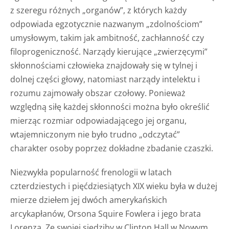
z szeregu różnych „organów”, z których każdy
odpowiada egzotycznie nazwanym „zdolnościom”
umysłowym, takim jak ambitność, zachłanność czy
filoprogeniczność. Narządy kierujące „zwierzęcymi”
skłonnościami człowieka znajdowały się w tylnej i
dolnej części głowy, natomiast narządy intelektu i
rozumu zajmowały obszar czołowy. Ponieważ
względną siłę każdej skłonności można było określić
mierząc rozmiar odpowiadającego jej organu,
wtajemniczonym nie było trudno „odczytać”
charakter osoby poprzez dokładne zbadanie czaszki.
Niezwykła popularność frenologii w latach
czterdziestych i pięćdziesiątych XIX wieku była w dużej
mierze dziełem jej dwóch amerykańskich
arcykapłanów, Orsona Squire Fowlera i jego brata
Lorenza. Ze swojej siedziby w Clinton Hall w Nowym