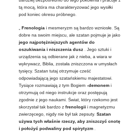
tą mocą, która ma charakteryzować jego wysiłki
pod koniec okresu próbnego.
„
Frenologia
i mesmeryzm są bardzo wzniosłe. Są
dobre na swoim miejscu, ale szatan pojmuje je jako
jego najpotężniejszych agentów do
oszukiwania i niszczenia dusz
. Jego sztuki i
urządzenia są odbierane jak z nieba, a wiara w
wykrywacz, Biblia, została zniszczona w umysłach
tysięcy. Szatan tutaj otrzymuje cześć
odpowiadającą jego szatańskiemu majestatowi.
Tysiące rozmawiają z tym Bogiem
-demonem
i
otrzymują od niego instrukcje oraz postępują
zgodnie z jego naukami. Świat, który rzekomo jest
skorzystał tak bardzo z
frenologii
i magnetyzmu
zwierzęcego, nigdy nie był tak zepsuty.
Szatan
używa tych właśnie rzeczy, aby zniszczyć cnotę
i położyć podwaliny pod spirytyzm
.