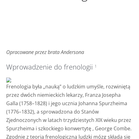
Opracowane przez brata Andersona
Wprowadzenie do frenologii
1
Frenologia była „nauką” o ludzkim umyśle, rozwiniętą
przez dwóch niemieckich lekarzy, Franza Josepha
Galla (1758–1828) i jego ucznia Johanna Spurzheima
(1776–1832), a sprowadzona do Stanów
Zjednoczonych w latach trzydziestych XIX wieku przez
Spurzheima i szkockiego konwertytę , George Combe.
Zgodnie z teorią frenologiczną ludzki mózg składa się