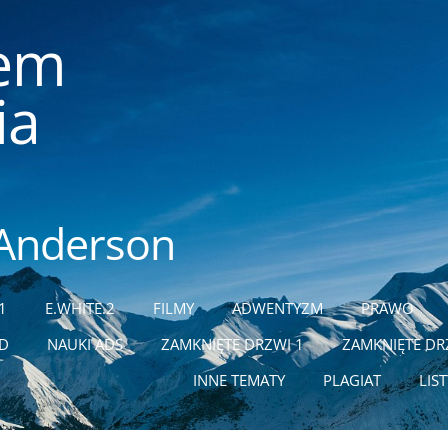
m
ia
 Anderson
1
E.WHITE.2
FILMY
ADWENTYZM
PRAWO
ĄD
NAUKI ADS
ZAMKNIĘTE DRZWI 1
ZAMKNIĘTE DR
INNE TEMATY
PLAGIAT
LIS