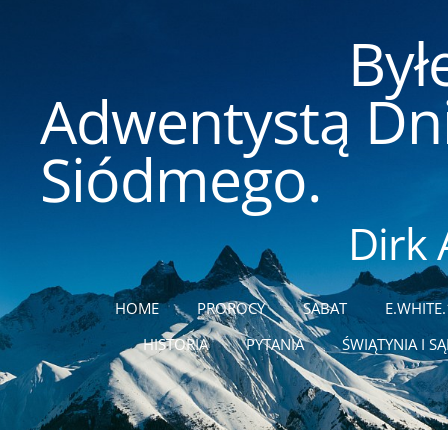
Byłe
Adwentystą Dn
Siódmego.
Dirk
HOME
PROROCY
SABAT
E.WHITE.
HISTORIA
PYTANIA
ŚWIĄTYNIA I S