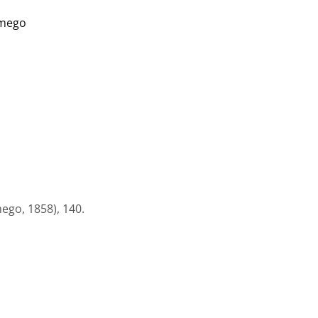
dmego
ego, 1858), 140.