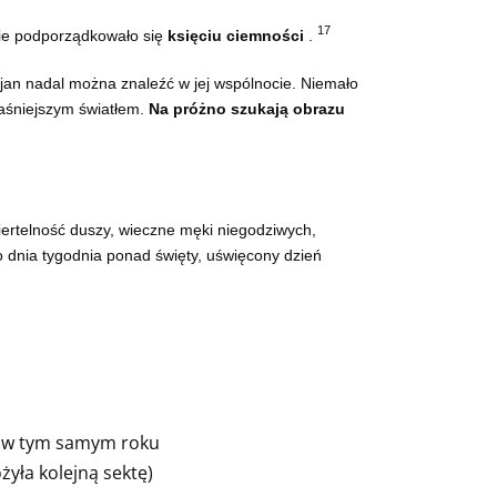
17
mie podporządkowało się
księciu ciemności
.
ijan nadal można znaleźć w jej wspólnocie. Niemało
 jaśniejszym światłem.
Na próżno szukają obrazu
miertelność duszy, wieczne męki niegodziwych,
 dnia tygodnia ponad święty, uświęcony dzień
sa w tym samym roku
żyła kolejną sektę)