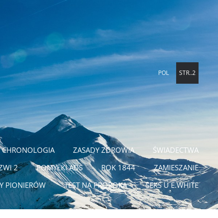
POL
STR..2
CHRONOLOGIA
ZASADY ZDROWIA
ŚWIADECTWA
ZWI 2
POMYŁKI ADS
ROK 1844
ZAMIESZANIE
TY PIONIERÓW
TEST NA PROROKA
SEKS U E.WHITE