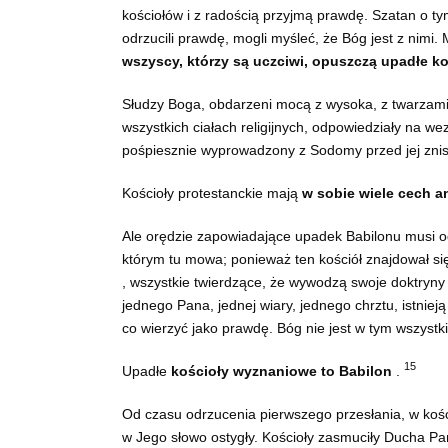
kościołów i z radością przyjmą prawdę. Szatan o tym 
odrzucili prawdę, mogli myśleć, że Bóg jest z nimi.
wszyscy, którzy są uczciwi, opuszczą upadłe koś
Słudzy Boga, obdarzeni mocą z wysoka, z twarzami 
wszystkich ciałach religijnych, odpowiedziały na w
pośpiesznie wyprowadzony z Sodomy przed jej zni
Kościoły protestanckie mają
w sobie wiele cech a
Ale orędzie zapowiadające upadek Babilonu musi odno
którym tu mowa; ponieważ ten kościół znajdował s
, wszystkie twierdzące, że wywodzą swoje doktryny z 
jednego Pana, jednej wiary, jednego chrztu, istniej
co wierzyć jako prawdę. Bóg nie jest w tym wszystk
15
Upadłe
kościoły wyznaniowe to Babilon
.
Od czasu odrzucenia pierwszego przesłania, w kośc
w Jego słowo ostygły. Kościoły zasmuciły Ducha Pa