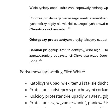
Wiele tysięcy osób, które zaakceptowały zmianę w
Podczas proklamacji pierwszego orędzia anielskie
tych, którzy nigdy nie widzieli szczególnych prawd 
18
Chrystusa w kościele
.
Odstępczy protestantyzm
przyjął fałszywy szabat
Babilon
pielęgnuje zatrute doktryny, wino błędu. T
zaprzeczenie preegzystencji Chrystusa przed Jego
20
Boga.
Podsumowując, według Ellen White:
Katolicyzm upadł wieki temu i stał się du
Protestanci odstępcy są duchowymi córka
Kościoły protestanckie upadły w 1844 r., 
Protestanci są w „zamieszaniu”, ponieważ is