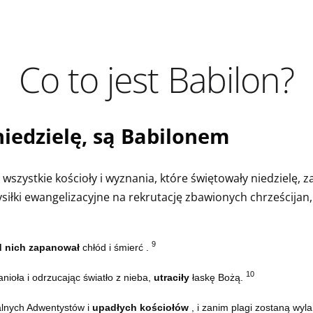
Co to jest Babilon?
niedzielę, są Babilonem
wszystkie kościoły i wyznania, które świętowały niedzielę, z
siłki ewangelizacyjne na rekrutację zbawionych chrześcijan,
9
d nich zapanował
chłód i śmierć .
10
anioła i odrzucając światło z nieba,
utraciły
łaskę Bożą.
alnych Adwentystów i
upadłych kościołów
, i zanim plagi zostaną wyl