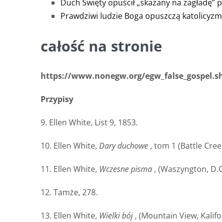
Duch Święty opuścił „skazany na zagładę” p
Prawdziwi ludzie Boga opuszczą katolicyzm
całość na stronie
https://www.nonegw.org/egw_false_gospel.
Przypisy
9. Ellen White, List 9, 1853.
10. Ellen White,
Dary duchowe
, tom 1 (Battle Cr
11. Ellen White,
Wczesne pisma
, (Waszyngton, D.C
12. Tamże, 278.
13. Ellen White,
Wielki bój
, (Mountain View, Kalifo