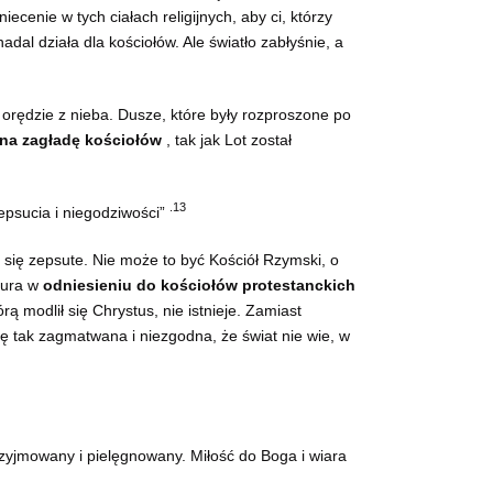
ecenie w tych ciałach religijnych, aby ci, którzy
dal działa dla kościołów. Ale światło zabłyśnie, a
orędzie z nieba. Dusze, które były rozproszone po
na zagładę kościołów
, tak jak Lot został
.13
epsucia i niegodziwości”
o się zepsute. Nie może to być Kościół Rzymski, o
igura w
odniesieniu do kościołów protestanckich
ą modlił się Chrystus, nie istnieje. Zamiast
się tak zagmatwana i niezgodna, że świat nie wie, w
zyjmowany i pielęgnowany. Miłość do Boga i wiara