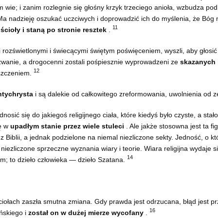
wie; i zanim rozlegnie się głośny krzyk trzeciego anioła, wzbudza podni
 Ma nadzieję oszukać uczciwych i doprowadzić ich do myślenia, że Bóg na
11
cioły i staną po stronie resztek
.
rozświetlonymi i świecącymi świętym poświęceniem, wyszli, aby głosić 
ezwanie, a drogocenni zostali pośpiesznie wyprowadzeni ze
skazanych 
12
szczeniem.
ntychrysta
i są dalekie od całkowitego zreformowania, uwolnienia od z
sić się do jakiegoś religijnego ciała, które kiedyś było czyste, a stał
ię w
upadłym stanie przez wiele stuleci
. Ale jakże stosowna jest ta f
Biblii, a jednak podzielone na niemal niezliczone sekty. Jedność, o któr
ą niezliczone sprzeczne wyznania wiary i teorie. Wiara religijna wydaje 
14
im; to dzieło człowieka — dzieło Szatana.
iołach zaszła smutna zmiana. Gdy prawda jest odrzucana, błąd jest pr
16
ńskiego i
został on w dużej mierze wycofany
.