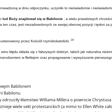
prowadzoną w dniu odpoczynku, uczyniło to nieświadomie i nieświado
go
lud Boży znajdował się w Babilonie
; a wielu prawdziwych chrześc
na ten czas, jest niezadowolonych ze swojej obecnej pozycji i tęskni za
19
 ustanowiony przez Kościół rzymskokatolicki.
o wino błędu składa się z fałszywych doktryn, takich jak naturalna nieś
 narodzeniem w Betlejem oraz propagowanie i wywyższanie pierwszego
chowym Babilonem
mi Babilonu
gdy odrzuciły kłamstwo Williama Millera o powrocie Chrystu
tnieje wiele sekt protestanckich (a mimo to Ellen White zało