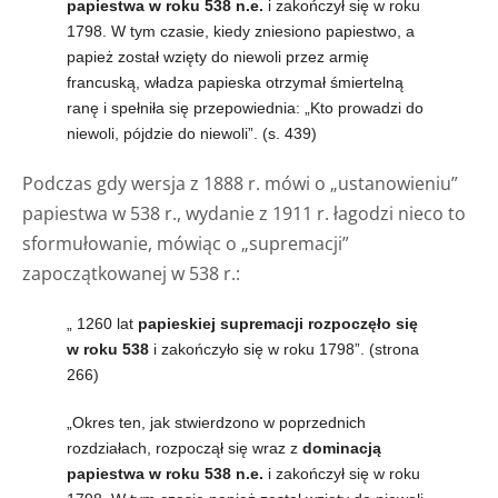
papiestwa w roku 538 n.e.
i zakończył się w roku
1798. W tym czasie, kiedy zniesiono papiestwo, a
papież został wzięty do niewoli przez armię
francuską, władza papieska otrzymał śmiertelną
ranę i spełniła się przepowiednia: „Kto prowadzi do
niewoli, pójdzie do niewoli”. (s. 439)
Podczas gdy wersja z 1888 r. mówi o „ustanowieniu”
papiestwa w 538 r., wydanie z 1911 r. łagodzi nieco to
sformułowanie, mówiąc o „supremacji”
zapoczątkowanej w 538 r.:
„
1260 lat
papieskiej supremacji rozpoczęło się
w roku 538
i zakończyło się w roku 1798”. (strona
266)
„Okres ten, jak stwierdzono w poprzednich
rozdziałach,
rozpoczął się wraz z
dominacją
papiestwa w roku 538 n.e.
i zakończył się w roku