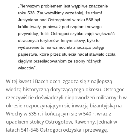
„Pierwszym problemem jest wątpliwe znaczenie
roku 538. Zauważyliśmy wcześniej, że triumf
Justyniana nad Ostrogotami w roku 538 był
krótkotrwały, ponieważ pod rządami nowego
przywódcy, Totili, Ostrogoci szybko zajęli większość
utraconych terytoriów. Innymi słowy, było to
wydarzenie to nie wzmocniło znacząco potęgi
papiestwa, które przez stulecia nadal stawiało czoła
ciągłym prześladowaniom ze strony różnych
władców”.
W tej kwestii Bacchiocchi zgadza się z najlepszą
wiedzą historyczną dotyczącą tego okresu. Ostrogoci
rzeczywiście doświadczyli niepowodzeń militarnych w
okresie rozpoczynającym się inwazją bizantyjską na
Włochy w 535 r. i kończącym się w 540 r. wraz z
upadkiem stolicy Ostrogotów, Rawenny. Jednak w
latach 541-548 Ostrogoci odzyskali przewagę,