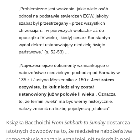
„Problemiczne jest wrażenie, jakie wiele osób
odnosi na podstawie stwierdzeń EGW, jakoby
szabat był przestrzegany «przez wszystkich
chrześcijan... w pierwszych wiekach» aż do
«początku IV wieku, [kiedy] cesarz Konstantyn
wydał dekret ustanawiający niedzielę święto
państwowe.' (s. 52-53) ...
„Najwcześniejsze dokumenty wzmiankujące o
nabożeństwie niedzielnym pochodzą od Barnaby w
135 r. i Justyna Męczennika z 150 r.
Jest zatem
oczywiste, że kult niedzielny został
ustanowiony już w połowie II wieku
. Oznacza
to, że termin „wieki” ma być wierny historycznie.
należy zmienić na liczbę pojedynczą „stulecia”.
Książka Bacchoichi
From Sabbath to Sunday
dostarcza
istotnych dowodów na to, że niedzielne nabożeństwa
rozpoczęły się znacznie wcześniej, niż twierdziła pani