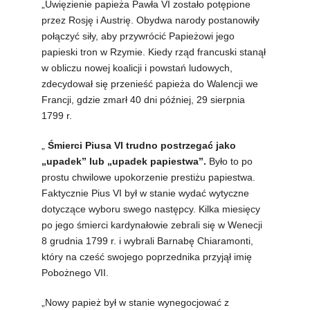
„Uwięzienie papieża Pawła VI zostało potępione
przez Rosję i Austrię. Obydwa narody postanowiły
połączyć siły, aby przywrócić Papieżowi jego
papieski tron w Rzymie. Kiedy rząd francuski stanął
w obliczu nowej koalicji i powstań ludowych,
zdecydował się przenieść papieża do Walencji we
Francji, gdzie zmarł 40 dni później, 29 sierpnia
1799 r.
„
Śmierci Piusa VI trudno postrzegać jako
„upadek” lub „upadek papiestwa”.
Było to po
prostu chwilowe upokorzenie prestiżu papiestwa.
Faktycznie Pius VI był w stanie wydać wytyczne
dotyczące wyboru swego następcy. Kilka miesięcy
po jego śmierci kardynałowie zebrali się w Wenecji
8 grudnia 1799 r. i wybrali Barnabę Chiaramonti,
który na cześć swojego poprzednika przyjął imię
Pobożnego VII.
„Nowy papież był w stanie wynegocjować z