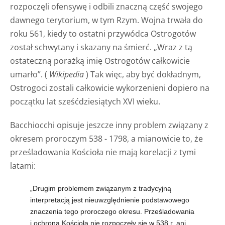
rozpoczęli ofensywę i odbili znaczną część swojego
dawnego terytorium, w tym Rzym. Wojna trwała do
roku 561, kiedy to ostatni przywódca Ostrogotów
został schwytany i skazany na śmierć. „Wraz z tą
ostateczną porażką imię Ostrogotów całkowicie
umarło”. (
Wikipedia
) Tak więc, aby być dokładnym,
Ostrogoci zostali całkowicie wykorzenieni dopiero na
początku lat sześćdziesiątych XVI wieku.
Bacchiocchi opisuje jeszcze inny problem związany z
okresem proroczym 538 - 1798, a mianowicie to, że
prześladowania Kościoła nie mają korelacji z tymi
latami:
„Drugim problemem związanym z tradycyjną
interpretacją jest nieuwzględnienie podstawowego
znaczenia tego proroczego okresu.
Prześladowania
i ochrona Kościoła nie rozpoczęły się w 538 r. ani