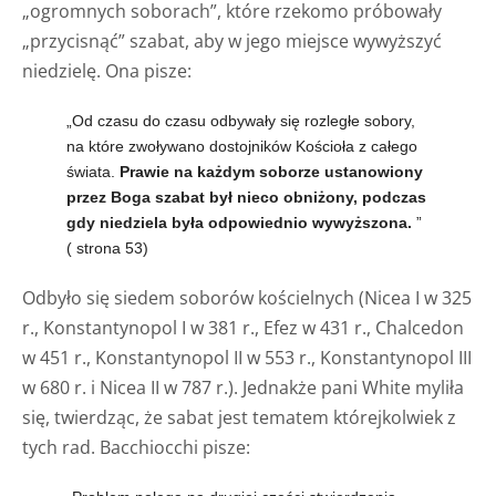
„ogromnych soborach”, które rzekomo próbowały
„przycisnąć” szabat, aby w jego miejsce wywyższyć
niedzielę. Ona pisze:
„Od czasu do czasu odbywały się rozległe sobory,
na które zwoływano dostojników Kościoła z całego
świata.
Prawie na każdym soborze ustanowiony
przez Boga szabat był nieco obniżony, podczas
gdy niedziela była odpowiednio wywyższona.
”
( strona 53)
Odbyło się siedem soborów kościelnych (Nicea I w 325
r., Konstantynopol I w 381 r., Efez w 431 r., Chalcedon
w 451 r., Konstantynopol II w 553 r., Konstantynopol III
w 680 r. i Nicea II w 787 r.). Jednakże pani White myliła
się, twierdząc, że sabat jest tematem którejkolwiek z
tych rad. Bacchiocchi pisze: