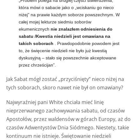
„Problem polega na drugiej części stwierdzenia,
która mówi o sabacie jako o „wciskaniu go nieco
niżej” na prawie każdym soborze powszechnym.
W
całej mojej lekturze siedmiu soborów
ekumenicznych
nie znalazłem odniesienia do
sabatu /Kwestia niedzieli jest omawiana na
takich soborach
. Prawdopodobnie powodem jest
to, że święcenie niedzieli nie było już kwestią
dyskusyjną – stało się powszechnie akceptowane
przez chrześcijan”.
Jak Sabat mógł zostać „przyciśnięty” nieco niżej na
tych soborach, skoro nawet nie był on omawiany?
Najwyraźniej pani White chciała mieć linię
nieprzerwanego zachowywania sabatu, od czasów
Apostołów, przez waldensów w górach Europy, aż do
czasów Adwentystów Dnia Siódmego. Niestety, takie
kontinuum nie istnieje. Świętowanie niedzieli