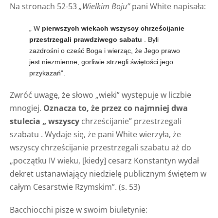
Na stronach 52-53
„Wielkim Boju”
pani White napisała:
„
W
pierwszych wiekach wszyscy chrześcijanie
przestrzegali prawdziwego sabatu
. Byli
zazdrośni o cześć Boga i wierząc, że Jego prawo
jest niezmienne, gorliwie strzegli świętości jego
przykazań”.
Zwróć uwagę, że słowo „wieki” występuje w liczbie
mnogiej.
Oznacza to, że przez co najmniej dwa
stulecia „ wszyscy
chrześcijanie” przestrzegali
szabatu . Wydaje się, że pani White wierzyła, że
wszyscy chrześcijanie przestrzegali szabatu aż do
„początku IV wieku, [kiedy] cesarz Konstantyn wydał
dekret ustanawiający niedzielę publicznym świętem w
całym Cesarstwie Rzymskim”. (s. 53)
Bacchiocchi pisze w swoim biuletynie: