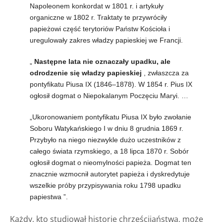
Napoleonem konkordat w 1801 r. i artykuły
organiczne w 1802 r. Traktaty te przywróciły
papieżowi część terytoriów Państw Kościoła i
uregulowały zakres władzy papieskiej we Francji.
„
Następne lata nie oznaczały upadku, ale
odrodzenie się władzy papieskiej
, zwłaszcza za
pontyfikatu Piusa IX (1846–1878). W 1854 r. Pius IX
ogłosił dogmat o Niepokalanym Poczęciu Maryi. …
„Ukoronowaniem pontyfikatu Piusa IX było zwołanie
Soboru Watykańskiego I w dniu 8 grudnia 1869 r.
Przybyło na niego niezwykle dużo uczestników z
całego świata rzymskiego, a 18 lipca 1870 r. Sobór
ogłosił dogmat o nieomylności papieża. Dogmat ten
znacznie wzmocnił autorytet papieża i
dyskredytuje
wszelkie próby przypisywania roku 1798 upadku
papiestwa
”.
Każdy, kto studiował historię chrześcijaństwa, może