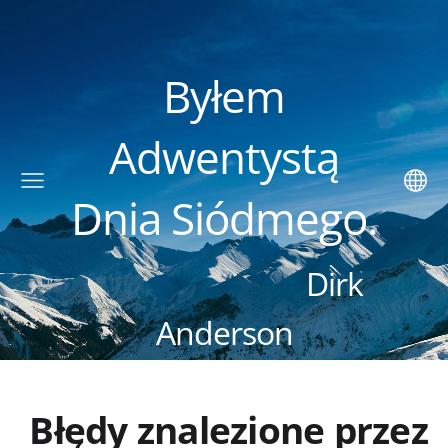
Byłem
Adwentystą
Dnia Siódmego.
Dirk
Anderson
Błędy znalezione przez