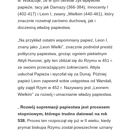
w. Wskazuje, że w tym okresie żyli wpływowi
papieże, tacy jak Damazy (366-384), Innocenty I
(402-417) i Leon I, zwany „Wielkim (440-461), który
znacznie rozwinął zarówno duchową, jak i
doczesną władzę papiestwa.
„Na przykład ostatni wspomniany papież, Leon I,
znany jako „Leon Wielki”, znacznie podniósł prestiż
polityczny papiestwa, grożąc ogniem piekielnym
Attyli Hunowi, gdy ten zbliżał się do Rzymu w 451 r.
ze swoimi przerażającymi żołnierzami. Attyla
usłuchał Papieża i wycofał się za Dunaj. Później
papież Leon zapewnił sobie ustępstwa od Wandali,
gdy zajęli Rzym w 452 r. Nazywany jest „Leonem
Wielkim” za rozwój i umacnianie władzy papiestwa.
„
Rozwój supremacji papiestwa jest procesem
stopniowym, którego trudno datować na rok
538.
Proces ten rozpoczął się już w II wieku, kiedy
prymat biskupa Rzymu został powszechnie uznany