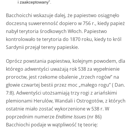
i zaakceptowany”.
Bacchoicchi wskazuje dalej, że papiestwo osiągnęło
doczesną suwerenność dopiero w 756 r., kiedy papież
nabył terytoria środkowych Włoch. Papiestwo
kontrolowało te terytoria do 1870 roku, kiedy to król
Sardynii przejął tereny papieskie.
Oprócz powstania papiestwa, kolejnym powodem, dla
którego adwentyści uważają rok 538 za wypełnienie
proroctw, jest rzekome obalenie „trzech rogów” na
głowie czwartej bestii przez moc „małego rogu” ( Dan.
7:8). Adwentyści utożsamiają trzy rogi z ariańskimi
plemionami Herulów, Wandali i Ostrogotów, z których
ostatnie miało zostać wykorzenione w 538 r. W
poprzednim numerze
Endtime Issues
(nr 86)
Bacchiochi podaje w wątpliwość tę teorię: