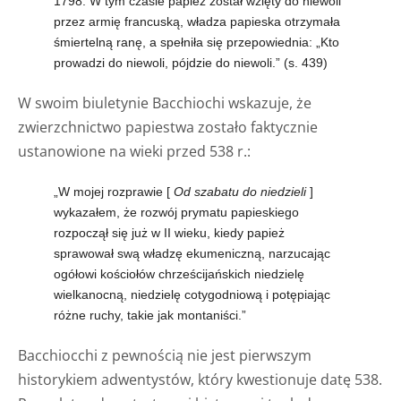
1798. W tym czasie papież został wzięty do niewoli
przez armię francuską, władza papieska otrzymała
śmiertelną ranę, a spełniła się przepowiednia: „Kto
prowadzi do niewoli, pójdzie do niewoli.” (s. 439)
W swoim biuletynie Bacchiochi wskazuje, że
zwierzchnictwo papiestwa zostało faktycznie
ustanowione na wieki przed 538 r.:
„W mojej rozprawie [
Od szabatu do niedzieli
]
wykazałem, że rozwój prymatu papieskiego
rozpoczął się już w II wieku, kiedy papież
sprawował swą władzę ekumeniczną, narzucając
ogółowi kościołów chrześcijańskich niedzielę
wielkanocną, niedzielę cotygodniową i potępiając
różne ruchy, takie jak montaniści.”
Bacchiocchi z pewnością nie jest pierwszym
historykiem adwentystów, który kwestionuje datę 538.