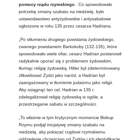
pomocy rządu rzymskiego
. Co spowodowało
potrzebę zmiany szabatu na niedzielę, było
ustawodawstwo antyżydowskie i antysabatowe
ogłoszone w roku 135 przez cesarza Hadriana.
„Po stłumieniu drugiego powstania żydowskiego,
zwanego powstaniem Barkokoby (132-135), które
spowodowało wiele ofiar, cesarz Hadrian postanowił
radykalnie uporać się z problemem żydowskim,
tłumiąc religię żydowską. Hitler był zdeterminowany
zlikwidować Żydzi jako naród, a Hadrian był
zaangażowany w tłumienie judaizmu jako religii.
Aby osiągnąć ten cel, Hadrian w 135 r.
zdelegalizował religię żydowską w ogóle, a
przestrzeganie sabatu w szczególności.
„To właśnie w tym krytycznym momencie Biskup
Rzymu podjął inicjatywę zmiany szabatu na
niedzielę, aby pokazać rządowi rzymskiemu
oddzielenie chrześcijan od Żydów i ich identyfikację