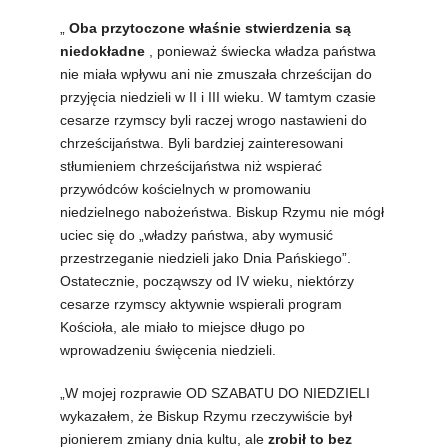
„
Oba przytoczone właśnie stwierdzenia są
niedokładne
, ponieważ świecka władza państwa
nie miała wpływu ani nie zmuszała chrześcijan do
przyjęcia niedzieli w II i III wieku. W tamtym czasie
cesarze rzymscy byli raczej wrogo nastawieni do
chrześcijaństwa. Byli bardziej zainteresowani
stłumieniem chrześcijaństwa niż wspierać
przywódców kościelnych w promowaniu
niedzielnego nabożeństwa. Biskup Rzymu nie mógł
uciec się do „władzy państwa, aby wymusić
przestrzeganie niedzieli jako Dnia Pańskiego”.
Ostatecznie, począwszy od IV wieku, niektórzy
cesarze rzymscy aktywnie wspierali program
Kościoła, ale miało to miejsce długo po
wprowadzeniu święcenia niedzieli.
„W mojej rozprawie OD SZABATU DO NIEDZIELI
wykazałem, że Biskup Rzymu rzeczywiście był
pionierem zmiany dnia kultu, ale
zrobił to
bez