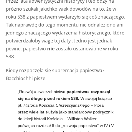
Przez lata adwentystyczni historycy i teolodzy na
próżno szukali jakichkolwiek dowodów na to, że w
roku 538 z papiestwem wydarzyło się coś znaczącego.
Tak naprawdę do tego momentu nie odnaleziono ani
jednego znaczącego wydarzenia historycznego, które
potwierdzałoby wagę tej daty . Jedno jest jednak
pewne: papiestwo
nie
zostało ustanowione w roku
538.
Kiedy rozpoczęła się supremacja papiestwa?
Bacchiochhi pisze:
„Rozwój «
zwierzchnictwa
papiestwa» rozpoczął
się na długo przed rokiem 538.
W swojej książce
pt.
Historia Kościoła Chrześcijańskiego
– która
przez wiele lat służyła jako standardowy podręcznik
do lekcji historii Kościoła – Williston Walker
poświęca rozdział 6 do „rozwoju papiestwa" w IV i V