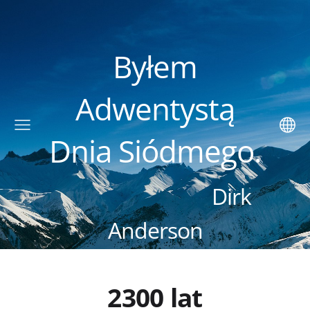
Byłem
Adwentystą
Dnia Siódmego.
Dirk
Anderson
2300 lat