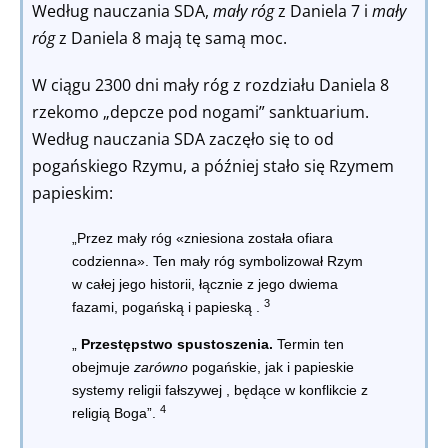
Według nauczania SDA,
mały róg
z Daniela 7 i
mały
róg
z Daniela 8 mają tę samą moc.
W ciągu 2300 dni mały róg z rozdziału Daniela 8
rzekomo „depcze pod nogami” sanktuarium.
Według nauczania SDA zaczęło się to od
pogańskiego Rzymu, a później stało się Rzymem
papieskim:
„Przez mały róg «zniesiona została ofiara
codzienna». Ten
mały róg symbolizował Rzym
w całej jego historii, łącznie z jego dwiema
3
fazami, pogańską i papieską
.
„
Przestępstwo spustoszenia.
Termin ten
obejmuje
zarówno
pogańskie, jak i papieskie
systemy religii fałszywej
, będące w konflikcie z
4
religią Boga”.