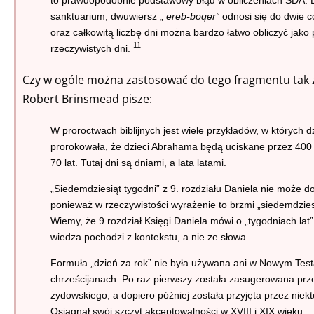
sanktuarium, dwuwiersz „
ereb-boqer”
odnosi się do dwie c
oraz całkowitą liczbę dni można bardzo łatwo obliczyć jako 
11
rzeczywistych dni.
Czy w ogóle można zastosować do tego fragmentu tak 
Robert Brinsmead pisze:
W proroctwach biblijnych jest wiele przykładów, w których dz
prorokowała, że dzieci Abrahama będą uciskane przez 400 l
70 lat. Tutaj dni są dniami, a lata latami.
„Siedemdziesiąt tygodni” z 9. rozdziału Daniela nie może d
ponieważ w rzeczywistości wyrażenie to brzmi „siedemdzies
Wiemy, że 9 rozdział Księgi Daniela mówi o „tygodniach lat”,
wiedza pochodzi z kontekstu, a nie ze słowa.
Formuła „dzień za rok” nie była używana ani w Nowym Tes
chrześcijanach. Po raz pierwszy została zasugerowana pr
żydowskiego, a dopiero później została przyjęta przez niek
Osiągnął swój szczyt akceptowalności w XVIII i XIX wieku. ..