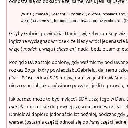
odnoszą się do dokładnie tej samej wizji, jeśli są uży
„Wizja (
mar'eh
) wieczoru i poranku, o której powiedziano, 
wizję (
chazown
), bo będzie ona trwała przez wiele dni”. (D
Gdyby Gabriel powiedział Danielowi, żeby zamknął wizj
logiczne wyciągnąć wniosek, że kiedy wróci jedenaście l
wizję (
mar'eh
), wizja (
chazown
) nadal będzie zamknięt
Pogląd SDA zostaje obalony, gdy weźmiemy pod uwagę, 
rozkaz Boga, który powiedział: „Gabrielu, daj temu czł
(Dan. 8:16). Jednak SDS mówią nam, że jest to właśnie ta
nie zrozumiał! Jak omówiono powyżej, jeśli to prawda, t
Jak bardzo może to być mylące? SDA uczą tego w Dan. 8:
mar'eh
) odnosi się do pewnej części proroctwa z Daniel
Danielowi dopiero jedenaście lat później, podczas gdy „
werset (ostatnia część) odnosi się do
innej
części jednej