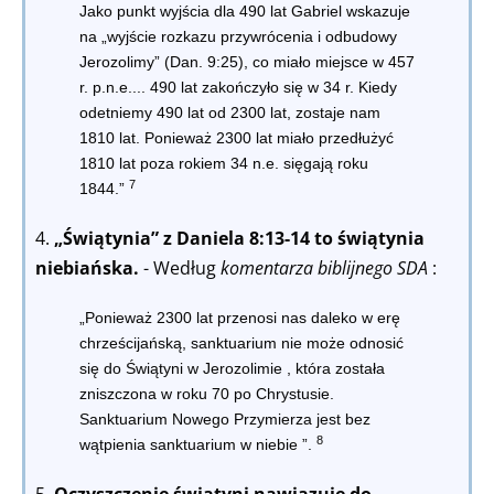
Jako punkt wyjścia dla 490 lat Gabriel wskazuje
na „wyjście rozkazu przywrócenia i odbudowy
Jerozolimy” (Dan. 9:25), co miało miejsce w 457
r. p.n.e.... 490 lat zakończyło się w 34 r. Kiedy
odetniemy 490 lat od 2300 lat, zostaje nam
1810 lat. Ponieważ 2300 lat miało przedłużyć
1810 lat poza rokiem 34 n.e. sięgają roku
7
1844.”
4.
„Świątynia” z Daniela 8:13-14 to świątynia
niebiańska.
- Według
komentarza biblijnego SDA
:
„Ponieważ 2300 lat przenosi nas daleko w erę
chrześcijańską, sanktuarium
nie może odnosić
się do Świątyni w Jerozolimie
, która została
zniszczona w roku 70 po Chrystusie.
Sanktuarium Nowego Przymierza
jest bez
8
wątpienia sanktuarium w niebie
”.
5.
Oczyszczenie świątyni nawiązuje do