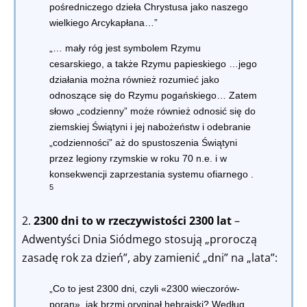
pośredniczego dzieła Chrystusa jako naszego
wielkiego Arcykapłana…”
„…
mały róg jest symbolem Rzymu
cesarskiego, a także Rzymu papieskiego
…jego
działania można również rozumieć jako
odnoszące się do Rzymu pogańskiego… Zatem
słowo „codzienny” może również odnosić się do
ziemskiej Świątyni i jej nabożeństw i odebranie
„codzienności” aż do spustoszenia Świątyni
przez legiony rzymskie w roku 70 n.e. i w
konsekwencji zaprzestania systemu ofiarnego
.
5
2.
2300 dni to w rzeczywistości 2300 lat
–
Adwentyści Dnia Siódmego stosują „proroczą
zasadę rok za dzień”, aby zamienić „dni” na „lata”:
„Co to jest 2300 dni, czyli «2300 wieczorów-
poran», jak brzmi oryginał hebrajski? Według