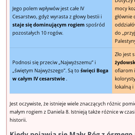
Dotyczy
Jego polem wpływów jest całe IV
mocy koz
Cesarstwo, gdyż wyrasta z głowy bestii i
głównie 
staje się dominującym rogiem
spośród
oddziałó
pozostałych 10 rogów.
do „przyj
Palestyn
Zło jest
Podnosi się przeciw „Najwyższemu” i
żydows
„świętym Najwyższego”. Są to
święci Boga
ofiarom 
w całym IV cesarstwie
.
koloryst
lokalną i
Jest oczywiste, że istnieje wiele znaczących różnic pom
małym rogiem z Daniela 8. Istnieją także różnice w czas
historii.
Kiedy pojawia się Mały Róg z ósmego 