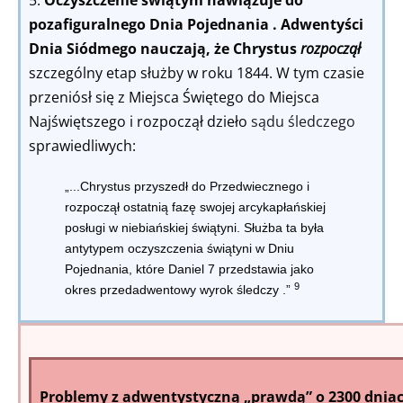
pozafiguralnego Dnia Pojednania . Adwentyści
Dnia Siódmego nauczają, że Chrystus
rozpoczął
szczególny etap służby w roku 1844. W tym czasie
przeniósł się z Miejsca Świętego do Miejsca
Najświętszego i rozpoczął dzieło
sądu śledczego
sprawiedliwych:
„...Chrystus przyszedł do Przedwiecznego i
rozpoczął ostatnią fazę swojej arcykapłańskiej
posługi w niebiańskiej świątyni. Służba ta była
antytypem
oczyszczenia świątyni w Dniu
Pojednania, które Daniel 7 przedstawia jako
9
okres przedadwentowy wyrok śledczy
.”
Problemy z adwentystyczną „prawdą” o 2300 dnia