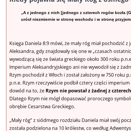
„A z jednego z nich [jednego z czterech rogów kozła (Gr
urósł niezmiernie w stronę wschodu i w stronę przyjem
Księga Daniela 8:9 mówi, że mały róg miał pochodzić z 
Aleksandra, gdy znajdowały się one w „czasach ostatnic
wywodzącą się ze świata greckiego około 300 roku p.n.e
Imperium Aleksandryjskiego ani nie wywodził się z żadn
Rzym pochodził z Włoch i został założony w 750 roku p.n
p.n.e. Rzym rzeczywiście podbił cztery części imperium g
dowód na to, że
Rzym nie powstał z żadnej z czterec
Dlatego Rzym nie mógł dopasować proroczego symbolu 
obrębie Cesarstwa Greckiego.
„Mały róg” z siódmego rozdziału Daniela miał swój pocz
została podzielona na 10 królestw, co według Adwenty