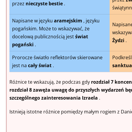
przez
nieczyste bestie
.
świątynn
Napisane w języku
aramejskim
, języku
Napisan
pogańskim. Może to wskazywać, że
wskazywa
docelową publicznością jest
świat
Żydzi
.
pogański
.
Prorocze światło reflektorów skierowane
Podkreś
jest na
cały świat
.
sanktu
Różnice te wskazują, że podczas gdy
rozdział 7 koncen
rozdział 8 zawęża uwagę do przyszłych wydarzeń b
szczególnego zainteresowania Izraela
.
Istnieją istotne różnice pomiędzy małym rogiem z Danie