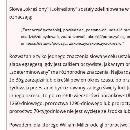
Słowa „określony” i „określony” zostały zdefiniowane w
oznaczają:
„Zaznaczyć wcześniej, powiedzieć, postanowić, udzielić rad
osądzić/zdecydować, zaaranżować, określić/poruszyć się os
umieścić/ustawić/położyć, zakończyć/skończyć/określić.”
Rozważanie tylko jednego znaczenia słowa w celu ustal
słabą egzegezą, gdy jest całkiem oczywiste, jak w tym 
„zdeterminowany” ma różnorodne znaczenia. Najbardzi
że Bóg zarządził lub określił pewien okres czasu, po p
żydowski przestanie być uznawany za Jego święty lud. Je
innego okresu, to po co 2300 wieczorów i poranków? D
1260-dniowego, proroctwa 1290-dniowego lub proroct
proroctwo 70-tygodniowe nie jest wycięte ze środka lu
Powodem, dla którego William Miller odciął proroctwo