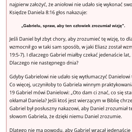
najpierw założyć, że aniołowi nie udało się wykonać sw
Księdze Daniela 8:16 głos nakazuje:
„Gabrielu, spraw, aby ten człowiek zrozumiał wizję”.
Jeśli Daniel był zbyt chory, aby zrozumieć tę wizję, to d
wzmocnił go w taki sam sposób, w jaki Eliasz został wz
19:5-7). I dlaczego Gabriel miałby czekać jedenaście lat,
Dlaczego nie następnego dnia?
Gdyby Gabrielowi nie udało się wytłumaczyć Danielowi t
Co więcej, uczyniłoby to Gabriela winnym praktykowan
19 Gabriel mówi Danielowi: „Oto dam ci znać, co się sta
okłamał Daniela? Jeśli ktoś jest wierzącym w Biblię chrz
Gabriel był posłuszny nakazowi, aby Daniel zrozumiał t
słowom Gabriela, że dzięki niemu Daniel zrozumie.
Dlatego nie ma powodu, aby Gabriel wracał jedenaście la