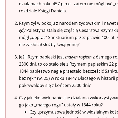
działaniach roku 457 p.n.e., zatem nie mógł by
rozdziale Księgi Daniela.
Rzym żył w pokoju z narodem żydowskim i nawet 
gdy
Palestyna stała się częścią Cesarstwa Rzymskie
mógł „deptać” Sanktuarium przez prawie 400 lat, 
nie zakłócał służby świątynnej?
Jeśli Rzym papieski jest
małym rogiem
z ósmego roz
2300 dni, to co stało się z Rzymem papieskim 22 
1844 papiestwo nagle przestało bezcześcić Sankt
bez ręki” (w. 25) w roku 1844? Dlaczego w historii
pokrywałoby się z końcem 2300 dni?
Czy jakiekolwiek papieskie działania wykorzystyw
go jako „małego rogu” ustały w 1844 roku?
Czy „przymusowa jedność w widzialnym kości