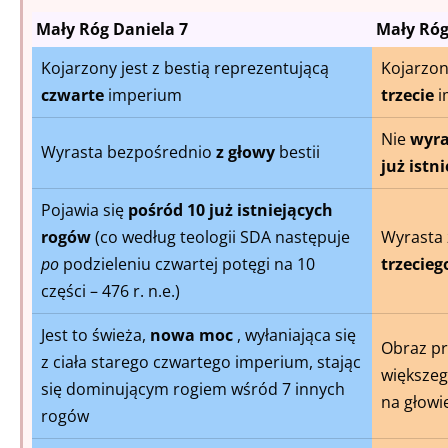
Mały Róg Daniela 7
Mały Róg
Kojarzony jest z bestią reprezentującą
Kojarzon
czwarte
imperium
trzecie
i
Nie
wyra
Wyrasta bezpośrednio
z głowy
bestii
już istn
Pojawia się
pośród 10 już istniejących
rogów
(co według teologii SDA następuje
Wyrasta 
po
podzieleniu czwartej potęgi na 10
trzecie
części – 476 r. n.e.)
Jest to świeża,
nowa moc
, wyłaniająca się
Obraz pr
z ciała starego czwartego imperium, stając
większeg
się dominującym rogiem wśród 7 innych
na głowi
rogów