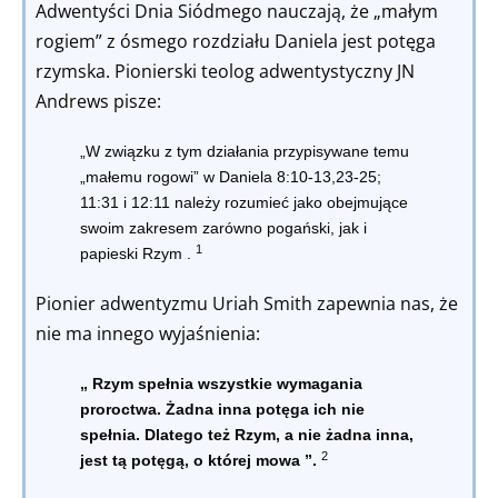
Adwentyści Dnia Siódmego nauczają, że „małym
rogiem” z ósmego rozdziału Daniela jest potęga
rzymska. Pionierski teolog adwentystyczny JN
Andrews pisze:
„W związku z tym działania przypisywane temu
„małemu rogowi” w Daniela 8:10-13,23-25;
11:31 i 12:11 należy rozumieć jako
obejmujące
swoim zakresem zarówno pogański, jak i
1
papieski Rzym
.
Pionier adwentyzmu Uriah Smith zapewnia nas, że
nie ma innego wyjaśnienia:
„
Rzym spełnia wszystkie wymagania
proroctwa. Żadna inna potęga ich nie
spełnia. Dlatego też Rzym, a nie żadna inna,
2
jest tą potęgą, o której mowa
”.