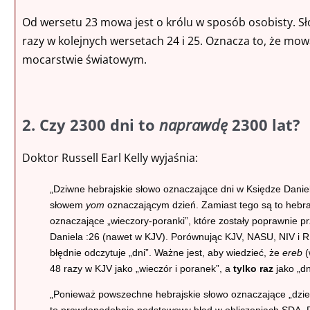
Od wersetu 23 mowa jest o królu w sposób osobisty. Sło
razy w kolejnych wersetach 24 i 25. Oznacza to, że mowa
mocarstwie światowym.
2. Czy 2300 dni to
naprawdę
2300 lat?
Doktor Russell Earl Kelly wyjaśnia:
„Dziwne hebrajskie słowo oznaczające dni w Księdze Daniel
słowem
yom
oznaczającym dzień. Zamiast tego są to hebra
oznaczające „wieczory-poranki”, które zostały poprawnie p
Daniela :26 (nawet w KJV). Porównując KJV, NASU, NIV i R
błędnie odczytuje „dni”. Ważne jest, aby wiedzieć, że
ereb
(
48 razy w KJV jako „wieczór i poranek”, a
tylko raz
jako „dn
„Ponieważ powszechne hebrajskie słowo oznaczające „dzi
to prawdopodobnie podstawowy błąd w obliczeniach SDA.