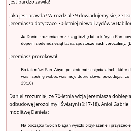
jest bardzo zawiła!
Jaka jest prawda? W rozdziale 9 dowiadujemy się, że D
Jeremiasza dotyczące 70-letniej niewoli Żydów w Babilo
Ja Daniel zrozumiałem z ksiąg liczbę lat, o których Pan po
dopełni siedemdziesiąt lat na spustoszeniach Jerozolimy. (D
Jeremiasz prorokował:
Bo tak mówi Pan: Abym po siedemdziesięciu latach, które d
was i spełnię wobec was moje dobre słowo, powodując, że p
29:10)
Daniel zrozumiał, że 70-letnia wizja Jeremiasza dobiegł
odbudowę Jerozolimy i Świątyni (9:17-18). Anioł Gabrie
modlitwę Daniela:
Na początku twoich błagań wyszło przykazanie
i
przyszedłe