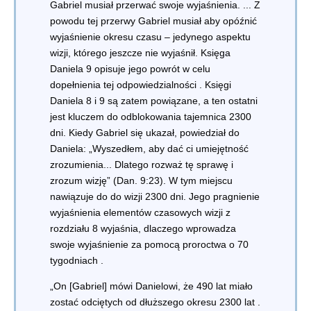
Gabriel musiał przerwać swoje wyjaśnienia. ... Z
powodu tej przerwy
Gabriel musiał aby opóźnić
wyjaśnienie okresu czasu
– jedynego aspektu
wizji, którego jeszcze nie wyjaśnił.
Księga
Daniela 9 opisuje jego powrót w celu
dopełnienia tej odpowiedzialności
. Księgi
Daniela 8 i 9 są zatem powiązane, a ten ostatni
jest kluczem do odblokowania tajemnica 2300
dni. Kiedy Gabriel się ukazał, powiedział do
Daniela: „Wyszedłem, aby dać ci umiejętność
zrozumienia... Dlatego rozważ tę sprawę i
zrozum wizję” (Dan. 9:23). W tym miejscu
nawiązuje
do do wizji 2300 dni. Jego pragnienie
wyjaśnienia elementów czasowych wizji z
rozdziału 8 wyjaśnia, dlaczego wprowadza
swoje wyjaśnienie za pomocą proroctwa o 70
tygodniach
.
„On [Gabriel] mówi Danielowi, że
490 lat miało
zostać odciętych od dłuższego okresu 2300 lat
.