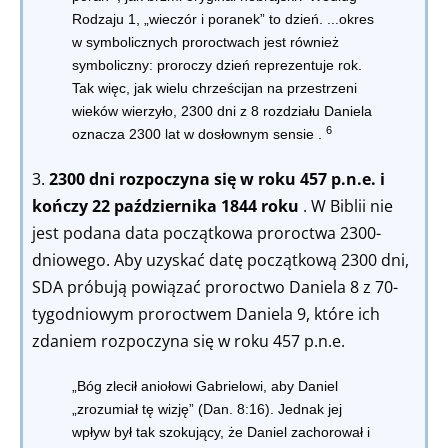
Rodzaju 1, „wieczór i poranek” to dzień. ...okres
w symbolicznych proroctwach jest również
symboliczny: proroczy dzień reprezentuje rok.
Tak więc, jak wielu chrześcijan na przestrzeni
wieków wierzyło,
2300 dni z 8 rozdziału Daniela
6
oznacza 2300 lat w dosłownym sensie
.
3.
2300 dni rozpoczyna się w roku 457 p.n.e. i
kończy 22 października 1844 roku
. W Biblii nie
jest podana data początkowa proroctwa 2300-
dniowego. Aby uzyskać datę początkową 2300 dni,
SDA próbują powiązać proroctwo Daniela 8 z 70-
tygodniowym proroctwem Daniela 9, które ich
zdaniem rozpoczyna się w roku 457 p.n.e.
„Bóg zlecił aniołowi Gabrielowi, aby Daniel
„zrozumiał tę wizję” (Dan. 8:16). Jednak jej
wpływ był tak szokujący, że Daniel zachorował i