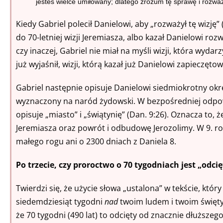
jesteś wielce umiłowany; dlatego zrozum tę sprawę i
rozważ
Kiedy Gabriel polecił Danielowi, aby „rozważył tę wizję” 
do 70-letniej wizji Jeremiasza, albo kazał Danielowi roz
czy inaczej, Gabriel nie miał na myśli wizji, która wydarzy
już wyjaśnił, wizji, którą kazał już Danielowi zapieczętow
Gabriel następnie opisuje Danielowi siedmiokrotny okres 
wyznaczony na naród żydowski. W bezpośredniej odpow
opisuje „miasto” i „świątynię” (Dan. 9:26). Oznacza to,
Jeremiasza oraz powrót i odbudowę Jerozolimy. W 9. ro
małego rogu ani o 2300 dniach z Daniela 8.
Po trzecie, czy proroctwo o 70 tygodniach jest „odci
Twierdzi się, że użycie słowa „ustalona” w tekście, któ
siedemdziesiąt tygodni
nad
twoim ludem i twoim święty
że 70 tygodni (490 lat) to odcięty od znacznie dłuższego