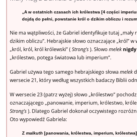
„A w ostatnich czasach ich królestwa [4 części imperi
dojdą do pełni, powstanie król o dzikim obliczu i rozu
Nie ma wątpliwości, że Gabriel identyfikuje tutaj „mały 
dzikim obliczu”. Hebrajskie słowo oznaczające „król” w
„król, król, król królewski” (
Strong's
). Słowo
melek
nigdy
„królestwo, potęga światowa lub imperium”.
Gabriel używa tego samego hebrajskiego słowa
melek
d
wersecie 21, który według wszystkich badaczy Biblii odn
W wersecie 23 (patrz wyżej) słowo „królestwo” pochodz
oznaczającego „panowanie, imperium, królestwo, króles
Strong's
). Dlatego Gabriel dokonał oczywistego rozróżn
Oto wypowiedź Gabriela:
Z
malkuth
[panowania, królestwa, imperium, królestwa