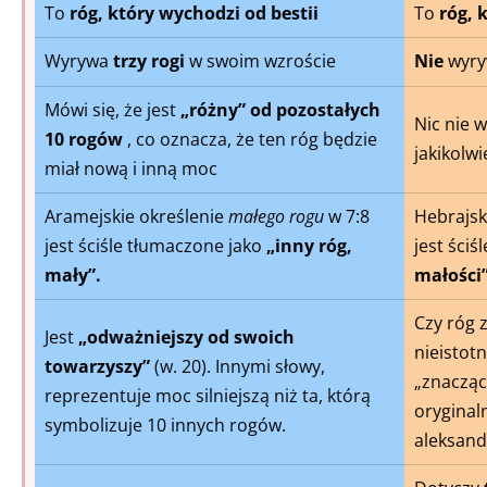
To
róg, który wychodzi od bestii
To
róg, 
Wyrywa
trzy rogi
w swoim wzroście
Nie
wyry
Mówi się, że jest
„różny” od pozostałych
Nic nie w
10 rogów
, co oznacza, że ten róg będzie
jakikolw
miał nową i inną moc
Aramejskie określenie
małego rogu
w 7:8
Hebrajsk
jest ściśle tłumaczone jako
„inny róg,
jest ści
mały”.
małości”
Czy róg 
Jest
„odważniejszy od swoich
nieistot
towarzyszy”
(w. 20). Innymi słowy,
„znacząc
reprezentuje moc silniejszą niż ta, którą
oryginal
symbolizuje 10 innych rogów.
aleksand