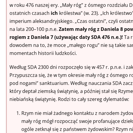
w roku 476 naszej ery. „Mały róg” z ósmego rozdziału Da
ostatnich czasach
ich
królestwa” (w. 23). „Ich królestwo
imperium aleksandryjskiego. „Czas ostatni”, czyli ostat
na lata 200–100 p.n.e.
Zatem mały róg z Daniela 8 po
rogiem z Daniela 7 (używając daty SDA 476 n.e.)!
Ta 
dowodem na to, że moce „małego rogu” nie są takie sa
momentach historii ludzkości.
Według SDA 2300 dni rozpoczęło się w 457 r. p.n.e. i zak
Przypuszcza się, że w tym okresie mały róg z ósmego r
pod nogami” sanktuarium. Według nauczania SDA zaczę
który deptał ziemską świątynię, a później stał się Rz
niebiańską świątynię. Rodzi to cały szereg dylematów:
Rzym nie miał żadnego kontaktu z narodem żydows
mały róg mógł rozpocząć swoje profanujące dzieło 
ogóle zetknął się z państwem żydowskim? Rzym ni