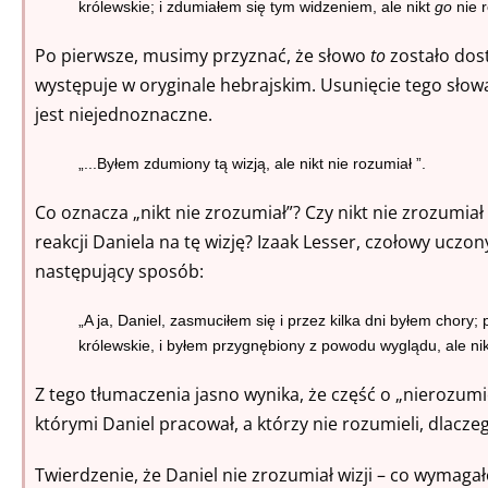
królewskie; i zdumiałem się tym widzeniem, ale nikt
go
nie r
Po pierwsze, musimy przyznać, że słowo
to
zostało dost
występuje w oryginale hebrajskim. Usunięcie tego sło
jest niejednoznaczne.
„...Byłem zdumiony tą wizją,
ale nikt nie rozumiał
”.
Co oznacza „nikt nie zrozumiał”? Czy nikt nie zrozumiał 
reakcji Daniela na tę wizję? Izaak Lesser, czołowy uczo
następujący sposób:
„A ja, Daniel, zasmuciłem się i przez kilka dni byłem chory
królewskie, i byłem przygnębiony z powodu wyglądu, ale nik
Z tego tłumaczenia jasno wynika, że część o „nierozumie
którymi Daniel pracował, a którzy nie rozumieli, dlacze
Twierdzenie, że Daniel nie zrozumiał wizji – co wymaga