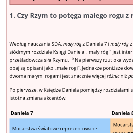
1. Czy Rzym to potęga małego rogu z r
Według nauczania SDA,
mały róg
z Daniela 7 i
mały róg
z
siódmym rozdziale Księgi Daniela „
mały róg
” jest int
prześladowcza siła Rzymu.
Na pierwszy rzut oka wyda
10
obaj są opisani jako „małe rogi”. Jednakże poniższe do
dwoma małymi rogami jest znacznie więcej
różnic
niż
po
Po pierwsze, w Księdze Daniela pomiędzy rozdziałami
istotna zmiana akcentów:
Daniela 7
Daniela 
Mocarst
Mocarstwa światowe reprezentowane
przez
zw