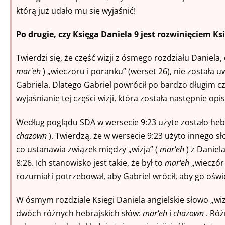
którą już udało mu się wyjaśnić!
Po drugie, czy Księga Daniela 9 jest rozwinięciem Ks
Twierdzi się, że część wizji z ósmego rozdziału Daniela,
mar'eh
) „wieczoru i poranku” (werset 26), nie została 
Gabriela. Dlatego Gabriel powrócił po bardzo długim cz
wyjaśnianie tej części wizji, która została następnie op
Według poglądu SDA w wersecie 9:23 użyte zostało hebr
chazown
). Twierdzą, że w wersecie 9:23 użyto innego s
co ustanawia związek między „wizja” (
mar'eh
) z Daniela
8:26. Ich stanowisko jest takie, że był to
mar'eh
„wieczór 
rozumiał i potrzebował, aby Gabriel wrócił, aby go oświ
W ósmym rozdziale Księgi Daniela angielskie słowo „wi
dwóch różnych hebrajskich słów:
mar'eh
i
chazown
. Róż