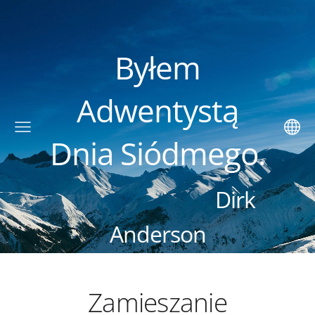
Byłem
Adwentystą
Dnia Siódmego.
Dirk
Anderson
Zamieszanie