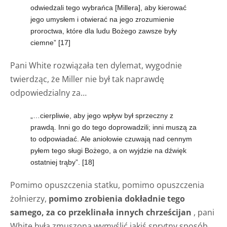
odwiedzali tego wybrańca [Millera], aby kierować
jego umysłem i otwierać na jego zrozumienie
proroctwa, które dla ludu Bożego zawsze były
ciemne”
[17]
Pani White rozwiązała ten dylemat, wygodnie
twierdząc, że Miller nie był tak naprawdę
odpowiedzialny za…
„…cierpliwie, aby jego wpływ był sprzeczny z
prawdą. Inni go do tego doprowadzili; inni muszą za
to odpowiadać. Ale aniołowie czuwają nad cennym
pyłem tego sługi Bożego, a on wyjdzie na dźwięk
ostatniej trąby”.
[18]
Pomimo opuszczenia statku, pomimo opuszczenia
żołnierzy,
pomimo zrobienia dokładnie tego
samego, za co przeklinała innych chrześcijan
, pani
White była zmuszona wymyślić jakiś sprytny sposób,