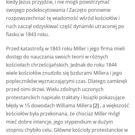
kiedy Jezus przyjdzie, i nie mogli powstrzymać
swojego podekscytowania
!
Zaczęto ponownie
rozpowszechniać tę wiadomość wśród kościołów i
ruch zaczął odzyskiwać część dynamiki utraconej po
fiasku w 1843 roku.
Przed katastrofą w 1843 roku Miller i jego firma mieli
dostęp do nauczania swoich teorii w różnych
kościołach chrześcijańskich. Jednak do roku 1844
wiele kościołów znudziło się bzdurami Millera i jego
popleczników wyznaczającymi czas. Dlatego zamknęli
przed nimi drzwi. Wielu zdolnych uczonych
protestanckich napisało traktaty i książki pokazujące
błędy w 15 dowodach Williama Millera
[2]
, a większość
kościołów była przekonana, że chociaż Miller mógł
mieć dobre intencje, jego stypendium w dużym
stopniu chybiło celu. Główne kościoły protestanckie w