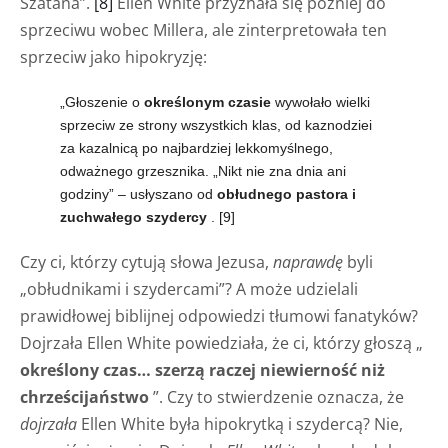
Szatana”.
[8]
Ellen White przyznała się później do
sprzeciwu wobec Millera, ale zinterpretowała ten
sprzeciw jako hipokryzję:
„Głoszenie o
określonym czasie
wywołało wielki
sprzeciw ze strony wszystkich klas, od kaznodziei
za kazalnicą po najbardziej lekkomyślnego,
odważnego grzesznika. „Nikt nie zna dnia ani
godziny” – usłyszano od
obłudnego pastora i
zuchwałego szydercy
.
[9]
Czy ci, którzy cytują słowa Jezusa,
naprawdę
byli
„obłudnikami i szydercami”? A może udzielali
prawidłowej biblijnej odpowiedzi tłumowi fanatyków?
Dojrzała Ellen White powiedziała, że ci, którzy głoszą „
określony czas… szerzą raczej niewierność niż
chrześcijaństwo
”. Czy to stwierdzenie oznacza, że
dojrzała
Ellen White była hipokrytką i szydercą? Nie,