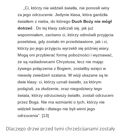
„Ci, którzy nie widzieli światła, nie ponosili winy
za jego odrzucenie. Jedynie klasa, która gardziła
światłem z nieba, do którego
Duch Boży nie mógł
dotrzeć
. Do tej klasy zaliczali się, jak już
wspomniałem, zarówno ci, którzy odmówili przyjęcia
poselstwa, gdy zostało im przedstawione, jak i ci,
którzy po jego przyjęciu wyrzekli się później wiary.
Mogą oni przybierać formę pobożności i wyznawać,
że są naśladowcami Chrystusa; lecz nie mając
żywego połączenia z Bogiem, zostaliby wzięci w
niewolę zwiedzeń szatana. W wizji ukazane są te
dwie klasy: ci, którzy uznali światło, za którym
podążali, za złudzenie, oraz niegodziwcy tego
świata, którzy odrzuciwszy światło, zostali odrzuceni
przez Boga. Nie ma wzmianki o tych, którzy nie
widzieli światła i dlatego nie byli winni jego
odrzucenia”.
[13]
Dlaczego drzwi przed tymi chrześcijanami zostały