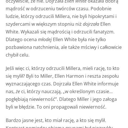
oczywiście, że nie. Dojrzała
Ellen
White
okazała dobrą
mądrość w odrzuceniu twórców czasu. Podobnie
ludzie, którzy odrzucili Millera, nie byli hipokrytami i
szydercami w większym stopniu niż
dojrzała
Ellen
White. Wykazali się mądrością i odrzucili fanatyzm.
Dlatego ocena
młodej
Ellen White była nie tylko
pozbawiona natchnienia, ale także mściwy i całkowicie
chybił celu.
Jeśli więc ci, którzy odrzucili Millera, mieli rację, to kto
się mylił? Byli to Miller, Ellen Harmon i reszta zespołu
wyznaczającego czas. Dojrzała Ellen White informuje
nas,
że
ci, którzy nauczają, „w określonym czasie…
pogłębiają niewierność”. Dlatego Miller i jego załoga
byli w błędzie. To oni propagowali niewierność.
Bardzo jasne jest, kto miał rację, a kto się mylił.
Kontrast pomiędzy obiema grupami był niezwykły.