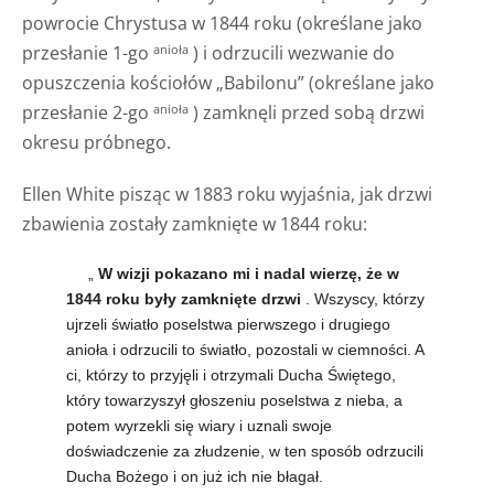
powrocie Chrystusa w 1844 roku (określane jako
przesłanie 1-go
) i odrzucili wezwanie do
anioła
opuszczenia kościołów „Babilonu” (określane jako
przesłanie 2-go
) zamknęli przed sobą drzwi
anioła
okresu próbnego.
Ellen White pisząc w 1883 roku wyjaśnia, jak drzwi
zbawienia zostały zamknięte w 1844 roku:
„
W wizji pokazano mi i nadal wierzę, że w
1844 roku były zamknięte drzwi
. Wszyscy, którzy
ujrzeli światło poselstwa pierwszego i drugiego
anioła i odrzucili to światło, pozostali w ciemności. A
ci, którzy to przyjęli i otrzymali Ducha Świętego,
który towarzyszył głoszeniu poselstwa z nieba, a
potem wyrzekli się wiary i uznali swoje
doświadczenie za złudzenie, w ten sposób odrzucili
Ducha Bożego i on już ich nie błagał.