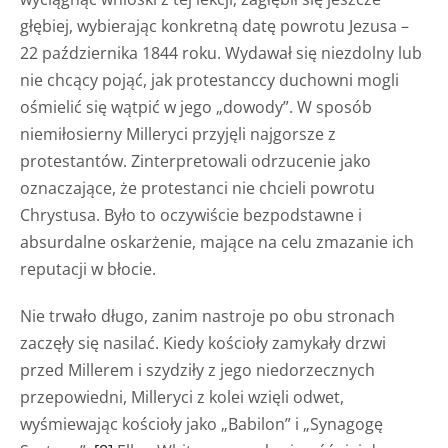
głębiej, wybierając konkretną datę powrotu Jezusa –
22 października 1844 roku. Wydawał się niezdolny lub
nie chcący pojąć, jak protestanccy duchowni mogli
ośmielić się wątpić w jego „dowody”. W sposób
niemiłosierny Milleryci przyjęli najgorsze z
protestantów. Zinterpretowali odrzucenie jako
oznaczające, że protestanci nie chcieli powrotu
Chrystusa. Było to oczywiście bezpodstawne i
absurdalne oskarżenie, mające na celu zmazanie ich
reputacji w błocie.
Nie trwało długo, zanim nastroje po obu stronach
zaczęły się nasilać. Kiedy kościoły zamykały drzwi
przed Millerem i szydziły z jego niedorzecznych
przepowiedni, Milleryci z kolei wzięli odwet,
wyśmiewając kościoły jako „Babilon” i „Synagogę