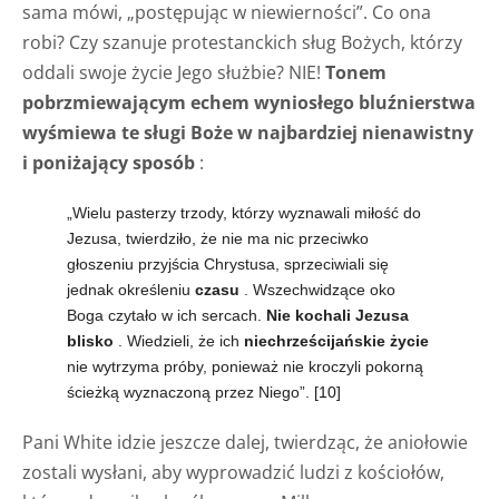
sama mówi, „postępując w niewierności”. Co ona
robi? Czy szanuje protestanckich sług Bożych, którzy
oddali swoje życie Jego służbie? NIE!
Tonem
pobrzmiewającym echem wyniosłego bluźnierstwa
wyśmiewa te sługi Boże w najbardziej nienawistny
i poniżający sposób
:
„Wielu pasterzy trzody, którzy wyznawali miłość do
Jezusa, twierdziło, że nie ma nic przeciwko
głoszeniu przyjścia Chrystusa, sprzeciwiali się
jednak określeniu
czasu
. Wszechwidzące oko
Boga czytało w ich sercach.
Nie kochali Jezusa
blisko
. Wiedzieli, że ich
niechrześcijańskie życie
nie wytrzyma próby, ponieważ nie kroczyli pokorną
ścieżką wyznaczoną przez Niego”.
[10]
Pani White idzie jeszcze dalej, twierdząc, że aniołowie
zostali wysłani, aby wyprowadzić ludzi z kościołów,