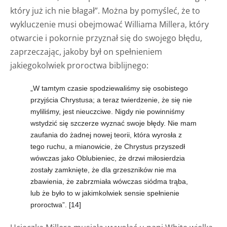
który już ich nie błagał”. Można by pomyśleć, że to
wykluczenie musi obejmować Williama Millera, który
otwarcie i pokornie przyznał się do swojego błędu,
zaprzeczając, jakoby był on spełnieniem
jakiegokolwiek proroctwa biblijnego:
„W tamtym czasie spodziewaliśmy się osobistego
przyjścia Chrystusa; a teraz twierdzenie, że się nie
myliliśmy, jest nieuczciwe. Nigdy nie powinniśmy
wstydzić się szczerze wyznać swoje błędy. Nie mam
zaufania do żadnej nowej teorii, która wyrosła z
tego ruchu, a mianowicie, że Chrystus przyszedł
wówczas jako Oblubieniec, że drzwi miłosierdzia
zostały zamknięte, że dla grzeszników nie ma
zbawienia, że zabrzmiała wówczas siódma trąba,
lub że było to w jakimkolwiek sensie spełnienie
proroctwa”.
[14]