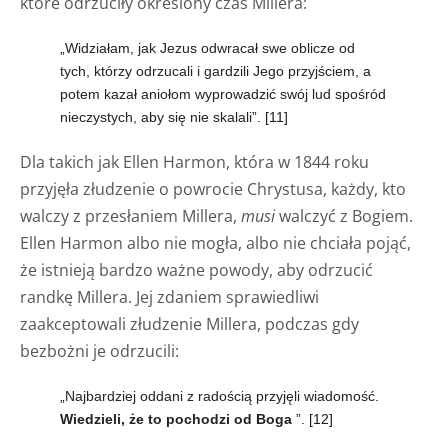
które odrzuciły określony czas Millera:
„Widziałam, jak Jezus odwracał swe oblicze od
tych, którzy odrzucali i gardzili Jego przyjściem, a
potem kazał aniołom wyprowadzić swój lud spośród
nieczystych, aby się nie skalali”.
[11]
Dla takich jak Ellen Harmon, która w 1844 roku
przyjęła złudzenie o powrocie Chrystusa, każdy, kto
walczy z przesłaniem Millera,
musi
walczyć z Bogiem.
Ellen Harmon albo nie mogła, albo nie chciała pojąć,
że istnieją bardzo ważne powody, aby odrzucić
randkę Millera. Jej zdaniem sprawiedliwi
zaakceptowali złudzenie Millera, podczas gdy
bezbożni je odrzucili:
„Najbardziej oddani z radością przyjęli wiadomość.
Wiedzieli, że to pochodzi od Boga
”.
[12]