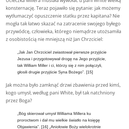
Ucieczka Millera musiała wywołać u pani White wielką
konsternację. Teraz pojawiło się pytanie: jak możemy
wytłumaczyć opuszczenie statku przez kapitana? Nie
mogła tak łatwo skazać na zatracenie swojego byłego
przywódcę, człowieka, którego niemądrze utożsamiła
z osobistością nie mniejszą niż Jan Chrzciciel:
„Jak Jan Chrzciciel zwiastował pierwsze przyjście
Jezusa i przygotowywał drogę na Jego przyjście,
tak William Miller i ci, którzy się z nim połączyli,
głosili drugie przyjście Syna Bożego”.
[15]
Jak można było zamknąć drzwi zbawienia przed kimś,
kogo umysł, według pani White, był tak natchniony
przez Boga?
„Bóg skierował umysł Williama Millera ku
proroctwom i dał mu wielkie światło na księgę
Objawienia”.
[16]
„Aniołowie Boży wielokrotnie