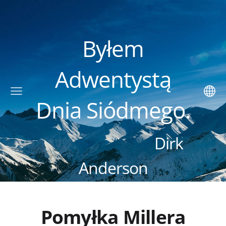
Byłem
Adwentystą
Dnia Siódmego.
Dirk
Anderson
Pomyłka Millera