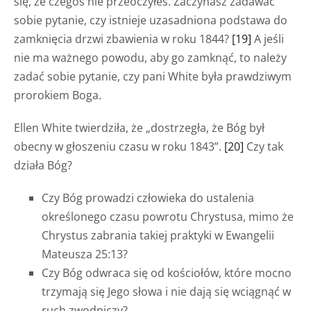
się, że czegoś nie przeoczyłeś. Zaczynasz zadawać
sobie pytanie, czy istnieje uzasadniona podstawa do
zamknięcia drzwi zbawienia w roku 1844?
[19]
A jeśli
nie ma ważnego powodu, aby go zamknąć, to należy
zadać sobie pytanie, czy pani White była prawdziwym
prorokiem Boga.
Ellen White twierdziła, że „dostrzegła, że Bóg był
obecny w głoszeniu czasu w roku 1843”.
[20]
Czy tak
działa Bóg?
Czy Bóg prowadzi człowieka do ustalenia
określonego czasu powrotu Chrystusa, mimo że
Chrystus zabrania takiej praktyki w Ewangelii
Mateusza 25:13?
Czy Bóg odwraca się od kościołów, które mocno
trzymają się Jego słowa i nie dają się wciągnąć w
ruch zwodniczy?