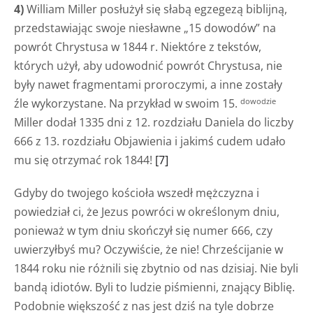
4)
William Miller posłużył się słabą egzegezą biblijną,
przedstawiając swoje niesławne „15 dowodów” na
powrót Chrystusa w 1844 r. Niektóre z tekstów,
których użył, aby udowodnić powrót Chrystusa, nie
były nawet fragmentami proroczymi, a inne zostały
źle wykorzystane. Na przykład w swoim 15.
dowodzie
Miller dodał 1335 dni z 12. rozdziału Daniela do liczby
666 z 13. rozdziału Objawienia i jakimś cudem udało
mu się otrzymać rok 1844!
[7]
Gdyby do twojego kościoła wszedł mężczyzna i
powiedział ci, że Jezus powróci w określonym dniu,
ponieważ w tym dniu skończył się numer 666, czy
uwierzyłbyś mu? Oczywiście, że nie! Chrześcijanie w
1844 roku nie różnili się zbytnio od nas dzisiaj. Nie byli
bandą idiotów. Byli to ludzie piśmienni, znający Biblię.
Podobnie większość z nas jest dziś na tyle dobrze