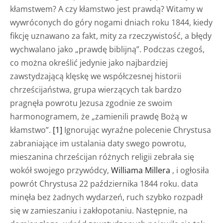
kłamstwem? A czy kłamstwo jest prawdą? Witamy w
wywróconych do góry nogami dniach roku 1844, kiedy
fikcję uznawano za fakt, mity za rzeczywistość, a błędy
wychwalano jako „prawdę biblijną”. Podczas czegoś,
co można określić jedynie jako najbardziej
zawstydzającą klęskę we współczesnej historii
chrześcijaństwa, grupa wierzących tak bardzo
pragnęła powrotu Jezusa zgodnie ze swoim
harmonogramem, że „zamienili prawdę Bożą w
kłamstwo”.
[1]
Ignorując wyraźne polecenie Chrystusa
zabraniające im ustalania daty swego powrotu,
mieszanina chrześcijan różnych religii zebrała się
wokół swojego przywódcy,
Williama Millera
, i ogłosiła
powrót Chrystusa 22 października 1844 roku. data
minęła bez żadnych wydarzeń, ruch szybko rozpadł
się w zamieszaniu i zakłopotaniu. Następnie, na