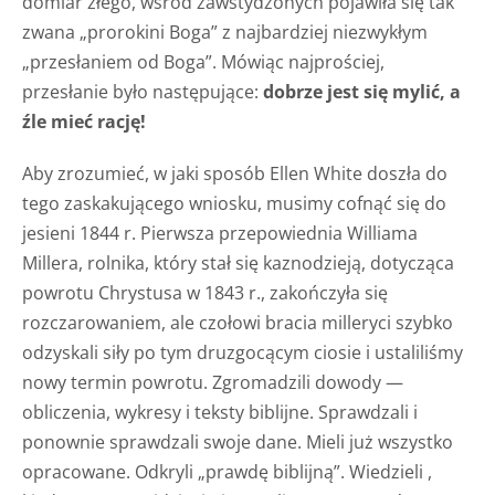
domiar złego, wśród zawstydzonych pojawiła się tak
zwana „prorokini Boga” z najbardziej niezwykłym
„przesłaniem od Boga”. Mówiąc najprościej,
przesłanie było następujące:
dobrze jest się mylić, a
źle mieć rację!
Aby zrozumieć, w jaki sposób Ellen White doszła do
tego zaskakującego wniosku, musimy cofnąć się do
jesieni 1844 r. Pierwsza przepowiednia Williama
Millera, rolnika, który stał się kaznodzieją, dotycząca
powrotu Chrystusa w 1843 r., zakończyła się
rozczarowaniem, ale czołowi bracia milleryci szybko
odzyskali siły po tym druzgocącym ciosie i ustaliliśmy
nowy termin powrotu. Zgromadzili dowody —
obliczenia, wykresy i teksty biblijne. Sprawdzali i
ponownie sprawdzali swoje dane. Mieli już wszystko
opracowane. Odkryli „prawdę biblijną”. Wiedzieli ,