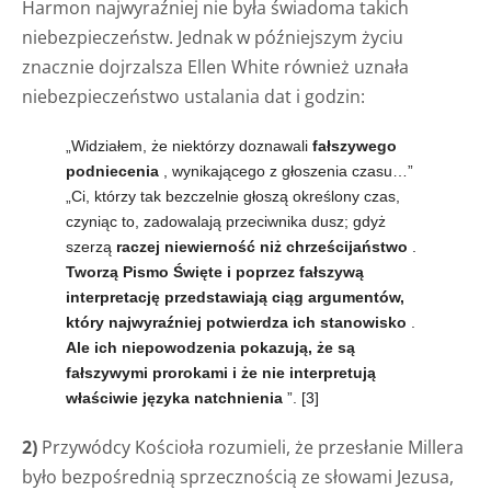
Harmon najwyraźniej nie była świadoma takich
niebezpieczeństw. Jednak w późniejszym życiu
znacznie dojrzalsza Ellen White również uznała
niebezpieczeństwo ustalania dat i godzin:
„Widziałem, że niektórzy doznawali
fałszywego
podniecenia
, wynikającego z głoszenia czasu…”
„Ci, którzy tak bezczelnie głoszą określony czas,
czyniąc to, zadowalają przeciwnika dusz; gdyż
szerzą
raczej niewierność niż chrześcijaństwo
.
Tworzą Pismo Święte i poprzez fałszywą
interpretację przedstawiają ciąg argumentów,
który najwyraźniej potwierdza ich stanowisko
.
Ale
ich niepowodzenia pokazują, że są
fałszywymi prorokami
i że nie interpretują
właściwie języka natchnienia
”.
[3]
2)
Przywódcy Kościoła rozumieli, że przesłanie Millera
było bezpośrednią sprzecznością ze słowami Jezusa,