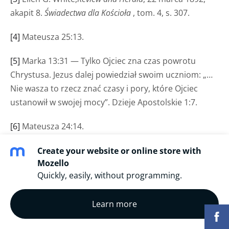
akapit 8.
Świadectwa dla Kościoła
, tom. 4, s. 307.
[4]
Mateusza 25:13.
[5]
Marka 13:31 — Tylko Ojciec zna czas powrotu
Chrystusa. Jezus dalej powiedział swoim uczniom: „…
Nie wasza to rzecz znać czasy i pory, które Ojciec
ustanowił w swojej mocy”. Dzieje Apostolskie 1:7.
[6]
Mateusza 24:14.
[7]
William Miller, dowód 15
cyt. w:
History of the Second
,
Create your website or online store with
Mozello
Advent
Believers, s. 15. 689: „Można to udowodnić za
Quickly, easily, without programming.
pomocą liczb z Obj. XIII. 18: „Oto mądrość”. Kto ma
rozum, niech policzy liczbę bestii; jest to bowiem
Learn more
liczba człowieka; a jego liczba to sześćset
sześćdziesiąt sześć” – związany z Danielem XII. 12, jak