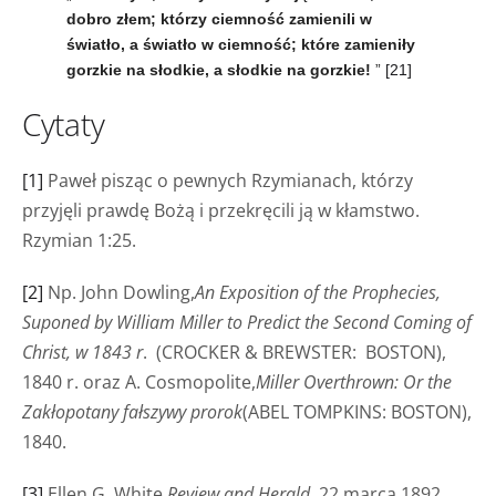
dobro złem; którzy ciemność zamienili w
światło, a światło w ciemność; które zamieniły
gorzkie na słodkie, a słodkie na gorzkie!
”
[21]
Cytaty
[1]
Paweł pisząc o pewnych Rzymianach, którzy
przyjęli prawdę Bożą i przekręcili ją w kłamstwo.
Rzymian 1:25.
[2]
Np. John Dowling,
An Exposition of the Prophecies,
Suponed by William Miller to Predict the Second Coming of
Christ, w 1843 r
. (CROCKER & BREWSTER: BOSTON),
1840 r. oraz A. Cosmopolite,
Miller Overthrown: Or the
Zakłopotany fałszywy prorok
(ABEL TOMPKINS: BOSTON),
1840.
[3]
Ellen G. White,
Review and Herald
, 22 marca 1892,