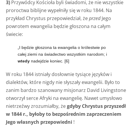
3)
Przywódcy Kościoła byli świadomi, że nie wszystkie
proroctwa biblijne wypełniły się w roku 1844. Na
przykład Chrystus przepowiedział, że
przed
Jego
powrotem ewangelia będzie głoszona na całym
świecie:
„I będzie głoszona ta ewangelia o królestwie po
całej ziemi na świadectwo wszystkim narodom; i
wtedy
nadejdzie koniec.
[6]
W roku 1844 istniały dosłownie tysiące języków i
dialektów, które nigdy nie słyszały ewangelii. Było to
zanim bardzo szanowany misjonarz David Livingstone
otworzył serce Afryki na ewangelię. Nawet umysłowo
nietrzeźwy zrozumiałby, że
gdyby Chrystus przyszedł
w 1844 r., byłoby to bezpośrednim zaprzeczeniem
Jego własnych przepowiedni
!