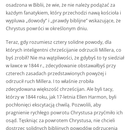
osadzona w Biblii, że wie, że nie należy podążać za
każdym fanatykiem, który przechodzi nawą kościoła i
wypluwa „dowody” i „prawdy biblijne” wskazujące, że
Chrystus powróci w określonym dniu.
Teraz, gdy rozumiesz cztery solidne powody, dla
których inteligentni chrześcijanie odrzucili Millera, co
byś zrobił? Nie ma wątpliwości, że gdybyś to ty siedział
w ławce w 1844 r., zdecydowanie obstawałbyś przy
czterech zasadach przedstawionych powyżej i
odrzucił ruch Millera. I to właśnie zrobiła
zdecydowana większość chrześcijan. Ale byli tacy,
którzy w 1844 roku, jak 17-letnia Ellen Harmon, byli
pochłonięci ekscytacją chwilą. Pozwolili, aby
pragnienie rychłego powrotu Chrystusa przyćmiło ich
osąd. Tęskniąc za powrotem Chrystusa, nie chcieli
dostrzec solidnych biblijnych powodów odrzucenia