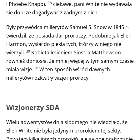
i Phoebe Knapp).
ciekawe, pani White nie wydawała
Co
się dobrze dogadywać z żadnym z nich.
Były przywódca millerytów Samuel S. Snow w 1845 r.
twierdził, że posiada dar proroczy. Podobnie jak Ellen
Harmon, wysłał do piekła tych, którzy w niego nie
wierzyli.
Kobieta imieniem Siostra Matthewson
29
również doniosła, że mniej więcej w tym samym czasie
miała wizje.
W ten sposób wśród dawnych
30
millerytów rozkwitły wizje i prorocy.
Wizjonerzy SDA
Wielu adwentystów dnia siódmego nie wiedziało, że
Ellen White nie była jedynym prorokiem tej sekty.
Powstało kilka innych prorokiń, ale są one praktycznie