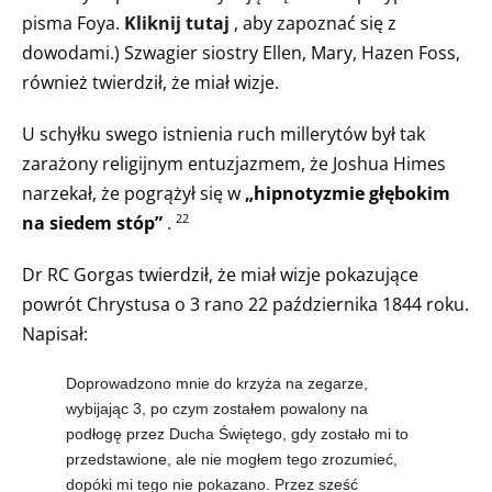
pisma Foya.
Kliknij tutaj
, aby zapoznać się z
dowodami.) Szwagier siostry Ellen, Mary, Hazen Foss,
również twierdził, że miał wizje.
U schyłku swego istnienia ruch millerytów był tak
zarażony religijnym entuzjazmem, że Joshua Himes
narzekał, że pogrążył się w
„hipnotyzmie głębokim
na siedem stóp”
.
22
Dr RC Gorgas twierdził, że miał wizje pokazujące
powrót Chrystusa o 3 rano 22 października 1844 roku.
Napisał:
Doprowadzono mnie do krzyża na zegarze,
wybijając 3, po czym zostałem powalony na
podłogę przez Ducha Świętego, gdy zostało mi to
przedstawione, ale nie mogłem tego zrozumieć,
dopóki mi tego nie pokazano. Przez sześć