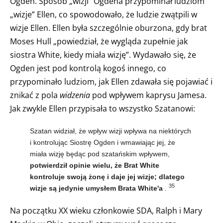
Ogden. Sposób „wizji” Ogdena przypominał ludziom
„wizje” Ellen, co spowodowało, że ludzie zwątpili w
wizje Ellen. Ellen była szczególnie oburzona, gdy brat
Moses Hull „powiedział, że wygląda zupełnie jak
siostra White, kiedy miała wizję”. Wydawało się, że
Ogden jest pod kontrolą kogoś innego, co
przypominało ludziom, jak Ellen zdawała się pojawiać i
znikać z pola
widzenia
pod wpływem kaprysu Jamesa.
Jak zwykle Ellen przypisała to wszystko Szatanowi:
Szatan widział, że wpływ wizji wpływa na niektórych
i kontrolując Siostrę Ogden i wmawiając jej, że
miała wizję będąc pod szatańskim wpływem,
potwierdził opinie wielu, że Brat White
kontroluje swoją żonę i daje jej wizje; dlatego
35
wizje są jedynie umysłem Brata White'a
.
Na początku XX wieku członkowie SDA, Ralph i Mary