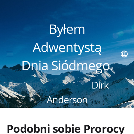
Byłem
Adwentystą
Dnia Siódmego.
Dirk
Anderson
Podobni sobie Prorocy