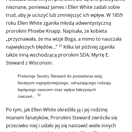
nieznane, ponieważ James i Ellen White zadali sobie
trud, aby je uciszyć lub zmniejszyć ich wpływ. W 1859
roku Ellen White zganiła młodą adwentystyczną
prorokini Phoebe Knapp. Napisała, że kobieta
„przyznawała, że ma wizje Boga, a mimo to nauczała
największych błędów…”
Kilka lat później zganiła
31
także inną wschodzącą prorokini SDA, Myrtę E.
Steward z Wisconsin:
Pretensje Siostry Steward do posiadania wizji,
fanatyzm najnędzniejszego, odrażającego rodzaju
będącego owocem oraz wpływ fałszywych
32
ćwiczeń...
Po tym, jak Ellen White określiła ją i jej rodzinę
mianem fanatyków, Prorokini Steward zwróciła się
przeciwko niej i udało jej się nastawić wiele innych