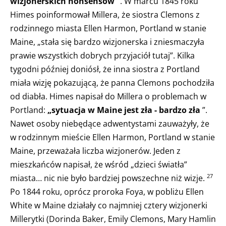
wizjonerskich nonsensów”
. W marcu 1845 roku
Himes poinformował Millera, że siostra Clemons z
rodzinnego miasta Ellen Harmon, Portland w stanie
Maine, „stała się bardzo wizjonerska i zniesmaczyła
prawie wszystkich dobrych przyjaciół tutaj”. Kilka
tygodni później doniósł, że inna siostra z Portland
miała wizję pokazującą, że panna Clemons pochodziła
od diabła. Himes napisał do Millera o problemach w
Portland:
„sytuacja w Maine jest zła - bardzo zła
”.
Nawet osoby niebędące adwentystami zauważyły, że
w rodzinnym mieście Ellen Harmon, Portland w stanie
Maine, przeważała liczba wizjonerów. Jeden z
mieszkańców napisał, że wśród „dzieci światła”
miasta… nic nie było bardziej powszechne niż wizje.
27
Po 1844 roku, oprócz proroka Foya, w pobliżu Ellen
White w Maine działały co najmniej cztery wizjonerki
Millerytki (Dorinda Baker, Emily Clemons, Mary Hamlin