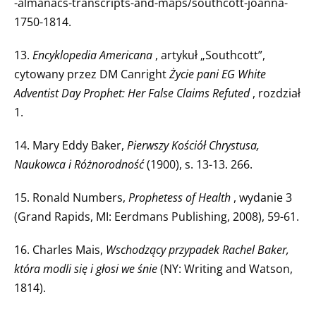
-almanacs-transcripts-and-maps/southcott-joanna-
1750-1814.
13.
Encyklopedia Americana
, artykuł „Southcott”,
cytowany przez DM Canright
Życie pani EG White
Adventist Day Prophet: Her False Claims Refuted
, rozdział
1.
14. Mary Eddy Baker,
Pierwszy Kościół Chrystusa,
Naukowca i Różnorodność
(1900), s. 13-13. 266.
15. Ronald Numbers,
Prophetess of Health
, wydanie 3
(Grand Rapids, MI: Eerdmans Publishing, 2008), 59-61.
16. Charles Mais,
Wschodzący przypadek Rachel Baker,
która modli się i głosi we śnie
(NY: Writing and Watson,
1814).