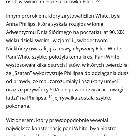
osób w swoim mieście przeciwko Ellen.
33
Innym prorokiem, który zirytował Ellen White, była
Anna Phillips, która zyskała rozgłos w łonie
Adwentyzmu Dnia Siódmego na początku lat 90. XIX
wieku dzięki swoim „wizjom” i „świadectwom”.
Niektórzy uważali ją za
nową, ulepszoną
Ellen White.
Pani White szybko położyła temu kres. Pani White
wystosowała kilka ostrych listów, w których twierdziła,
że „Szatan” wykorzystuje Phillipsa do odciągania dusz
od prawdy, że ma „zarozumiały i oszukany umysł”
oraz że przywódcy SDA nie powinni zwracać „uwagi
ludzi” na Phillipsa.
Jej rywalka została szybko
34
pokonana.
Wizjonerem, który prawdopodobnie wywołał
największą konsternację pani White, była Siostra