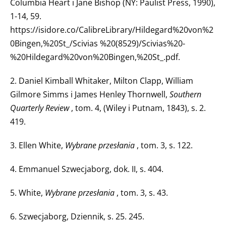
Columbia Heart i Jane Bishop (NY: Paulist Press, 1990),
1-14, 59.
https://isidore.co/CalibreLibrary/Hildegard%20von%2
0Bingen,%20St_/Scivias %20(8529)/Scivias%20-
%20Hildegard%20von%20Bingen,%20St_.pdf.
2. Daniel Kimball Whitaker, Milton Clapp, William
Gilmore Simms i James Henley Thornwell,
Southern
Quarterly Review
, tom. 4, (Wiley i Putnam, 1843), s. 2.
419.
3. Ellen White,
Wybrane przesłania
, tom. 3, s. 122.
4. Emmanuel Szwecjaborg, dok. II, s. 404.
5. White,
Wybrane przesłania
, tom. 3, s. 43.
6. Szwecjaborg, Dziennik, s. 25. 245.