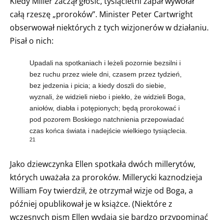
Kiedy Miller zaczął głosić, tysiącletni zapał wywołał
całą rzeszę „proroków”. Minister Peter Cartwright
obserwował niektórych z tych wizjonerów w działaniu.
Pisał o nich:
Upadali na spotkaniach i leżeli pozornie bezsilni i
bez ruchu przez wiele dni, czasem przez tydzień,
bez jedzenia i picia; a kiedy doszli do siebie,
wyznali, że widzieli niebo i piekło, że widzieli Boga,
aniołów, diabła i potępionych; będą prorokować i
pod pozorem Boskiego natchnienia przepowiadać
czas końca świata i nadejście wielkiego tysiąclecia.
21
Jako dziewczynka Ellen spotkała dwóch millerytów,
których uważała za proroków. Millerycki kaznodzieja
William Foy twierdził, że otrzymał wizje od Boga, a
później opublikował je w książce. (Niektóre z
wczesnych pism Ellen wydają się bardzo przypominać