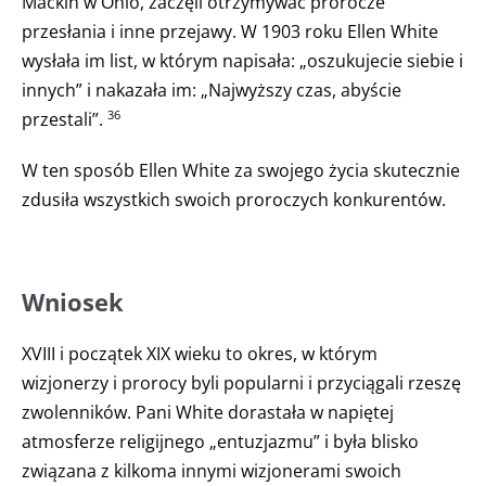
Mackin w Ohio, zaczęli otrzymywać prorocze
przesłania i inne przejawy. W 1903 roku Ellen White
wysłała im list, w którym napisała: „oszukujecie siebie i
innych” i nakazała im: „Najwyższy czas, abyście
przestali”.
36
W ten sposób Ellen White za swojego życia skutecznie
zdusiła wszystkich swoich proroczych konkurentów.
Wniosek
XVIII i początek XIX wieku to okres, w którym
wizjonerzy i prorocy byli popularni i przyciągali rzeszę
zwolenników. Pani White dorastała w napiętej
atmosferze religijnego „entuzjazmu” i była blisko
związana z kilkoma innymi wizjonerami swoich