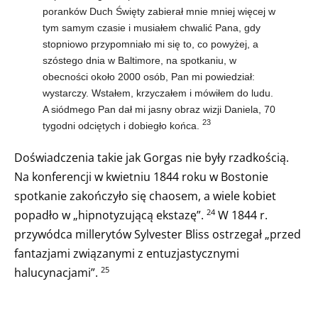
poranków Duch Święty zabierał mnie mniej więcej w
tym samym czasie i musiałem chwalić Pana, gdy
stopniowo przypomniało mi się to, co powyżej, a
szóstego dnia w Baltimore, na spotkaniu, w
obecności około 2000 osób, Pan mi powiedział:
wystarczy. Wstałem, krzyczałem i mówiłem do ludu.
A siódmego Pan dał mi jasny obraz wizji Daniela, 70
23
tygodni odciętych i dobiegło końca.
Doświadczenia takie jak Gorgas nie były rzadkością.
Na konferencji w kwietniu 1844 roku w Bostonie
spotkanie zakończyło się chaosem, a wiele kobiet
popadło w „hipnotyzującą ekstazę”.
W 1844 r.
24
przywódca millerytów Sylvester Bliss ostrzegał „przed
fantazjami związanymi z entuzjastycznymi
halucynacjami”.
25