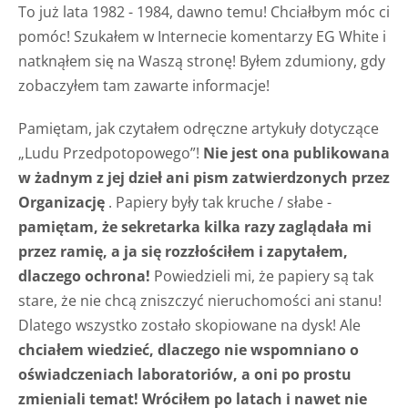
To już lata 1982 - 1984, dawno temu! Chciałbym móc ci
pomóc! Szukałem w Internecie komentarzy EG White i
natknąłem się na Waszą stronę! Byłem zdumiony, gdy
zobaczyłem tam zawarte informacje!
Pamiętam, jak czytałem odręczne artykuły dotyczące
„Ludu Przedpotopowego”!
Nie jest ona publikowana
w żadnym z jej dzieł ani pism zatwierdzonych przez
Organizację
. Papiery były tak kruche / słabe -
pamiętam, że sekretarka kilka razy zaglądała mi
przez ramię, a ja się rozzłościłem i zapytałem,
dlaczego ochrona!
Powiedzieli mi, że papiery są tak
stare, że nie chcą zniszczyć nieruchomości ani stanu!
Dlatego wszystko zostało skopiowane na dysk! Ale
chciałem wiedzieć, dlaczego nie wspomniano o
oświadczeniach laboratoriów, a oni po prostu
zmieniali temat! Wróciłem po latach i nawet nie