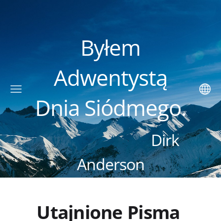
Byłem
Adwentystą
Dnia Siódmego.
Dirk
Anderson
Utajnione Pisma