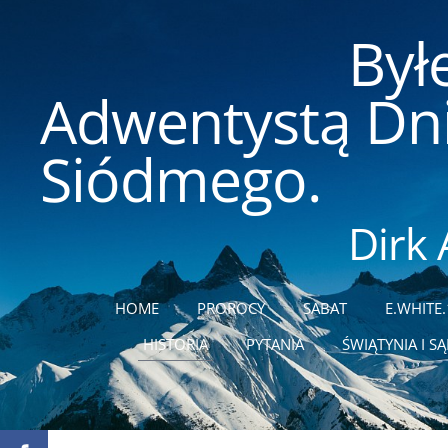
Byłe
Adwentystą Dn
Siódmego.
Dirk
HOME
PROROCY
SABAT
E.WHITE.
HISTORIA
PYTANIA
ŚWIĄTYNIA I S