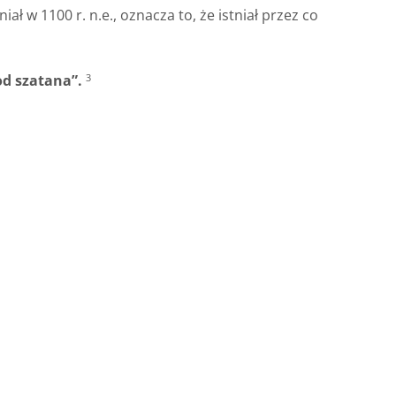
ł w 1100 r. n.e., oznacza to, że istniał przez co
od szatana”.
3