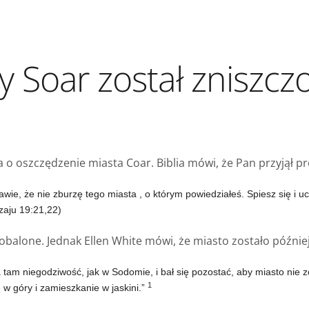
 Soar został zniszcz
ga o oszczędzenie miasta Coar. Biblia mówi, że Pan przyjął 
rawie, że
nie zburzę tego miasta
, o którym powiedziałeś. Spiesz się i u
zaju 19:21,22)
 obalone. Jednak Ellen White mówi, że miasto zostało późnie
 tam niegodziwość, jak w Sodomie, i bał się pozostać, aby miasto nie 
1
ę w góry i zamieszkanie w jaskini.”