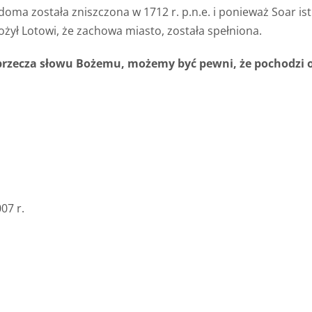
a została zniszczona w 1712 r. p.n.e. i ponieważ Soar istnia
łożył Lotowi, że zachowa miasto, została spełniona.
przecza słowu Bożemu, możemy być pewni, że pochodzi 
07 r.