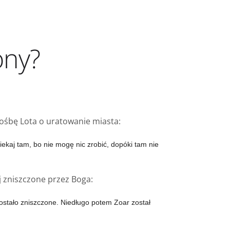
ony?
prośbę Lota o uratowanie miasta:
ciekaj tam, bo nie mogę nic zrobić, dopóki tam nie
j zniszczone przez Boga:
zostało zniszczone.
Niedługo potem Zoar został