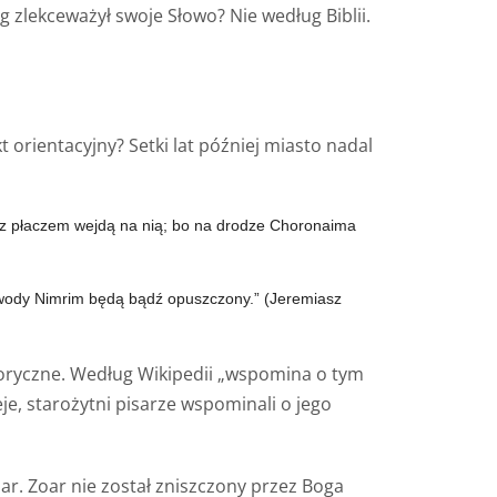
g zlekceważył swoje Słowo? Nie według Biblii.
t orientacyjny? Setki lat później miasto nadal
hit z płaczem wejdą na nią; bo na drodze Choronaima
i wody Nimrim będą bądź opuszczony.” (Jeremiasz
istoryczne. Według Wikipedii „wspomina o tym
eje, starożytni pisarze wspominali o jego
oar. Zoar nie został zniszczony przez Boga