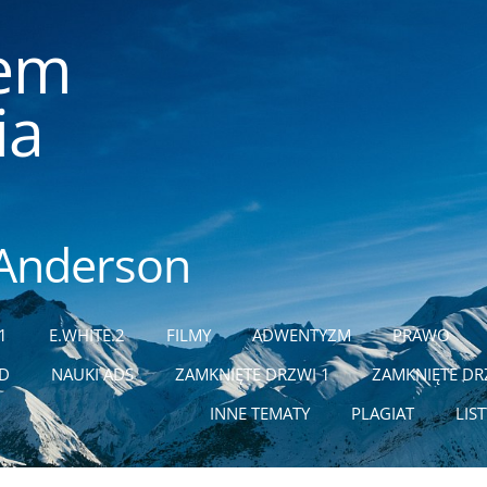
m
ia
 Anderson
1
E.WHITE.2
FILMY
ADWENTYZM
PRAWO
ĄD
NAUKI ADS
ZAMKNIĘTE DRZWI 1
ZAMKNIĘTE DR
INNE TEMATY
PLAGIAT
LIS