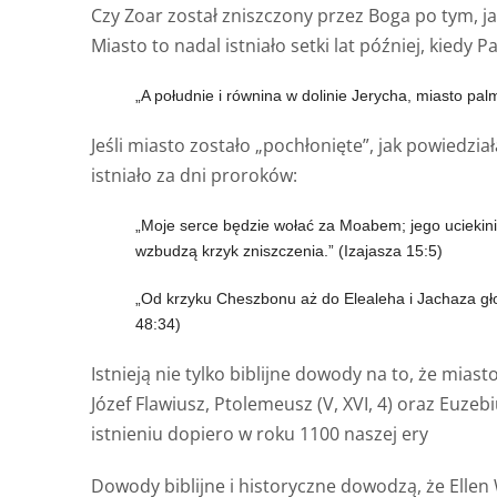
Czy Zoar został zniszczony przez Boga po tym, ja
Miasto to nadal istniało setki lat później, kiedy
„A południe i równina w dolinie Jerycha, miasto pal
Jeśli miasto zostało „pochłonięte”, jak powiedzia
istniało za dni proroków:
„Moje serce będzie wołać za Moabem; jego uciekini
wzbudzą krzyk zniszczenia.” (Izajasza 15:5)
„Od krzyku Cheszbonu aż do Elealeha i Jachaza gł
48:34)
Istnieją nie tylko biblijne dowody na to, że mia
Józef Flawiusz, Ptolemeusz (V, XVI, 4) oraz Euze
istnieniu dopiero w roku 1100 naszej ery
Dowody biblijne i historyczne dowodzą, że Ellen 