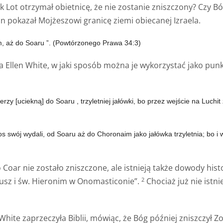
k Lot otrzymał obietnicę, że nie zostanie zniszczony? Czy Bó
 Pan pokazał Mojżeszowi granicę ziemi obiecanej Izraela.
m,
aż do Soaru
”. (Powtórzonego Prawa 34:3)
ła Ellen White, w jaki sposób można je wykorzystać jako punk
erzy [uciekną]
do Soaru
, trzyletniej jałówki, bo przez wejście na Luc
os swój wydali,
od Soaru
aż do Choronaim jako jałówka trzyletnia; bo 
sto Coar nie zostało zniszczone, ale istnieją także dowody h
biusz i św. Hieronim w Onomasticonie”.
Chociaż już nie istni
2
White zaprzeczyła Biblii, mówiąc, że Bóg później zniszczył Z