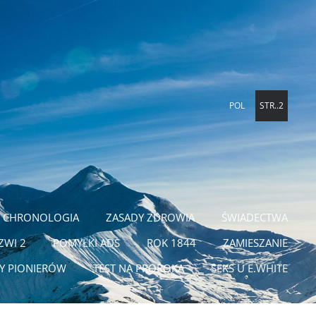
POL
STR..2
CHRONOLOGIA
ZASADY ZDROWIA
ŚWIADECTWA
ZWI 2
POMYŁKI ADS
ROK 1844
ZAMIESZANIE
TY PIONIERÓW
TEST NA PROROKA
SEKS U E.WHITE