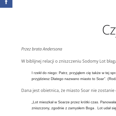
Czy
Przez brata Andersona
W biblijnej relacji o zniszczeniu Sodomy Lot bła
I rzekł do niego: Patrz, przyjąłem cię także w tej sp
przyjdziesz Dlatego nazwano miasto to Soar”. (Rod
Dana jest obietnica, że miasto Soar nie zostanie
„Lot mieszkał w Soarze przez krótki czas. Panowała
zniszczony, zgodnie z zamysłem Boga
. Lot udał si