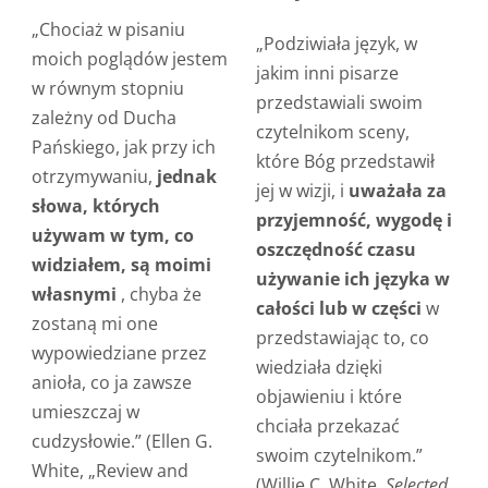
„Chociaż w pisaniu
„Podziwiała język, w
moich poglądów jestem
jakim inni pisarze
w równym stopniu
przedstawiali swoim
zależny od Ducha
czytelnikom sceny,
Pańskiego, jak przy ich
które Bóg przedstawił
otrzymywaniu,
jednak
jej w wizji, i
uważała za
słowa, których
przyjemność, wygodę i
używam w tym, co
oszczędność czasu
widziałem, są moimi
używanie ich języka w
własnymi
, chyba że
całości lub w części
w
zostaną mi one
przedstawiając to, co
wypowiedziane przez
wiedziała dzięki
anioła, co ja zawsze
objawieniu i które
umieszczaj w
chciała przekazać
cudzysłowie.” (Ellen G.
swoim czytelnikom.”
White, „Review and
(Willie C. White,
Selected