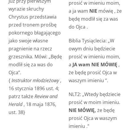
Już przy pierwszym
prosić w imieniu moim,
wyrazie skruchy
a ja wam
NIE
mówię , że
Chrystus przedstawia
będę modlił się za was
przed tronem prośbę
do Ojca
.
pokornego błagającego
jako swoje własne
Biblia Tysiąclecia: „W
pragnienie na rzecz
owym dniu będziecie
grzesznika.
Mówi: „Będę
prosić w imieniu moim,
modlił się za was do
a
JA wam NIE MÓWIĘ
,
Ojca”.
że będę prosić Ojca w
{
Instruktor młodzieżowy
,
waszym imieniu
”.
16 stycznia 1896 ust. 4;
NLT2: „Wtedy będziecie
patrz także
Review and
prosić w moim imieniu.
Herald
, 18 maja 1876,
NIE MÓWIĘ,
że będę
ust. 38}
prosić Ojca w waszym
imieniu
.”