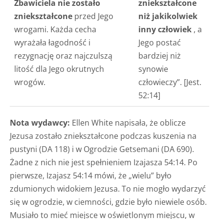
Zbawiciela nie zostało
zniekształcone
zniekształcone
przed Jego
niż jakikolwiek
wrogami. Każda cecha
inny człowiek
, a
wyrażała łagodność i
Jego postać
rezygnację oraz najczulszą
bardziej niż
litość dla Jego okrutnych
synowie
wrogów.
człowieczy”. [Jest.
52:14]
Nota wydawcy:
Ellen White napisała, że oblicze
Jezusa zostało zniekształcone podczas kuszenia na
pustyni (DA 118) i w Ogrodzie Getsemani (DA 690).
Żadne z nich nie jest spełnieniem Izajasza 54:14. Po
pierwsze, Izajasz 54:14 mówi, że „wielu” było
zdumionych widokiem Jezusa. To nie mogło wydarzyć
się w ogrodzie, w ciemności, gdzie było niewiele osób.
Musiało to mieć miejsce w oświetlonym miejscu, w