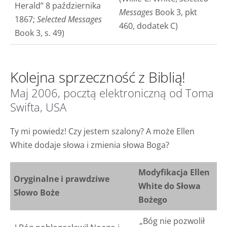
Herald” 8 października
Messages
Book 3, pkt
1867;
Selected Messages
460, dodatek C)
Book 3, s. 49)
Kolejna sprzeczność z Biblią!
Maj 2006, pocztą elektroniczną od Toma
Swifta, USA
Ty mi powiedz! Czy jestem szalony? A może Ellen
White dodaje słowa i zmienia słowa Boga?
Modyfikacja Ellen
Oryginalne i prawdziwe
White do Słowa
Słowo Boże
Bożego
„Bóg nie pozwolił