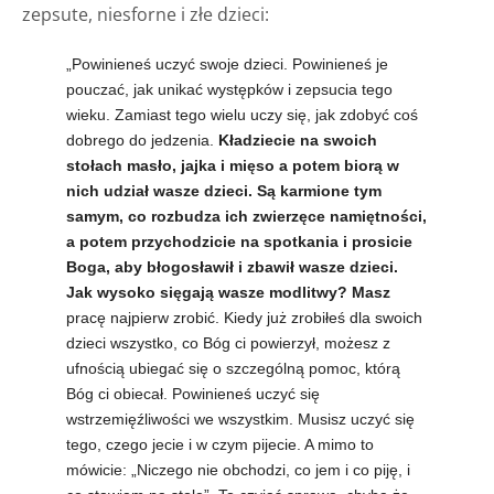
zepsute, niesforne i złe dzieci:
„Powinieneś uczyć swoje dzieci. Powinieneś je
pouczać, jak unikać występków i zepsucia tego
wieku. Zamiast tego wielu uczy się, jak zdobyć coś
dobrego do jedzenia.
Kładziecie na swoich
stołach masło, jajka i mięso a potem biorą w
nich udział wasze dzieci. Są karmione tym
samym, co rozbudza ich zwierzęce namiętności,
a potem przychodzicie na spotkania i prosicie
Boga, aby błogosławił i zbawił wasze dzieci.
Jak wysoko sięgają wasze modlitwy? Masz
pracę najpierw zrobić. Kiedy już zrobiłeś dla swoich
dzieci wszystko, co Bóg ci powierzył, możesz z
ufnością ubiegać się o szczególną pomoc, którą
Bóg ci obiecał. Powinieneś uczyć się
wstrzemięźliwości we wszystkim. Musisz uczyć się
tego, czego jecie i w czym pijecie. A mimo to
mówicie: „Niczego nie obchodzi, co jem i co piję, i