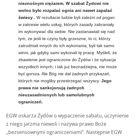
nieznośnym ciężarem.
W szabat Żydowi nie
wolno było rozpalać ognia ani nawet zapalać
świecy
.
W rezultacie ludzie byli zależni od pogan
w zakresie wielu usług, których zasady zabraniały
im wykonywać dla siebie. Nie zastanawiali się nad
tym, że jeśli te czyny były grzeszne, to ci, którzy
zatrudniali innych do ich wykonania, byli tak samo
winni, jak gdyby sami wykonali tę pracę. Myśleli, że
zbawienie jest ograniczone do Żydów i że sytuacja
wszystkich innych, i tak już beznadziejna, nie może
być gorsza. Ale Bóg nie dał żadnych przykazań,
których nie mogliby przestrzegać wszyscy.
Jego
prawa nie sankcjonują żadnych
nieuzasadnionych lub samolubnych
ograniczeń.
EGW oskarża Żydów o wypaczenie sabatu, uczynienie
z niego jarzma niewoli i nazywa prawo Boże
„bezsensownymi ograniczeniami”. Następnie EGW