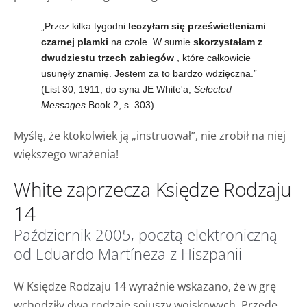
„Przez kilka tygodni
leczyłam się prześwietleniami
czarnej plamki
na czole. W sumie
skorzystałam z
dwudziestu trzech zabiegów
, które całkowicie
usunęły znamię. Jestem za to bardzo wdzięczna.”
(List 30, 1911, do syna JE White'a,
Selected
Messages
Book 2, s. 303)
Myślę, że ktokolwiek ją „instruował”, nie zrobił na niej
większego wrażenia!
White zaprzecza Księdze Rodzaju
14
Październik 2005, pocztą elektroniczną
od Eduardo Martíneza z Hiszpanii
W Księdze Rodzaju 14 wyraźnie wskazano, że w grę
wchodziły dwa rodzaje sojuszy wojskowych. Przede