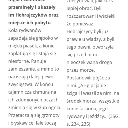
zdecydowali, jaki kurs
przeminęły i ukazały
lepiej obrać. Byli
im Hebrajczyków oraz
rozczarowani i wściekli,
miejsce ich pobytu
.
że ponieważ
Koła rydwanów
Hebrajczycy byli już
zapadają się głęboko w
prawie u władzy, a byli
miękki piasek, a konie
tego pewni, otworzyła
zaplątują się i stają się
się przed nimi
niesforne. Panuje
nieoczekiwana droga
zamieszanie, a mimo to
przez morze.
naciskają dalej, pewni
Postanowili pójść za
zwycięstwa. W końcu
nimi. „A Egipcjanie
tajemnicza chmura na
ścigali i weszli za nimi na
ich zdumionych oczach
środek morza, wszystkie
zmienia się w słup ognia.
konie faraona, jego
Przetaczają się grzmoty
rydwany i jeźdźcy… (3SG,
i błyskawice, fale toczą
s. 234, 235)