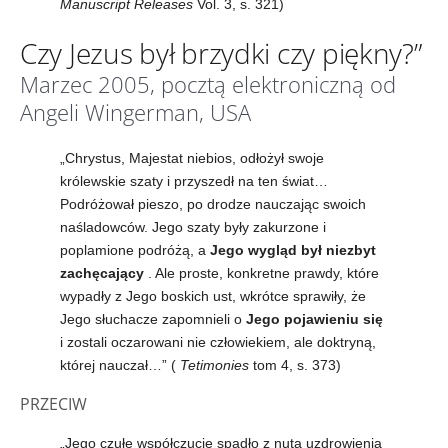
Manuscript Releases
Vol. 3, s. 321)
Czy Jezus był brzydki czy piękny?”
Marzec 2005, pocztą elektroniczną od
Angeli Wingerman, USA
„Chrystus, Majestat niebios, odłożył swoje
królewskie szaty i przyszedł na ten świat…
Podróżował pieszo, po drodze nauczając swoich
naśladowców. Jego szaty były zakurzone i
poplamione podróżą, a
Jego wygląd był niezbyt
zachęcający
. Ale proste, konkretne prawdy, które
wypadły z Jego boskich ust, wkrótce sprawiły, że
Jego słuchacze zapomnieli o
Jego pojawieniu się
i zostali oczarowani nie człowiekiem, ale doktryną,
której nauczał…” (
Tetimonies
tom 4, s. 373)
PRZECIW
„Jego czułe współczucie spadło z nutą uzdrowienia