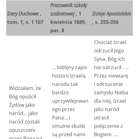
Pracownik szkoły
Dary Duchowe
,
szabatowej
, 1
Dzieje Apostolskie
tom. 1, s. 1 107
kwietnia 1889,
, s. 355-356
par. 8
Chociaż Izrael
odrzucił Jego
Syna,
Bóg ich
... biblijny zapis
nie odrzucił
. ...
historii Izraela,
Przez niewiarę
narodu tak
i odrzucenie
Widziałam, że
bardzo
zamysłu Nieba
Bóg opuścił
uprzywilejowan
dla niej,
Izrael
Żydów jako
ego przez
jako naród
naród... jako
Pana... i
utracił
naród zostali
smutne skutki
połączenie
z
opuszczeni
są przed nami
Bogiem. ...
przez Boga na