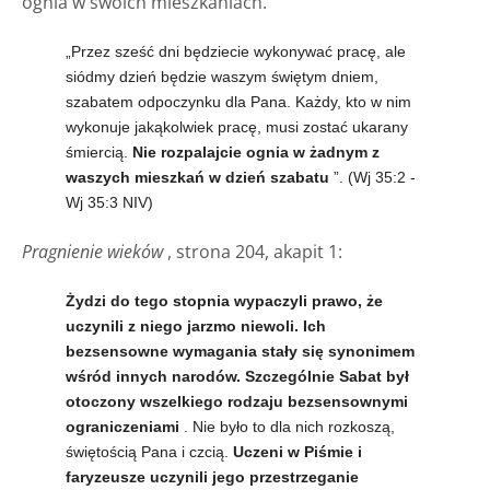
ognia w swoich mieszkaniach.
„Przez sześć dni będziecie wykonywać pracę, ale
siódmy dzień będzie waszym świętym dniem,
szabatem odpoczynku dla Pana. Każdy, kto w nim
wykonuje jakąkolwiek pracę, musi zostać ukarany
śmiercią.
Nie rozpalajcie ognia w żadnym z
waszych mieszkań w dzień szabatu
”. (Wj 35:2 -
Wj 35:3 NIV)
Pragnienie wieków
, strona 204, akapit 1:
Żydzi do tego stopnia wypaczyli prawo, że
uczynili z niego jarzmo niewoli. Ich
bezsensowne wymagania stały się synonimem
wśród innych narodów. Szczególnie Sabat był
otoczony wszelkiego rodzaju bezsensownymi
ograniczeniami
. Nie było to dla nich rozkoszą,
świętością Pana i czcią.
Uczeni w Piśmie i
faryzeusze uczynili jego przestrzeganie