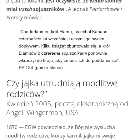
pięciu to lokalni.
Jest oczywiste, że Kedorlaomer
miał
trzech
sojuszników
. A jednak
Patriarchowie i
Prorocy
mówią:
„Chedorlaomer, król Elamu, najechał Kanaan
czternaście lat wcześniej i uczynił go swoim
dopływem. Kilku książąt zbuntowało się, a król
Elamitów
z
czterema
sojusznikami
ponownie
wkroczył do kraju, aby zmusić ich do poddania się”.
PP 134 (podkreślenie)
Czy jajka utrudniają modlitwę
rodziców?”
Kwiecień 2005, pocztą elektroniczną od
Angeli Wingerman, USA
1870 — EGW powiedziało, że Bóg nie wysłucha
modlitw rodziców, którzy karmili jajkami swoje