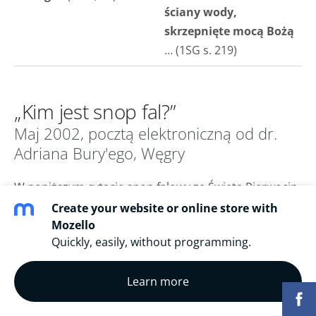
ściany wody,
skrzepnięte mocą Bożą
… (1SG s. 219)
„Kim jest snop fal?”
Maj 2002, pocztą elektroniczną od dr.
Adriana Bury'ego, Węgry
W poniższym cytacie snop falowy ze Święta Pierwocin
(Kpł 23, 15 i nast.) to nie Jezus, ale inni, którzy
Create your website or online store with
zmartwychwstali w tym samym czasie co On:
Mozello
Quickly, easily, without programming.
– Ale on macha do nich z powrotem. Jeszcze nie;
nie może teraz otrzymać korony chwały i szaty
Learn more
królewskiej. Wchodzi w obecność swego Ojca.
Wskazuje na swoją zranioną głowę, przebity bok,