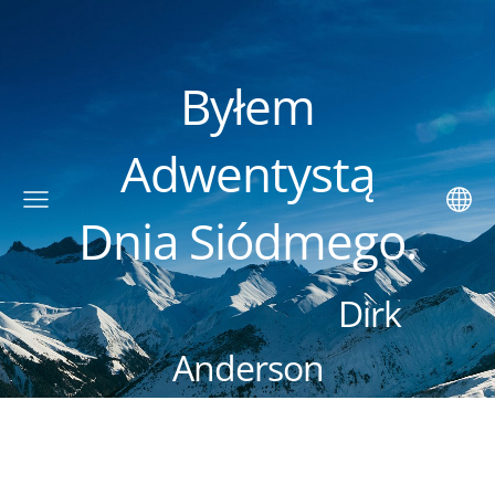
Byłem
Adwentystą
Dnia Siódmego.
Dirk
Anderson