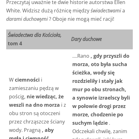
Przeczytaj uważnie te dwie historie autorstwa Ellen
White. Widzisz dużą różnicę między
świadectwami
a
darami duchowymi
? Oboje nie mogą mieć racji!
Świadectwa dla Kościoła,
Dary duchowe
tom 4
....Rano
, gdy przyszli do
morza, oto była sucha
ścieżka, wody się
W
ciemności
i
rozdzieliły i stały jak
zamieszaniu pędzą w
mur po obu stronach,
pościg,
nie wiedząc, że
a synowie izraelscy byli
weszli na dno morza
i z
w połowie drogi przez
obu stron są otoczeni
morze, chodzenie po
przez chrząszcze ściany
suchym lądzie
.
wody. Pragną
, aby
Odczekali chwilę, zanim
mgła i ciemność