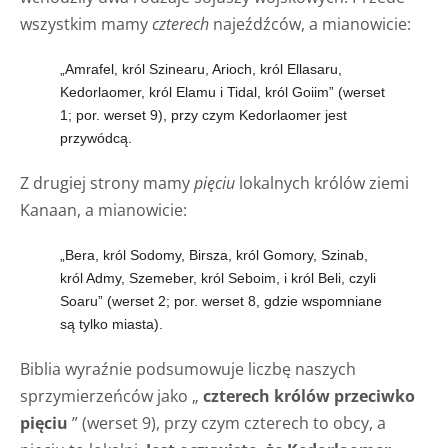
wszystkim mamy
czterech
najeźdźców, a mianowicie:
„Amrafel, król Szinearu, Arioch, król Ellasaru,
Kedorlaomer, król Elamu i Tidal, król Goiim” (werset
1; por. werset 9), przy czym Kedorlaomer jest
przywódcą.
Z drugiej strony mamy
pięciu
lokalnych królów ziemi
Kanaan, a mianowicie:
„Bera, król Sodomy, Birsza, król Gomory, Szinab,
król Admy, Szemeber, król Seboim, i król Beli, czyli
Soaru” (werset 2; por. werset 8, gdzie wspomniane
są tylko miasta).
Biblia wyraźnie podsumowuje liczbę naszych
sprzymierzeńców jako „
czterech królów przeciwko
pięciu
” (werset 9), przy czym czterech to obcy, a