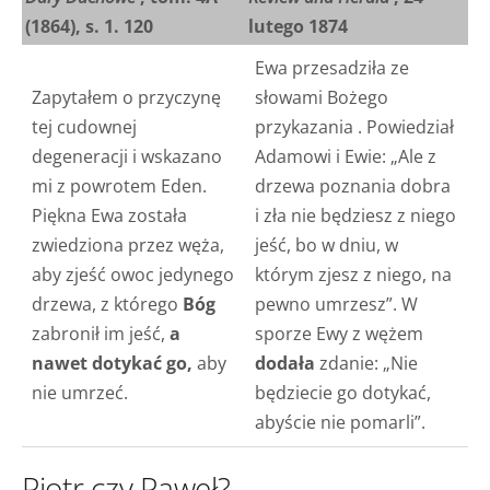
(1864), s. 1. 120
lutego 1874
Ewa przesadziła ze
Zapytałem o przyczynę
słowami Bożego
tej cudownej
przykazania
. Powiedział
degeneracji i wskazano
Adamowi i Ewie: „Ale z
mi z powrotem Eden.
drzewa poznania dobra
Piękna Ewa została
i zła nie będziesz z niego
zwiedziona przez węża,
jeść, bo w dniu, w
aby zjeść owoc jedynego
którym zjesz z niego, na
drzewa, z którego
Bóg
pewno umrzesz”. W
zabronił im jeść,
a
sporze Ewy z wężem
nawet dotykać go,
aby
dodała
zdanie: „Nie
nie umrzeć.
będziecie go dotykać,
abyście nie pomarli”.
Piotr czy Paweł?