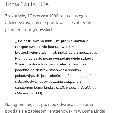
Toma Swifta, USA
Zrozumcie, 17 czerwca 1906 roku ostrzegła
adwentystów, aby nie poddawali się zabiegom
promieni rentgenowskich:
„ Poinstruowano
mnie , że
promieniowanie
rentgenowskie nie jest tak wielkim
błogosławieństwem
, jak niektórzy przypuszczają.
Niemądrze użyte
może wyrządzić wiele szkody
.
Wyniki niektórych zabiegów elektrycznych są
podobne do skutków stosowania środków
pobudzających. jest słabością, która następuje.”
(„Świadectwa i doświadczenia związane z
sanatorium Loma Linda”, s. 19,
Kolekcja Spaldinga
i Magan
, s. 390)
Następnie, pięć lat później, odwraca się i sama
poddaje się zabiegom rentgenowskim w Loma Linda!