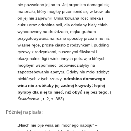
nie pozwolono jej na to. Jej organizm domagał się
materiału, który mógłby przemienić się w krew, ale
on jej nie zapewnił. Umiarkowana ilość mleka i
cukru oraz odrobina soli, dla odmiany biały chleb
wyhodowany na drożdżach, mąka graham
przygotowywana na różne sposoby przez inne niż
własne ręce, proste ciasto z rodzynkami, pudding
ryżowy z rodzynkami, suszonymi śliwkami i
okazjonalnie figi i wiele innych potraw, o których
mógłbym wspomnieć, odpowiedziałyby na
zapotrzebowanie apetytu. Gdyby nie mógł zdobyć
niektórych z tych rzeczy,
odrobina domowego
wina nie zrobiłaby jej żadnej krzywdy; lepiej
byłoby dla niej to mieć, niż obyć się bez tego.
(
Świadectwa
, t. 2, s. 383)
Później napisała:
„Niech nie pije wina ani mocnego napoju” –