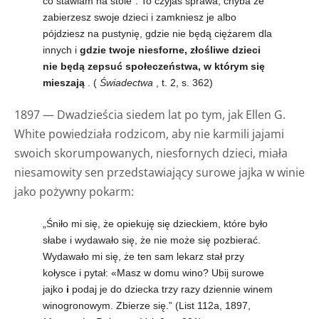
co stawiam na stole”. To czyjaś sprawa, chyba że
zabierzesz swoje dzieci i zamkniesz je albo
pójdziesz na pustynię, gdzie nie będą ciężarem dla
innych i
gdzie twoje niesforne, złośliwe dzieci
nie będą zepsuć społeczeństwa, w którym się
mieszają
. (
Świadectwa
, t. 2, s. 362)
1897 — Dwadzieścia siedem lat po tym, jak Ellen G.
White powiedziała rodzicom, aby nie karmili jajami
swoich skorumpowanych, niesfornych dzieci, miała
niesamowity sen przedstawiający surowe jajka w winie
jako pożywny pokarm:
„Śniło mi się, że opiekuję się dzieckiem, które było
słabe i wydawało się, że nie może się pozbierać.
Wydawało mi się, że ten sam lekarz stał przy
kołysce i pytał: «Masz w domu wino? Ubij surowe
jajko
i
podaj je do dziecka trzy razy dziennie winem
winogronowym. Zbierze się.” (List 112a, 1897,