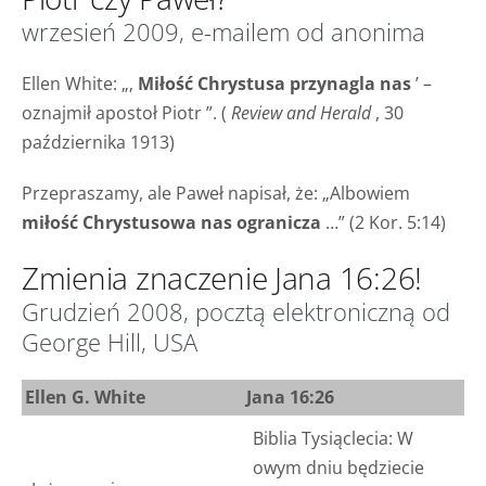
wrzesień 2009, e-mailem od anonima
Ellen White: „‚
Miłość Chrystusa przynagla nas
’ –
oznajmił apostoł
Piotr
”. (
Review and Herald
, 30
października 1913)
Przepraszamy, ale Paweł napisał, że: „Albowiem
miłość Chrystusowa nas ogranicza
…” (2 Kor. 5:14)
Zmienia znaczenie Jana 16:26!
Grudzień 2008, pocztą elektroniczną od
George Hill, USA
Ellen G. White
Jana 16:26
Biblia Tysiąclecia: W
owym dniu będziecie