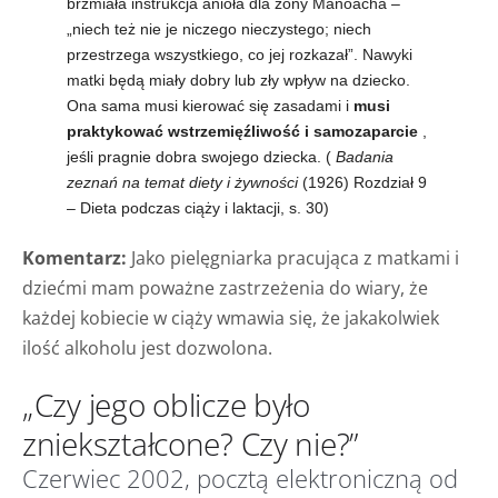
brzmiała instrukcja anioła dla żony Manoacha –
„niech też nie je niczego nieczystego; niech
przestrzega wszystkiego, co jej rozkazał”. Nawyki
matki będą miały dobry lub zły wpływ na dziecko.
Ona sama musi kierować się zasadami i
musi
praktykować wstrzemięźliwość i samozaparcie
,
jeśli pragnie dobra swojego dziecka. (
Badania
zeznań na temat diety i żywności
(1926) Rozdział 9
– Dieta podczas ciąży i laktacji, s. 30)
Komentarz:
Jako pielęgniarka pracująca z matkami i
dziećmi mam poważne zastrzeżenia do wiary, że
każdej kobiecie w ciąży wmawia się, że jakakolwiek
ilość alkoholu jest dozwolona.
„Czy jego oblicze było
zniekształcone? Czy nie?”
Czerwiec 2002, pocztą elektroniczną od