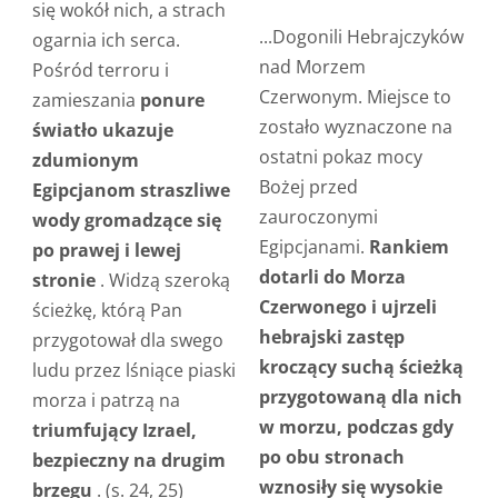
się wokół nich, a strach
...Dogonili Hebrajczyków
ogarnia ich serca.
nad Morzem
Pośród terroru i
Czerwonym. Miejsce to
zamieszania
ponure
zostało wyznaczone na
światło ukazuje
ostatni pokaz mocy
zdumionym
Bożej przed
Egipcjanom straszliwe
zauroczonymi
wody gromadzące się
Egipcjanami.
Rankiem
po prawej i lewej
dotarli do Morza
stronie
. Widzą szeroką
Czerwonego i ujrzeli
ścieżkę, którą Pan
hebrajski zastęp
przygotował dla swego
kroczący suchą ścieżką
ludu przez lśniące piaski
przygotowaną dla nich
morza i patrzą na
w morzu, podczas gdy
triumfujący Izrael,
po obu stronach
bezpieczny na drugim
wznosiły się wysokie
brzegu
. (s. 24, 25)