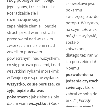
I Bóg pobłogosławił Noego i
człowiekowi jeść
jego synów, i rzekł do nich:
pokarmu
Rozradzajcie się i
zwierzęcego aż do
rozmnażajcie się, i
potopu. Wszystko,
zapełniajcie ziemię. I będzie
na czym człowiek
strach przed wami i strach
mógł się wyżywić,
przed wami nad wszelkim
zostało
zwierzęciem na ziemi i nad
zniszczone,
wszelkim ptactwem
dlatego też Pan w
powietrznym, nad wszystkim,
ich potrzebie dał
co się porusza po ziemi, i nad
Noemu
wszystkimi rybami morskimi;
pozwolenie na
w Twoje ręce są one wydane.
jedzenie czystych
Wszystko, co się porusza, co
zwierząt
, które
żyje, będzie dla was
zabrał ze sobą do
pokarmem
; jak zielone zioło
arki .” (
Porady
dałem wam
wszystko
. (Rodz.
dotyczące diety i