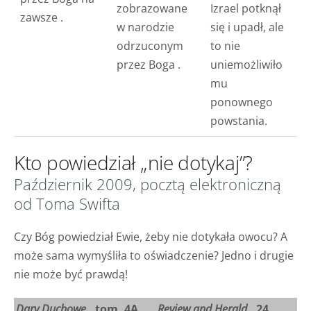
zobrazowane
Izrael potknął
zawsze
.
w
narodzie
się i upadł, ale
odrzuconym
to nie
przez Boga
.
uniemożliwiło
mu
ponownego
powstania.
Kto powiedział „nie dotykaj”?
Październik 2009, pocztą elektroniczną
od Toma Swifta
Czy Bóg powiedział Ewie, żeby nie dotykała owocu? A
może sama wymyśliła to oświadczenie? Jedno i drugie
nie może być prawdą!
Dary Duchowe
, tom. 4A
Review and Herald
, 24