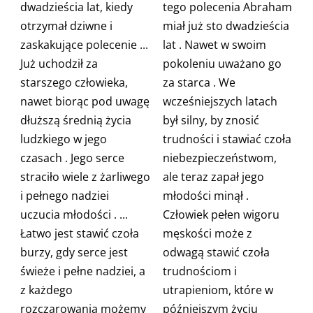
dwadzieścia lat, kiedy
tego polecenia Abraham
otrzymał dziwne i
miał już sto dwadzieścia
zaskakujące polecenie
...
lat
.
Nawet w swoim
Już uchodził za
pokoleniu uważano go
starszego człowieka,
za starca
. We
nawet biorąc pod uwagę
wcześniejszych latach
dłuższą średnią życia
był silny, by znosić
ludzkiego w jego
trudności i stawiać czoła
czasach
. Jego serce
niebezpieczeństwom,
straciło wiele z żarliwego
ale teraz zapał
jego
i pełnego nadziei
młodości minął
.
uczucia młodości
. ...
Człowiek pełen wigoru
Łatwo jest stawić czoła
męskości może z
burzy, gdy serce jest
odwagą stawić czoła
świeże i pełne nadziei, a
trudnościom i
z każdego
utrapieniom, które w
rozczarowania możemy
późniejszym życiu