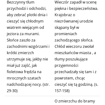
Bezczynny tłum
Wieczór zapadł w scenę
przychodzi i odchodzi,
piękna i bezpieczeństwa.
aby zebrać plotki dnia i
Krajobraz o
cieszyć się chłodnym
niezrównanej urodzie
wiatrem wiejącym od
skąpany był w
jeziora
za murami.
promieniach
Słońce zaszło za
zachodzącego słońca.
zachodnimi wzgórzami i
Chłód wieczoru zwołał
krótki zmierzch
mieszkańców miasta
, a
utrzymuje się, jakby nie
tłumy poszukujące
miał już zajść, jak
przyjemności
fioletowa frędzla na
przechadzały się tam i z
mrocznych szatach
powrotem, chcąc
nadchodzącej nocy. (str.
cieszyć się tą godziną. (s.
29-30)
157-158)
O zmierzchu do
bramy