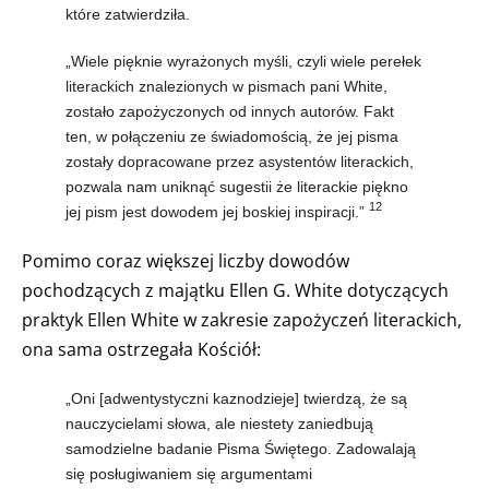
które zatwierdziła.
„Wiele pięknie wyrażonych myśli, czyli wiele perełek
literackich znalezionych w pismach pani White,
zostało zapożyczonych od innych autorów. Fakt
ten, w połączeniu ze świadomością, że jej pisma
zostały dopracowane przez asystentów literackich,
pozwala nam uniknąć sugestii że literackie piękno
12
jej pism jest dowodem jej boskiej inspiracji.”
Pomimo coraz większej liczby dowodów
pochodzących z majątku Ellen G. White dotyczących
praktyk Ellen White w zakresie zapożyczeń literackich,
ona sama ostrzegała Kościół:
„Oni [adwentystyczni kaznodzieje] twierdzą, że są
nauczycielami słowa, ale niestety zaniedbują
samodzielne badanie Pisma Świętego. Zadowalają
się posługiwaniem się argumentami