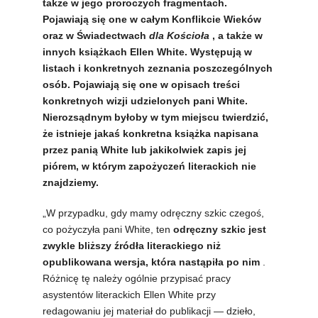
także w jego proroczych fragmentach.
Pojawiają się one w całym Konflikcie Wieków
oraz w Świadectwach
dla Kościoła
, a także w
innych książkach Ellen White. Występują w
listach i konkretnych zeznania poszczególnych
osób. Pojawiają się one w opisach treści
konkretnych wizji udzielonych pani White.
Nierozsądnym byłoby w tym miejscu twierdzić,
że istnieje jakaś konkretna książka napisana
przez panią White lub jakikolwiek zapis jej
piórem, w którym zapożyczeń literackich nie
znajdziemy.
„W przypadku, gdy mamy odręczny szkic czegoś,
co pożyczyła pani White, ten
odręczny szkic jest
zwykle bliższy źródła literackiego niż
opublikowana wersja, która nastąpiła po nim
.
Różnicę tę należy ogólnie przypisać pracy
asystentów literackich Ellen White przy
redagowaniu jej materiał do publikacji — dzieło,