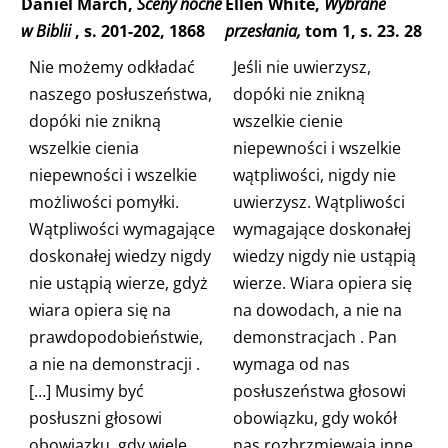
Daniel March,
Sceny nocne
Ellen White,
Wybrane
w Biblii
, s. 201-202, 1868
przesłania,
tom 1, s. 23. 28
Nie możemy odkładać
Jeśli nie uwierzysz,
naszego posłuszeństwa,
dopóki nie znikną
dopóki nie znikną
wszelkie cienie
wszelkie cienia
niepewności i wszelkie
niepewności i wszelkie
wątpliwości, nigdy nie
możliwości pomyłki.
uwierzysz. Wątpliwości
Wątpliwości wymagające
wymagające doskonałej
doskonałej wiedzy nigdy
wiedzy nigdy nie ustąpią
nie ustąpią wierze, gdyż
wierze. Wiara opiera się
wiara opiera się na
na dowodach, a nie na
prawdopodobieństwie,
demonstracjach
. Pan
a nie na demonstracji
.
wymaga od nas
[…] Musimy
być
posłuszeństwa głosowi
posłuszni głosowi
obowiązku, gdy
wokół
obowiązku, gdy wiele
nas rozbrzmiewają inne