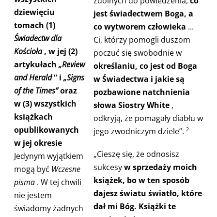
zdolnych do powiedzenia,
co
dziewięciu
jest świadectwem Boga, a
tomach (1)
co wytworem człowieka
...
Świadectw dla
Ci, którzy pomogli duszom
Kościoła
, w jej (2)
poczuć się swobodnie w
artykułach
„Review
określaniu, co jest od Boga
and Herald
” i
„Signs
w Świadectwa i jakie są
of the Times”
oraz
pozbawione natchnienia
w (3) wszystkich
słowa Siostry White
,
książkach
odkryją, że pomagały diabłu w
opublikowanych
jego zwodniczym dziele”.
2
w jej okresie
„Cieszę się, że odnosisz
Jedynym wyjątkiem
sukcesy
w sprzedaży moich
mogą być
Wczesne
książek, bo w ten sposób
pisma
. W tej chwili
dajesz światu światło, które
nie jestem
dał mi Bóg. Książki te
świadomy żadnych