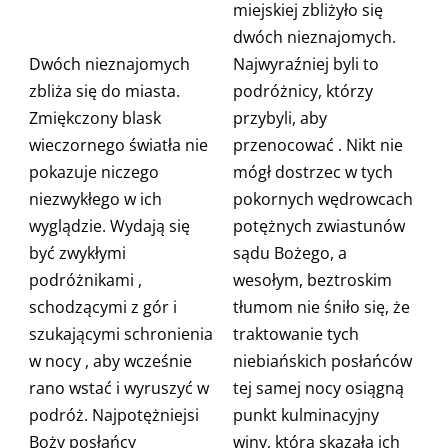
miejskiej zbliżyło się
dwóch nieznajomych.
Dwóch nieznajomych
Najwyraźniej byli to
zbliża się do miasta.
podróżnicy, którzy
Zmiękczony blask
przybyli, aby
wieczornego światła
nie
przenocować
. Nikt nie
pokazuje niczego
mógł dostrzec w tych
niezwykłego w ich
pokornych wędrowcach
wyglądzie.
Wydają się
potężnych zwiastunów
być zwykłymi
sądu Bożego, a
podróżnikami
,
wesołym, beztroskim
schodzącymi z gór i
tłumom nie śniło się, że
szukającymi schronienia
traktowanie tych
w nocy
, aby wcześnie
niebiańskich posłańców
rano wstać i wyruszyć w
tej samej nocy osiągną
podróż. Najpotężniejsi
punkt kulminacyjny
Boży posłańcy
winy, która skazała ich