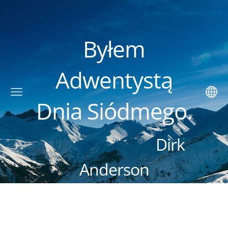
Byłem
Adwentystą
Dnia Siódmego.
Dirk
Anderson