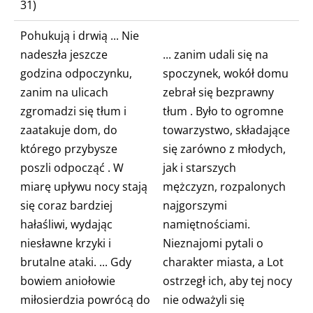
31)
Pohukują i drwią
...
Nie
nadeszła jeszcze
...
zanim udali się na
godzina odpoczynku,
spoczynek, wokół domu
zanim na ulicach
zebrał się bezprawny
zgromadzi się tłum i
tłum
. Było to ogromne
zaatakuje dom, do
towarzystwo, składające
którego przybysze
się zarówno z młodych,
poszli odpocząć
. W
jak i starszych
miarę upływu nocy stają
mężczyzn, rozpalonych
się coraz bardziej
najgorszymi
hałaśliwi, wydając
namiętnościami.
niesławne krzyki i
Nieznajomi pytali o
brutalne ataki. ... Gdy
charakter miasta, a Lot
bowiem aniołowie
ostrzegł ich, aby tej nocy
miłosierdzia powrócą do
nie odważyli się