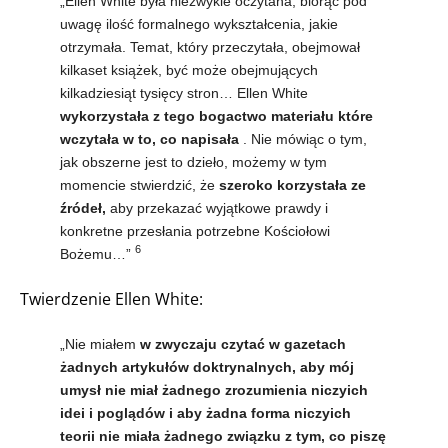
„Ellen White była niezwykle oczytana, biorąc pod
uwagę ilość formalnego wykształcenia, jakie
otrzymała. Temat, który przeczytała, obejmował
kilkaset książek, być może obejmujących
kilkadziesiąt tysięcy stron… Ellen White
wykorzystała z tego bogactwo materiału które
wczytała w to, co napisała
. Nie mówiąc o tym,
jak obszerne jest to dzieło, możemy w tym
momencie stwierdzić, że
szeroko korzystała ze
źródeł,
aby przekazać wyjątkowe prawdy i
konkretne przesłania potrzebne Kościołowi
6
Bożemu…”
Twierdzenie Ellen White:
„Nie miałem
w zwyczaju czytać w gazetach
żadnych artykułów doktrynalnych, aby mój
umysł nie miał żadnego zrozumienia niczyich
idei i poglądów i aby żadna forma niczyich
teorii nie miała żadnego związku z tym, co piszę