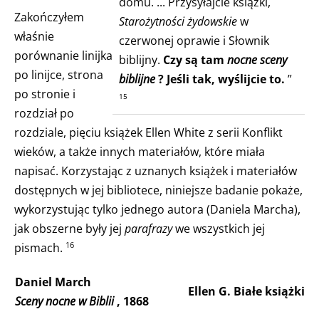
domu. ... Przysyłajcie książki,
Zakończyłem
Starożytności żydowskie
w
właśnie
czerwonej oprawie i Słownik
porównanie linijka
biblijny.
Czy są tam
nocne sceny
po linijce, strona
biblijne
? Jeśli tak, wyślijcie to.
”
po stronie i
15
rozdział po
rozdziale, pięciu książek Ellen White z serii Konflikt
wieków, a także innych materiałów, które miała
napisać. Korzystając z uznanych książek i materiałów
dostępnych w jej bibliotece, niniejsze badanie pokaże,
wykorzystując tylko jednego autora (Daniela Marcha),
jak obszerne były jej
parafrazy
we wszystkich jej
pismach.
16
Daniel March
Ellen G. Białe książki
Sceny nocne w Biblii
, 1868