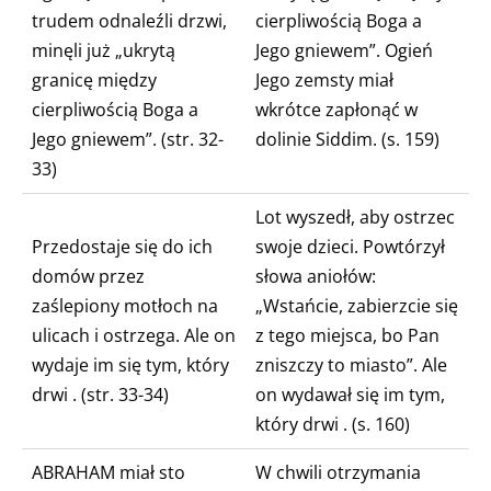
trudem odnaleźli drzwi,
cierpliwością Boga a
minęli już „ukrytą
Jego gniewem”.
Ogień
granicę między
Jego zemsty miał
cierpliwością Boga a
wkrótce zapłonąć
w
Jego gniewem”.
(str. 32-
dolinie Siddim. (s. 159)
33)
Lot wyszedł, aby ostrzec
Przedostaje się do ich
swoje dzieci. Powtórzył
domów przez
słowa aniołów:
zaślepiony motłoch na
„Wstańcie, zabierzcie się
ulicach i ostrzega.
Ale on
z tego miejsca, bo Pan
wydaje im się tym, który
zniszczy to miasto”.
Ale
drwi
. (str. 33-34)
on wydawał się im tym,
który drwi
. (s. 160)
ABRAHAM miał sto
W chwili otrzymania