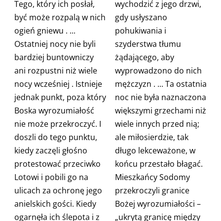
Tego, który ich posłał,
wychodzić z jego drzwi,
być może rozpalą
w nich
gdy usłyszano
ogień gniewu
. ...
pohukiwania i
Ostatniej nocy nie byli
szyderstwa
tłumu
bardziej buntowniczy
żądającego, aby
ani rozpustni niż wiele
wyprowadzono do nich
nocy wcześniej
. Istnieje
mężczyzn . ... Ta ostatnia
jednak punkt, poza który
noc
nie była naznaczona
Boska wyrozumiałość
większymi grzechami niż
nie może przekroczyć. I
wiele innych przed
nią;
doszli do tego punktu,
ale miłosierdzie, tak
kiedy zaczęli głośno
długo lekceważone, w
protestować przeciwko
końcu przestało błagać.
Lotowi i pobili go na
Mieszkańcy Sodomy
ulicach za ochronę jego
przekroczyli granice
anielskich gości. Kiedy
Bożej wyrozumiałości –
ogarnęła ich ślepota i z
„ukrytą granicę między