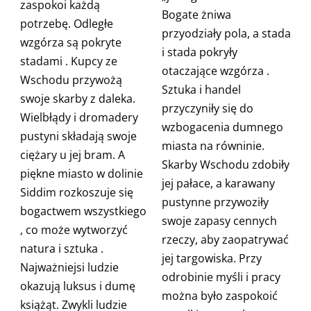
zaspokoi każdą
Bogate żniwa
potrzebę.
Odległe
przyodziały pola, a
stada
wzgórza są pokryte
i stada pokryły
stadami
. Kupcy
ze
otaczające wzgórza
.
Wschodu
przywożą
Sztuka
i handel
swoje
skarby
z daleka.
przyczyniły się do
Wielbłądy i dromadery
wzbogacenia dumnego
pustyni składają swoje
miasta na równinie.
ciężary u jej bram. A
Skarby Wschodu
zdobiły
piękne miasto
w
dolinie
jej pałace, a karawany
Siddim rozkoszuje się
pustynne przywoziły
bogactwem
wszystkiego
swoje zapasy cennych
, co może wytworzyć
rzeczy, aby zaopatrywać
natura i
sztuka .
jej targowiska.
Przy
Najważniejsi ludzie
odrobinie myśli i pracy
okazują
luksus i dumę
można było zaspokoić
książąt. Zwykli ludzie