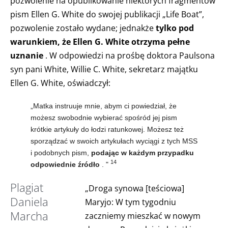
pozwolenie na opublikowanie niektórych fragmentów
pism Ellen G. White do swojej publikacji „Life Boat”,
pozwolenie zostało wydane; jednakże
tylko pod
warunkiem, że Ellen G. White otrzyma pełne
uznanie
. W odpowiedzi na prośbę doktora Paulsona
syn pani White, Willie C. White, sekretarz majątku
Ellen G. White, oświadczył:
„Matka instruuje mnie, abym ci powiedział, że
możesz swobodnie wybierać spośród jej pism
krótkie artykuły do łodzi ratunkowej. Możesz też
sporządzać w swoich artykułach wyciągi z tych MSS
i podobnych pism,
podając w każdym przypadku
14
odpowiednie źródło
. "
Plagiat
„Droga synowa [teściowa]
Daniela
Maryjo: W tym tygodniu
Marcha
zaczniemy mieszkać w nowym