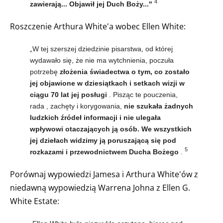
4
zawierają... Objawił jej Duch Boży..."
Roszczenie Arthura White'a wobec Ellen White:
„W tej szerszej dziedzinie pisarstwa, od której
wydawało się, że nie ma wytchnienia, poczuła
potrzebę
złożenia świadectwa o tym, co zostało
jej objawione w dziesiątkach i setkach wizji w
ciągu 70 lat jej posługi
. Pisząc te pouczenia,
rada , zachęty i korygowania,
nie szukała żadnych
ludzkich źródeł informacji i nie ulegała
wpływowi otaczających ją osób. We wszystkich
jej dziełach widzimy ją poruszającą się pod
5
rozkazami i przewodnictwem Ducha Bożego
.
Porównaj wypowiedzi Jamesa i Arthura White'ów z
niedawną wypowiedzią Warrena Johna z Ellen G.
White Estate: