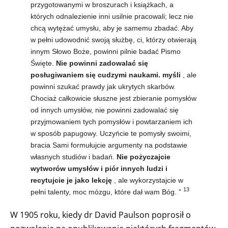
przygotowanymi w broszurach i książkach, a
których odnalezienie inni usilnie pracowali; lecz nie
chcą wytężać umysłu, aby je samemu zbadać. Aby
w pełni udowodnić swoją służbę, ci, którzy otwierają
innym Słowo Boże, powinni pilnie badać Pismo
Święte.
Nie powinni zadowalać się
posługiwaniem się cudzymi naukami. myśli
, ale
powinni szukać prawdy jak ukrytych skarbów.
Chociaż całkowicie słuszne jest zbieranie pomysłów
od innych umysłów, nie powinni zadowalać się
przyjmowaniem tych pomysłów i powtarzaniem ich
w sposób papugowy. Uczyńcie te pomysły swoimi,
bracia Sami formułujcie argumenty na podstawie
własnych studiów i badań.
Nie pożyczajcie
wytworów umysłów i piór innych ludzi i
recytujcie je jako lekcję
, ale wykorzystajcie w
13
pełni talenty, moc mózgu, które dał wam Bóg. "
W 1905 roku, kiedy dr David Paulson poprosił o