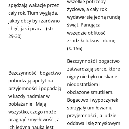
wszelkie potrzeby
spędzają wakacje przez
życiowe, a cały rok
cały rok. Tłum wygląda,
wydawał się jedną rundą
jakby obcy byli zarówno
świąt.
Panująca
chęć, jak i praca
. (str.
wszędzie obfitość
29-30)
zrodziła luksus
i dumę
.
(s. 156)
Bezczynność i bogactwo
zatwardzają serce, które
Bezczynność i bogactwo
nigdy nie było uciskane
pobudzają apetyt na
niedostatkiem i
przyjemności
i popadają
obciążone smutkiem.
w każdy nadmiar w
Bogactwo i wypoczynek
pobłażanie
. Mają
sprzyjały umiłowaniu
wszystko, czego może
przyjemności
, a ludzie
pragnąć
zmysłowość
, a
oddawali się
zmysłowym
ich jedyną nauką jest