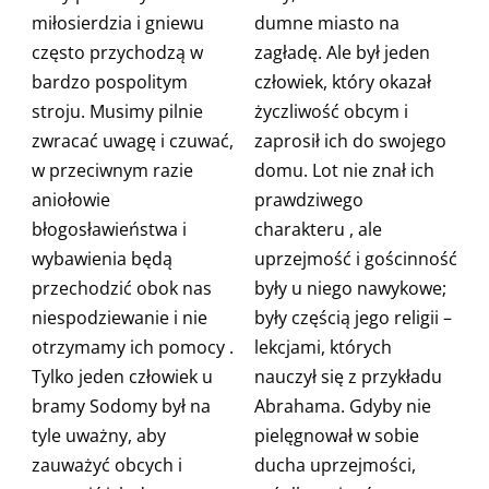
miłosierdzia i gniewu
dumne miasto na
często przychodzą w
zagładę.
Ale był jeden
bardzo pospolitym
człowiek, który okazał
stroju. Musimy pilnie
życzliwość obcym i
zwracać uwagę i czuwać,
zaprosił ich do swojego
w przeciwnym razie
domu. Lot nie znał ich
aniołowie
prawdziwego
błogosławieństwa i
charakteru
, ale
wybawienia będą
uprzejmość i gościnność
przechodzić obok nas
były u niego nawykowe;
niespodziewanie i nie
były częścią jego religii –
otrzymamy ich pomocy
.
lekcjami, których
Tylko jeden człowiek u
nauczył się z przykładu
bramy Sodomy był na
Abrahama. Gdyby nie
tyle uważny, aby
pielęgnował w sobie
zauważyć obcych i
ducha uprzejmości,