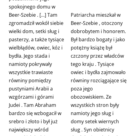
spokojnego
domu w
Beer-Szebie .
[…] Tam
Patriarcha
mieszkał w
zgromadził
wokół siebie
Beer-Szebie
, otoczony
wielki dom, setki sług i
dobrobytem i honorem.
pasterzy, a także tysiące
Był bardzo bogaty i jako
wielbłądów, owiec, kóz i
potężny książę był
bydła. Jego stada i
czczony przez władców
namioty pokrywały
tego kraju
.
Tysiące
wszystkie trawiaste
owiec i bydła zajmowało
równiny pomiędzy
równiny rozciągające się
pustyniami Arabii a
poza jego
wzgórzami i górami
obozowiskiem. Ze
Judei
. Tam
Abraham
wszystkich stron były
bardzo się wzbogacił w
namioty jego sług i
srebro i złoto i był już
domy setek wiernych
największy wśród
sług
. Syn
obietnicy