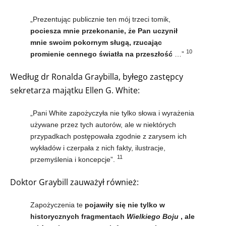
„Prezentując publicznie ten mój trzeci tomik,
pociesza mnie przekonanie, że Pan uczynił
mnie swoim pokornym sługą, rzucając
10
promienie cennego światła na przeszłość
…”
Według dr Ronalda Graybilla, byłego zastępcy
sekretarza majątku Ellen G. White:
„Pani White zapożyczyła nie tylko słowa i wyrażenia
używane przez tych autorów, ale w niektórych
przypadkach postępowała zgodnie z zarysem ich
wykładów i czerpała z nich fakty, ilustracje,
11
przemyślenia i koncepcje”.
Doktor Graybill zauważył również:
Zapożyczenia te
pojawiły się nie tylko w
historycznych fragmentach
Wielkiego Boju
, ale