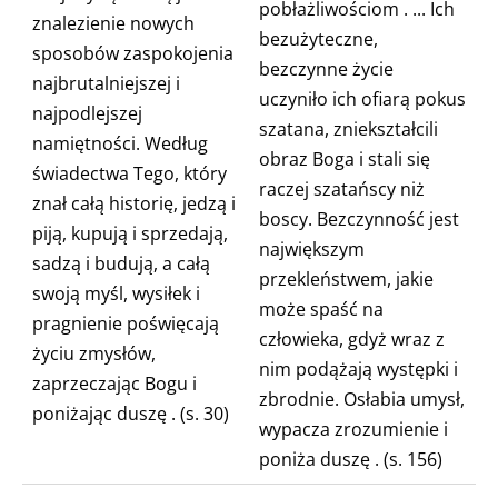
pobłażliwościom
. ... Ich
znalezienie nowych
bezużyteczne,
sposobów zaspokojenia
bezczynne życie
najbrutalniejszej i
uczyniło ich ofiarą pokus
najpodlejszej
szatana, zniekształcili
namiętności. Według
obraz Boga i stali się
świadectwa Tego, który
raczej szatańscy niż
znał całą historię, jedzą i
boscy. Bezczynność jest
piją, kupują i sprzedają,
największym
sadzą i budują, a całą
przekleństwem, jakie
swoją myśl, wysiłek i
może spaść na
pragnienie poświęcają
człowieka, gdyż wraz z
życiu zmysłów,
nim podążają występki i
zaprzeczając Bogu i
zbrodnie. Osłabia umysł,
poniżając duszę
. (s. 30)
wypacza zrozumienie i
poniża duszę
. (s. 156)