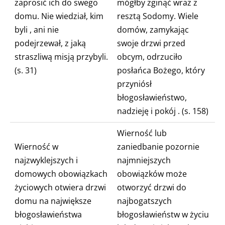
zaprosić ich do swego
mógłby zginąć wraz z
domu. Nie wiedział, kim
resztą Sodomy. Wiele
byli
, ani nie
domów, zamykając
podejrzewał, z jaką
swoje drzwi przed
straszliwą misją przybyli.
obcym,
odrzuciło
(s. 31)
posłańca Bożego, który
przyniósł
błogosławieństwo,
nadzieję i pokój
. (s. 158)
Wierność
lub
Wierność w
zaniedbanie
pozornie
najzwyklejszych i
najmniejszych
domowych obowiązkach
obowiązków może
życiowych otwiera drzwi
otworzyć drzwi do
domu na największe
najbogatszych
błogosławieństwa
błogosławieństw w życiu