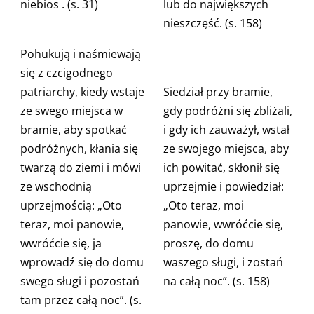
niebios
. (s. 31)
lub do największych
nieszczęść. (s. 158)
Pohukują i naśmiewają
się z czcigodnego
patriarchy, kiedy
wstaje
Siedział przy bramie,
ze swego miejsca w
gdy podróżni się zbliżali,
bramie, aby spotkać
i gdy ich zauważył,
wstał
podróżnych, kłania się
ze swojego miejsca, aby
twarzą do ziemi i mówi
ich powitać, skłonił się
ze wschodnią
uprzejmie i powiedział:
uprzejmością: „Oto
„Oto teraz, moi
teraz, moi panowie,
panowie, wwróćcie się,
wwróćcie się, ja
proszę, do domu
wprowadź się do domu
waszego sługi, i zostań
swego sługi i pozostań
na całą noc”.
(s. 158)
tam przez całą noc”.
(s.