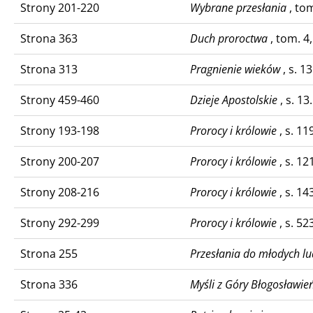
Strony 201-220
Wybrane przesłania
, tom
Strona 363
Duch proroctwa
, tom. 4,
Strona 313
Pragnienie wieków
, s. 13
Strony 459-460
Dzieje Apostolskie
, s. 13
Strony 193-198
Prorocy i królowie
, s. 11
Strony 200-207
Prorocy i królowie
, s. 12
Strony 208-216
Prorocy i królowie
, s. 14
Strony 292-299
Prorocy i królowie
, s. 52
Strona 255
Przesłania do młodych lu
Strona 336
Myśli z Góry Błogosławie