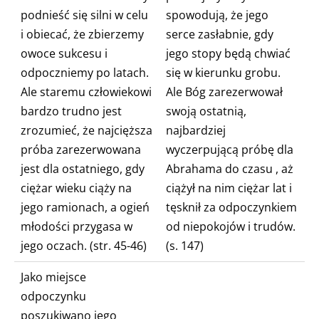
podnieść się silni w celu
spowodują, że jego
i obiecać, że zbierzemy
serce zasłabnie, gdy
owoce sukcesu i
jego stopy będą chwiać
odpoczniemy po latach.
się w kierunku grobu.
Ale staremu człowiekowi
Ale
Bóg zarezerwował
bardzo trudno jest
swoją ostatnią,
zrozumieć, że
najcięższa
najbardziej
próba zarezerwowana
wyczerpującą próbę dla
jest dla ostatniego, gdy
Abrahama do czasu
, aż
ciężar wieku ciąży na
ciążył na nim ciężar lat i
jego ramionach,
a ogień
tęsknił za odpoczynkiem
młodości przygasa w
od niepokojów i trudów.
jego oczach. (str. 45-46)
(s. 147)
Jako miejsce
odpoczynku
poszukiwano jego