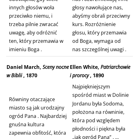
innych głosów
woła
głosy nawołujące nas,
przeciwko niemu, i
abyśmy obrali przeciwny
trzeba pilnie zwracać
kurs.
Rozróżnienie
uwagę, aby odróżnić
głosu, który przemawia
ten, który przemawia w
od Boga, wymaga od
imieniu Boga
.
nas szczególnej uwagi
.
Daniel March,
Sceny nocne
Ellen White,
Patriarchowie
w Biblii
, 1870
i prorocy
, 1890
Najpiękniejszym
spośród miast w
Dolinie
Równiny otaczające
Jordanu była Sodoma,
miasto są
jak urodzajny
położona na równinie,
ogród Pana
. Najbardziej
która
pod względem
gnuśna kultura
płodności i piękna była
zapewnia obfitość, która
„jak ogród Pana”
. ...