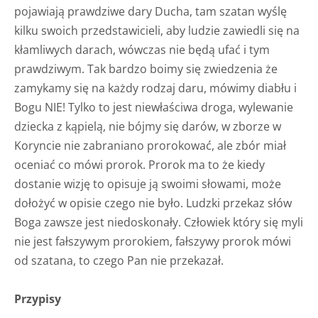
pojawiają prawdziwe dary Ducha, tam szatan wyślę
kilku swoich przedstawicieli, aby ludzie zawiedli się na
kłamliwych darach, wówczas nie będą ufać i tym
prawdziwym. Tak bardzo boimy się zwiedzenia że
zamykamy się na każdy rodzaj daru, mówimy diabłu i
Bogu NIE! Tylko to jest niewłaściwa droga, wylewanie
dziecka z kąpielą, nie bójmy się darów, w zborze w
Koryncie nie zabraniano prorokować, ale zbór miał
oceniać co mówi prorok. Prorok ma to że kiedy
dostanie wizję to opisuje ją swoimi słowami, może
dołożyć w opisie czego nie było. Ludzki przekaz słów
Boga zawsze jest niedoskonały. Człowiek który się myli
nie jest fałszywym prorokiem, fałszywy prorok mówi
od szatana, to czego Pan nie przekazał.
Przypisy