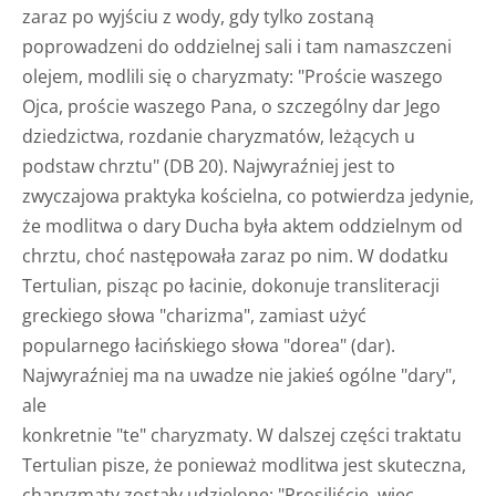
zaraz po wyjściu z wody, gdy tylko zostaną
poprowadzeni do oddzielnej sali i tam namaszczeni
olejem, modlili się o charyzmaty: "Proście waszego
Ojca, proście waszego Pana, o szczególny dar Jego
dziedzictwa, rozdanie charyzmatów, leżących u
podstaw chrztu" (DB 20). Najwyraźniej jest to
zwyczajowa praktyka kościelna, co potwierdza jedynie,
że modlitwa o dary Ducha była aktem oddzielnym od
chrztu, choć następowała zaraz po nim. W dodatku
Tertulian, pisząc po łacinie, dokonuje transliteracji
greckiego słowa "charizma", zamiast użyć
popularnego łacińskiego słowa "dorea" (dar).
Najwyraźniej ma na uwadze nie jakieś ogólne "dary",
ale
konkretnie "te" charyzmaty. W dalszej części traktatu
Tertulian pisze, że ponieważ modlitwa jest skuteczna,
charyzmaty zostały udzielone: "Prosiliście, więc