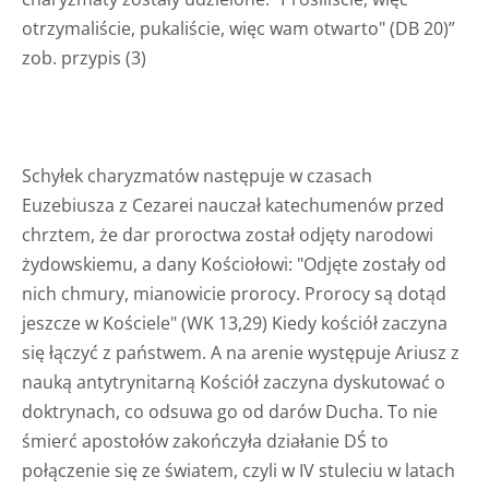
otrzymaliście, pukaliście, więc wam otwarto" (DB 20)”
zob. przypis (3)
Schyłek charyzmatów następuje w czasach
Euzebiusza z Cezarei nauczał katechumenów przed
chrztem, że dar proroctwa został odjęty narodowi
żydowskiemu, a dany Kościołowi: "Odjęte zostały od
nich chmury, mianowicie prorocy. Prorocy są dotąd
jeszcze w Kościele" (WK 13,29) Kiedy kościół zaczyna
się łączyć z państwem. A na arenie występuje Ariusz z
nauką antytrynitarną Kościół zaczyna dyskutować o
doktrynach, co odsuwa go od darów Ducha. To nie
śmierć apostołów zakończyła działanie DŚ to
połączenie się ze światem, czyli w IV stuleciu w latach