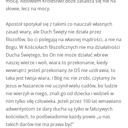
mocą. Albowiem Królestwo Boże zasadza się nie na
słowie, lecz na mocy.
Apostoł spotykał się z takimi co nauczali własnych
zasad wiary, ale Duch Święty nie działa przez
filozofów, bo ci polegają na własnej mądrości, a nie na
Bogu. W Kościołach filozoficznych nie ma działalności
Ducha Świętego, bo On nie może działać wbrew
naszej wierze i woli, wiara to przekonanie, kiedy
wewnątrz jesteś przekonany że DŚ nie uzdrawia, to
taka jest twoja wiara, i Bóg nic nie zrobi, czytamy że
Jezus w Nazarecie nie uczynił wielu cudów, bo ludzie
nie wierzyli w niego, znali go od dziecka i widzieli w
nim tylko siłę człowieka. Jeżeli przez 100 lat wmawiano
adwentystom że dary ducha są tylko w fałszywych
kościołach, to podświadomie każdy powie „u nas
takich darów nie ma prawa być”