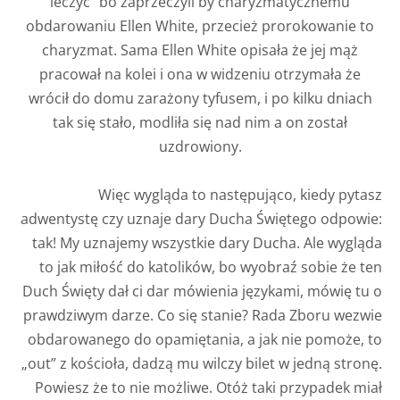
leczyć” bo zaprzeczyli by charyzmatycznemu
obdarowaniu Ellen White, przecież prorokowanie to
charyzmat. Sama Ellen White opisała że jej mąż
pracował na kolei i ona w widzeniu otrzymała że
wrócił do domu zarażony tyfusem, i po kilku dniach
tak się stało, modliła się nad nim a on został
uzdrowiony.
Więc wygląda to następująco, kiedy pytasz
adwentystę czy uznaje dary Ducha Świętego odpowie:
tak! My uznajemy wszystkie dary Ducha. Ale wygląda
to jak miłość do katolików, bo wyobraź sobie że ten
Duch Święty dał ci dar mówienia językami, mówię tu o
prawdziwym darze. Co się stanie? Rada Zboru wezwie
obdarowanego do opamiętania, a jak nie pomoże, to
„out” z kościoła, dadzą mu wilczy bilet w jedną stronę.
Powiesz że to nie możliwe. Otóż taki przypadek miał