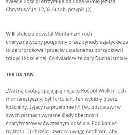
świecie Kościół otrzymuje od Boga w imię Jezusa
Chrystusa" (AH 2,32,4) zob. przypis (2)
W III stuleciu powstał Montanizm ruch
charyzmatyczny potępiony przez synody azjatyckie za
to że prorokowali przeciw ustalonemu porządkowi i
tradycji kościelnej. Co świadczy że dary Ducha istniały
TERTUL1AN
„Ważną osobą, spajającą niejako Kościół Wielki i ruch
montanistyczny, był Tcrtulian. Ten wybitny pisarz
kościelny, żyjący na przełomie II/III w., pozostawił w
swych pismach wyraźne ślady obecności
charyzmatów w ówczesnym Kościele. Pod koniec
traktatu "O chrzcie", zwraca uwagę neofitom, aby