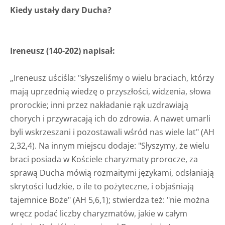
Kiedy ustały dary Ducha?
Ireneusz (140-202) napisał:
„Ireneusz uściśla: "słyszeliśmy o wielu braciach, którzy
mają uprzednią wiedzę o przyszłości, widzenia, słowa
prorockie; inni przez nakładanie rąk uzdrawiają
chorych i przywracają ich do zdrowia. A nawet umarli
byli wskrzeszani i pozostawali wśród nas wiele lat" (AH
2,32,4). Na innym miejscu dodaje: "Słyszymy, że wielu
braci posiada w Kościele charyzmaty prorocze, za
sprawą Ducha mówią rozmaitymi językami, odsłaniają
skrytości ludzkie, o ile to pożyteczne, i objaśniają
tajemnice Boże" (AH 5,6,1); stwierdza też: "nie można
wręcz podać liczby charyzmatów, jakie w całym