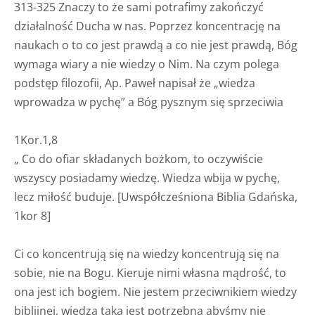
313-325 Znaczy to że sami potrafimy zakończyć
działalność Ducha w nas. Poprzez koncentrację na
naukach o to co jest prawdą a co nie jest prawdą, Bóg
wymaga wiary a nie wiedzy o Nim. Na czym polega
podstęp filozofii, Ap. Paweł napisał że „wiedza
wprowadza w pychę” a Bóg pysznym się sprzeciwia
1Kor.1,8
„ Co do ofiar składanych bożkom, to oczywiście
wszyscy posiadamy wiedzę. Wiedza wbija w pychę,
lecz miłość buduje. [Uwspółcześniona Biblia Gdańska,
1kor 8]
Ci co koncentrują się na wiedzy koncentrują się na
sobie, nie na Bogu. Kieruje nimi własna mądrość, to
ona jest ich bogiem. Nie jestem przeciwnikiem wiedzy
biblijnej, wiedza taka jest potrzebna abyśmy nie