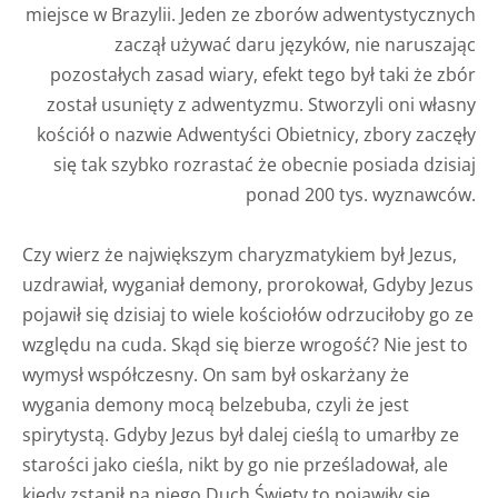
miejsce w Brazylii. Jeden ze zborów adwentystycznych
zaczął używać daru języków, nie naruszając
pozostałych zasad wiary, efekt tego był taki że zbór
został usunięty z adwentyzmu. Stworzyli oni własny
kościół o nazwie Adwentyści Obietnicy, zbory zaczęły
się tak szybko rozrastać że obecnie posiada dzisiaj
ponad 200 tys. wyznawców.
Czy wierz że największym charyzmatykiem był Jezus,
uzdrawiał, wyganiał demony, prorokował, Gdyby Jezus
pojawił się dzisiaj to wiele kościołów odrzuciłoby go ze
względu na cuda. Skąd się bierze wrogość? Nie jest to
wymysł współczesny. On sam był oskarżany że
wygania demony mocą belzebuba, czyli że jest
spirytystą. Gdyby Jezus był dalej cieślą to umarłby ze
starości jako cieśla, nikt by go nie prześladował, ale
kiedy zstąpił na niego Duch Święty to pojawiły się