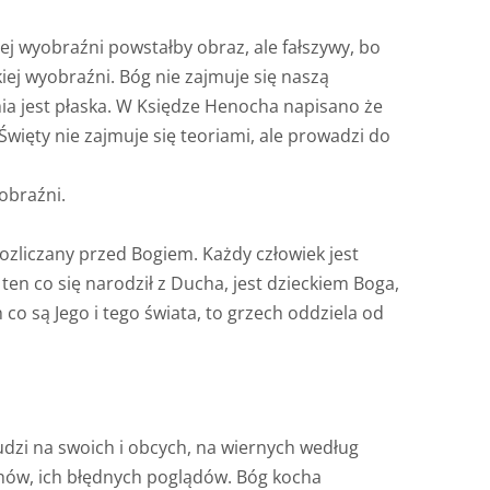
j wyobraźni powstałby obraz, ale fałszywy, bo
kiej wyobraźni. Bóg nie zajmuje się naszą
mia jest płaska. W Księdze Henocha napisano że
Święty nie zajmuje się teoriami, ale prowadzi do
obraźni.
rozliczany przed Bogiem. Każdy człowiek jest
en co się narodził z Ducha, jest dzieckiem Boga,
h co są Jego i tego świata, to grzech oddziela od
udzi na swoich i obcych, na wiernych według
echów, ich błędnych poglądów. Bóg kocha