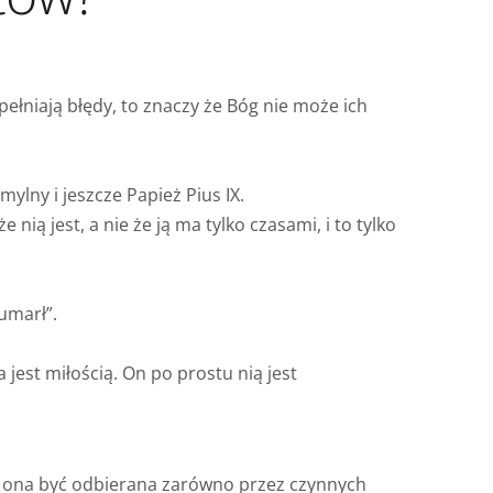
pełniają błędy, to znaczy że Bóg nie może ich
mylny i jeszcze Papież Pius IX.
nią jest, a nie że ją ma tylko czasami, i to tylko
umarł”.
a jest miłością. On po prostu nią jest
że ona być odbierana zarówno przez czynnych