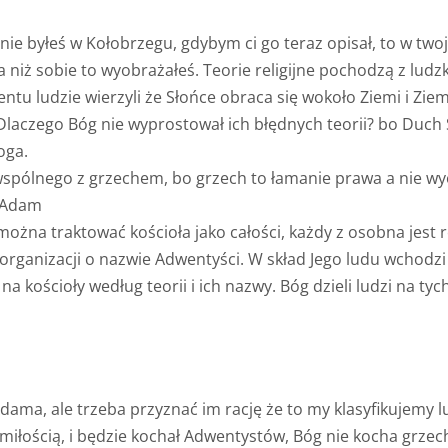
 byłeś w Kołobrzegu, gdybym ci go teraz opisał, to w twoje
a niż sobie to wyobrażałeś. Teorie religijne pochodzą z ludz
tu ludzie wierzyli że Słońce obraca się wokoło Ziemi i Zie
. Dlaczego Bóg nie wyprostował ich błędnych teorii? bo Duch 
oga.
 wspólnego z grzechem, bo grzech to łamanie prawa a nie wy
ł Adam
 można traktować kościoła jako całości, każdy z osobna jest 
anizacji o nazwie Adwentyści. W skład Jego ludu wchodzi t
na kościoły według teorii i ich nazwy. Bóg dzieli ludzi na tyc
dama, ale trzeba przyznać im rację że to my klasyfikujemy l
ie miłością, i będzie kochał Adwentystów, Bóg nie kocha grz