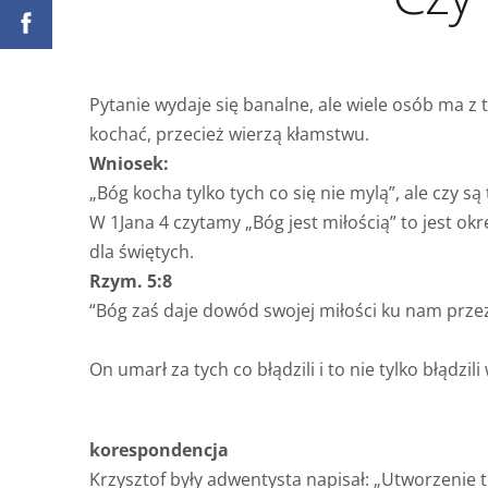
Pytanie wydaje się banalne, ale wiele osób ma z 
kochać, przecież wierzą kłamstwu.
Wniosek:
„Bóg kocha tylko tych co się nie mylą”, ale czy są
W 1Jana 4 czytamy „Bóg jest miłością” to jest okre
dla świętych.
Rzym. 5:8
“Bóg zaś daje dowód swojej miłości ku nam przez 
On umarł za tych co błądzili i to nie tylko błądzi
korespondencja
Krzysztof były adwentysta napisał: „Utworzenie