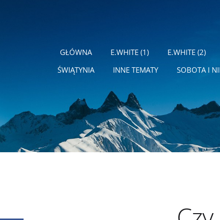
GŁÓWNA
E.WHITE (1)
E.WHITE (2)
ŚWIĄTYNIA
INNE TEMATY
SOBOTA I NI
Czy