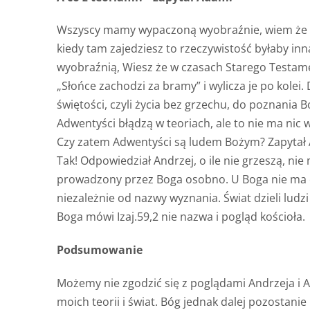
Wszyscy mamy wypaczoną wyobraźnie, wiem że nie
kiedy tam zajedziesz to rzeczywistość byłaby inn
wyobraźnią, Wiesz że w czasach Starego Testamen
„Słońce zachodzi za bramy” i wylicza je po kolei
świętości, czyli życia bez grzechu, do poznania B
Adwentyści błądzą w teoriach, ale to nie ma nic
Czy zatem Adwentyści są ludem Bożym? Zapyta
Tak! Odpowiedział Andrzej, o ile nie grzeszą, nie
prowadzony przez Boga osobno. U Boga nie ma org
niezależnie od nazwy wyznania. Świat dzieli ludzi 
Boga mówi Izaj.59,2 nie nazwa i pogląd kościoła.
Podsumowanie
Możemy nie zgodzić się z poglądami Andrzeja i A
moich teorii i świat. Bóg jednak dalej pozostan