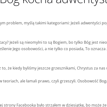
tym problem, myślą takimi kategoriami: Jeżeli adwentyści po
 tacy? Jeżeli są nieomylni to są Bogiem, bo tylko Bóg jest nieo
ślenie Jego osobowości, a nie tylko co posiada, To oznacza że 
to, że kiedy byliśmy jeszcze grzesznikami, Chrystus za nas 
li w teoriach, ale łamali prawo, czyli grzeszyli. Osobowość Bog
 tej strony Facebooka było strzałem w dziesiątkę, bo może 