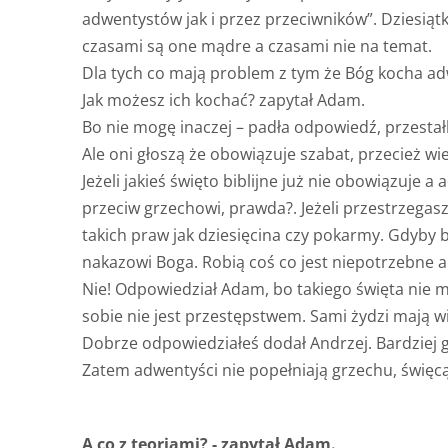
adwentystów jak i przez przeciwników”. Dziesią
czasami są one mądre a czasami nie na temat.
Dla tych co mają problem z tym że Bóg kocha
Jak możesz ich kochać? zapytał Adam.
Bo nie mogę inaczej – padła odpowiedź, przest
Ale oni głoszą że obowiązuje szabat, przecież wie
Jeżeli jakieś święto biblijne już nie obowiązuje 
przeciw grzechowi, prawda?. Jeżeli przestrzegasz
takich praw jak dziesięcina czy pokarmy. Gdyby
nakazowi Boga. Robią coś co jest niepotrzebne al
Nie! Odpowiedział Adam, bo takiego święta nie ma
sobie nie jest przestępstwem. Sami żydzi mają wi
Dobrze odpowiedziałeś dodał Andrzej. Bardziej 
Zatem adwentyści nie popełniają grzechu, święcą
A co z teoriami? - zapytał Adam.