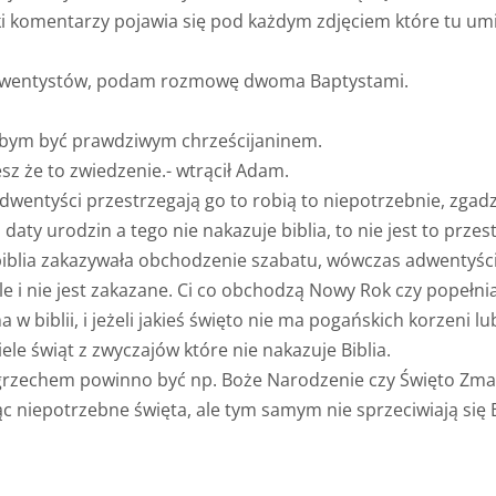
tki komentarzy pojawia się pod każdym zdjęciem które tu um
 adwentystów, podam rozmowę dwoma Baptystami.
ałbym być prawdziwym chrześcijaninem.
sz że to zwiedzenie.- wtrącił Adam.
a adwentyści przestrzegają go to robią to niepotrzebnie, zgad
 daty urodzin a tego nie nakazuje biblia, to nie jest to prz
 biblia zakazywała obchodzenie szabatu, wówczas adwentyści
e i nie jest zakazane. Ci co obchodzą Nowy Rok czy popełni
 w biblii, i jeżeli jakieś święto nie ma pogańskich korzeni
ele świąt z zwyczajów które nie nakazuje Biblia.
grzechem powinno być np. Boże Narodzenie czy Święto Zmar
c niepotrzebne święta, ale tym samym nie sprzeciwiają się 