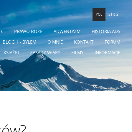
POL
STR..2
ÓŁ
PRAWO BOŻE
ADWENTYZM
HISTORIA ADS
BLOG 1 - BYŁEM
O MNIE
KONTAKT
FORUM
KSIĄŻKI
ZASADY WIARY
FILMY
INFORMACJE
tów?