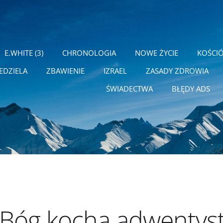
E.WHITE (3)
CHRONOLOGIA
NOWE ŻYCIE
KOŚCI
EDZIELA
ZBAWIENIE
IZRAEL
ZASADY ZDROWIA
ŚWIADECTWA
BŁĘDY ADS
 Bóg kocha adwentys