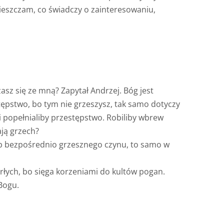
ieszczam, co świadczy o zainteresowaniu,
zasz się ze mną? Zapytał Andrzej. Bóg jest
estępstwo, bo tym nie grzeszysz, tak samo dotyczy
 popełnialiby przestępstwo. Robiliby wbrew
ają grzech?
 lub bezpośrednio grzesznego czynu, to samo w
łych, bo sięga korzeniami do kultów pogan.
Bogu.