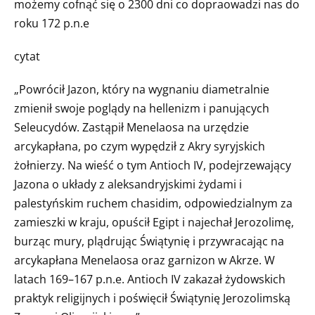
możemy cofnąć się o 2300 dni co dopraowadzi nas do
roku 172 p.n.e
cytat
„Powrócił Jazon, który na wygnaniu diametralnie
zmienił swoje poglądy na hellenizm i panujących
Seleucydów. Zastąpił Menelaosa na urzędzie
arcykapłana, po czym wypędził z Akry syryjskich
żołnierzy. Na wieść o tym Antioch IV, podejrzewający
Jazona o układy z aleksandryjskimi żydami i
palestyńskim ruchem chasidim, odpowiedzialnym za
zamieszki w kraju, opuścił Egipt i najechał Jerozolimę,
burząc mury, plądrując Świątynię i przywracając na
arcykapłana Menelaosa oraz garnizon w Akrze. W
latach 169–167 p.n.e. Antioch IV zakazał żydowskich
praktyk religijnych i poświęcił Świątynię Jerozolimską