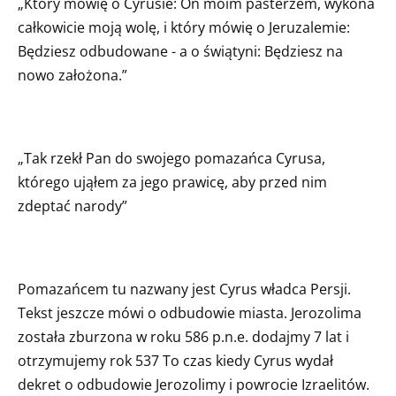
„Który mówię o Cyrusie: On moim pasterzem, wykona
całkowicie moją wolę, i który mówię o Jeruzalemie:
Będziesz odbudowane - a o świątyni: Będziesz na
nowo założona.”
„Tak rzekł Pan do swojego pomazańca Cyrusa,
którego ująłem za jego prawicę, aby przed nim
zdeptać narody”
Pomazańcem tu nazwany jest Cyrus władca Persji.
Tekst jeszcze mówi o odbudowie miasta. Jerozolima
została zburzona w roku 586 p.n.e. dodajmy 7 lat i
otrzymujemy rok 537 To czas kiedy Cyrus wydał
dekret o odbudowie Jerozolimy i powrocie Izraelitów.