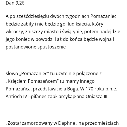
Dan.9,26
A po sześćdziesięciu dwóch tygodniach Pomazaniec
będzie zabity i nie będzie go; lud księcia, który
wkroczy, zniszczy miasto i świątynię, potem nadejdzie
jego koniec w powodzi i aż do końca będzie wojna i
postanowione spustoszenie
słowo „Pomazaniec” tu użyte nie połączone z
„Księciem Pomazańcem” tu mamy innego
Pomazańca, przedstawiciela Boga. W 170 roku p.n.e.
Antioch IV Epifanes zabił arcykapłana Oniasza III
„Został zamordowany w
Daphne
, na przedmieściach