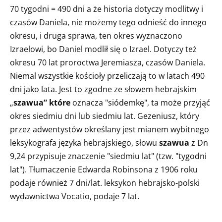
70 tygodni = 490 dni a że historia dotyczy modlitwy i
czasów Daniela, nie możemy tego odnieść do innego
okresu, i druga sprawa, ten okres wyznaczono
Izraelowi, bo Daniel modlił się o Izrael. Dotyczy też
okresu 70 lat proroctwa Jeremiasza, czasów Daniela.
Niemal wszystkie kościoły przeliczają to w latach 490
dni jako lata. Jest to zgodne ze słowem hebrajskim
„
szawua” które
oznacza "siódemkę", ta może przyjąć
okres siedmiu dni lub siedmiu lat. Gezeniusz, który
przez adwentystów określany jest mianem wybitnego
leksykografa języka hebrajskiego, słowu
szawua
z Dn
9,24 przypisuje znaczenie "siedmiu lat" (tzw. "tygodni
lat"). Tłumaczenie Edwarda Robinsona z 1906 roku
podaje również 7 dni/lat. leksykon hebrajsko-polski
wydawnictwa Vocatio, podaje 7 lat.