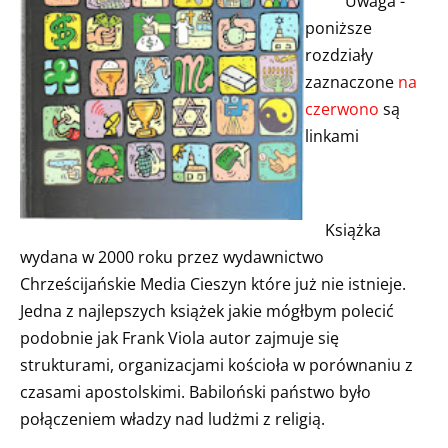
Uwaga -
poniższe
rozdziały
zaznaczone
na
czerwono
są
linkami
Książka
wydana w 2000 roku przez wydawnictwo
Chrześcijańskie Media Cieszyn które już nie istnieje.
Jedna z najlepszych książek jakie mógłbym polecić
podobnie jak Frank Viola autor zajmuje się
strukturami, organizacjami kościoła w porównaniu z
czasami apostolskimi. Babiloński państwo było
połączeniem władzy nad ludżmi z religią.