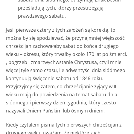
prześladują tych, którzy przestrzegają
prawdziwego sabatu.
Jeśli pierwsze cztery z tych założeń są korektą, to
można by się spodziewać, że przynajmniej większość
chrześcijan zachowałaby sabat do końca drugiego
wieku – okresu, który trwałby około 170 lat po śmierci.
, pogrzeb i zmartwychwstanie Chrystusa, czyli mniej
więcej tyle samo czasu, ile adwentyści dnia siódmego
kontynuują święcenie sabatu od 1846 roku.
Przyjrzyjmy się zatem, co chrześcijanie żyjący w II
wieku mają do powiedzenia na temat sabatu dnia
siódmego i pierwszy dzień tygodnia, który często
nazywali Dniem Pańskim lub ósmym dniem.
Kiedy czytałem pisma tych pierwszych chrześcijan z
drugiego wieku, uważam, że niektóre z ich