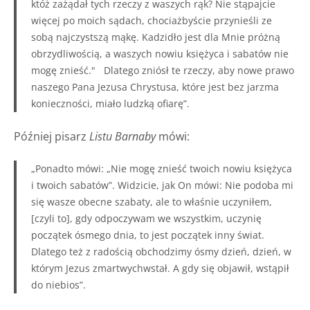
któż zażądał tych rzeczy z waszych rąk? Nie stąpajcie
więcej po moich sądach, chociażbyście przynieśli ze
sobą najczystszą mąkę. Kadzidło jest dla Mnie próżną
obrzydliwością, a waszych nowiu księżyca i sabatów nie
mogę znieść."
Dlatego zniósł te rzeczy, aby nowe prawo
naszego Pana Jezusa Chrystusa, które jest bez jarzma
konieczności, miało ludzką ofiarę”.
Później pisarz
Listu Barnaby
mówi:
„Ponadto mówi: „Nie mogę znieść twoich nowiu księżyca
i twoich sabatów”. Widzicie, jak On mówi: Nie podoba mi
się wasze obecne szabaty, ale to właśnie uczyniłem,
[czyli to], gdy odpoczywam we wszystkim, uczynię
początek ósmego dnia, to jest początek inny świat.
Dlatego też z radością obchodzimy ósmy dzień, dzień, w
którym Jezus zmartwychwstał. A gdy się objawił, wstąpił
do niebios”.