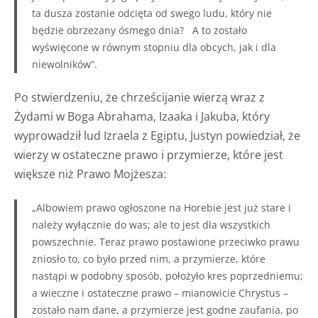
ta dusza zostanie odcięta od swego ludu, który nie
będzie obrzezany ósmego dnia?
A to zostało
wyświęcone w równym stopniu dla obcych, jak i dla
niewolników”.
Po stwierdzeniu, że chrześcijanie wierzą wraz z
Żydami w Boga Abrahama, Izaaka i Jakuba, który
wyprowadził lud Izraela z Egiptu, Justyn powiedział, że
wierzy w ostateczne prawo i przymierze, które jest
większe niż Prawo Mojżesza:
„Albowiem prawo ogłoszone na Horebie jest już stare i
należy wyłącznie do was; ale to jest dla wszystkich
powszechnie. Teraz prawo postawione przeciwko prawu
zniosło to, co było przed nim, a przymierze, które
nastąpi w podobny sposób, położyło kres poprzedniemu;
a wieczne i ostateczne prawo – mianowicie Chrystus –
zostało nam dane, a przymierze jest godne zaufania, po