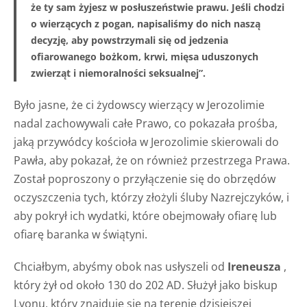
że ty sam żyjesz w posłuszeństwie prawu. Jeśli chodzi
o wierzących z pogan, napisaliśmy do nich naszą
decyzję, aby powstrzymali się od jedzenia
ofiarowanego bożkom, krwi, mięsa uduszonych
zwierząt i niemoralności seksualnej”.
Było jasne, że ci żydowscy wierzący w Jerozolimie
nadal zachowywali całe Prawo, co pokazała prośba,
jaką przywódcy kościoła w Jerozolimie skierowali do
Pawła, aby pokazał, że on również przestrzega Prawa.
Został poproszony o przyłączenie się do obrzędów
oczyszczenia tych, którzy złożyli śluby Nazrejczyków, i
aby pokrył ich wydatki, które obejmowały ofiarę lub
ofiarę baranka w świątyni.
Chciałbym, abyśmy obok nas usłyszeli od
Ireneusza
,
który żył od około 130 do 202 AD. Służył jako biskup
Lyonu, który znajduje się na terenie dzisiejszej