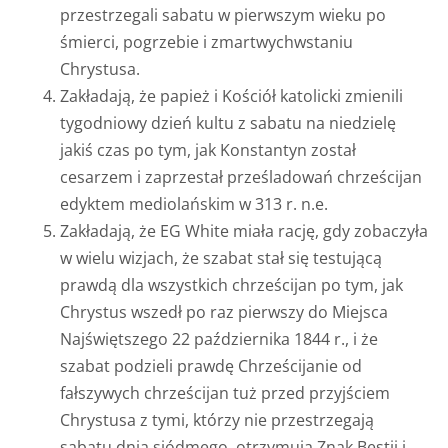
przestrzegali sabatu w pierwszym wieku po
śmierci, pogrzebie i zmartwychwstaniu
Chrystusa.
Zakładają, że papież i Kościół katolicki zmienili
tygodniowy dzień kultu z sabatu na niedzielę
jakiś czas po tym, jak Konstantyn został
cesarzem i zaprzestał prześladowań chrześcijan
edyktem mediolańskim w 313 r. n.e.
Zakładają, że EG White miała rację, gdy zobaczyła
w wielu wizjach, że szabat stał się testującą
prawdą dla wszystkich chrześcijan po tym, jak
Chrystus wszedł po raz pierwszy do Miejsca
Najświętszego 22 października 1844 r., i że
szabat podzieli prawdę Chrześcijanie od
fałszywych chrześcijan tuż przed przyjściem
Chrystusa z tymi, którzy nie przestrzegają
sabatu dnia siódmego, otrzymują Znak Bestii i