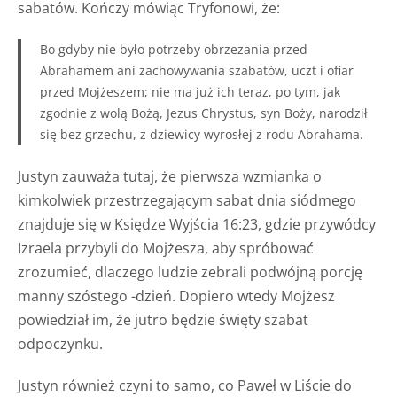
sabatów. Kończy mówiąc Tryfonowi, że:
Bo gdyby nie było potrzeby obrzezania przed
Abrahamem ani zachowywania szabatów, uczt i ofiar
przed Mojżeszem; nie ma już ich teraz, po tym, jak
zgodnie z wolą Bożą, Jezus Chrystus, syn Boży, narodził
się bez grzechu, z dziewicy wyrosłej z rodu Abrahama.
Justyn zauważa tutaj, że pierwsza wzmianka o
kimkolwiek przestrzegającym sabat dnia siódmego
znajduje się w Księdze Wyjścia 16:23, gdzie przywódcy
Izraela przybyli do Mojżesza, aby spróbować
zrozumieć, dlaczego ludzie zebrali podwójną porcję
manny szóstego -dzień. Dopiero wtedy Mojżesz
powiedział im, że jutro będzie święty szabat
odpoczynku.
Justyn również czyni to samo, co Paweł w Liście do