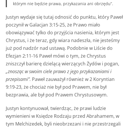
którym nie będzie prawa, przykazania ani obrzędu”.
Justyn wydaje się tutaj odnosić do punktu, który Paweł
poczynił w Galacjan 3:15-25, że Prawo miało
obowiązywać tylko do przyjścia nasienia, którym jest
Chrystus, i że teraz, gdy wiara nadeszła, nie jesteśmy
już pod nadzór nad ustawą. Podobnie w Liście do
Efezjan 2:11-16 Paweł mówi o tym, że Chrystus
zniszczył barierę dzielącą wierzących Żydów i pogan,
„znosząc w swoim ciele prawo z jego przykazaniami i
przepisami”.
Paweł zauważył również w 2 Koryntian
9:19-23, że chociaż nie był pod Prawem, nie był
bezprawia, ale był pod Prawem Chrystusowym.
Justyn kontynuował, twierdząc, że prawi ludzie
wymienieni w Księdze Rodzaju przed Abrahamem, w
tym Melchizedek, byli nieobrzezani i nie przestrzegali