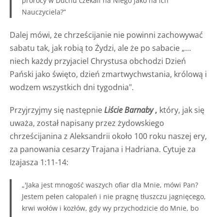
prorocy w Duchu czekali na Niego jako na ich
Nauczyciela?”
Dalej mówi, że chrześcijanie nie powinni zachowywać
sabatu tak, jak robią to Żydzi, ale że po sabacie „…
niech każdy przyjaciel Chrystusa obchodzi Dzień
Pański jako święto, dzień zmartwychwstania, królową i
wodzem wszystkich dni tygodnia".
Przyjrzyjmy się następnie
Liście Barnaby
,
który, jak się
uważa, został napisany przez żydowskiego
chrześcijanina z Aleksandrii około 100 roku naszej ery,
za panowania cesarzy Trajana i Hadriana. Cytuje za
Izajasza 1:11-14:
„'Jaka jest mnogość waszych ofiar dla Mnie, mówi Pan?
Jestem pełen całopaleń i nie pragnę tłuszczu jagnięcego,
krwi wołów i kozłów, gdy wy przychodzicie do Mnie, bo