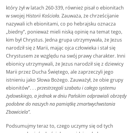
który żył w latach 260-339, również pisał o ebionitach
w swojej
Historii Kościoła.
Zauważa, że chrześcijanie
nazywali ich ebionitami, co po hebrajsku oznacza
„biedny”, ponieważ mieli niską opinię na temat tego,
kim był Chrystus. Jedna grupa utrzymywała, że Jezus
narodził się z Marii, mając ojca człowieka i stał się
Chrystusem ze względu na swój prawy charakter. Inni
ebionicy utrzymywali, że Jezus narodził się z dziewicy
Marii przez Ducha Świętego, ale zaprzeczyli jego
istnieniu jako Słowa Bożego. Zauważył, że obie grupy
ebionitów”. . .
przestrzegali szabatu i całego systemu
żydowskiego, a jednak w dniu Pańskim odprawiali obrzędy
podobne do naszych na pamiątkę zmartwychwstania
Zbawiciela”.
Podsumujmy teraz to, czego uczymy się od tych