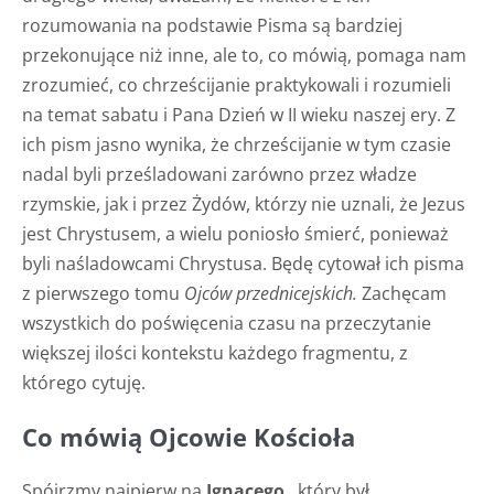
rozumowania na podstawie Pisma są bardziej
przekonujące niż inne, ale to, co mówią, pomaga nam
zrozumieć, co chrześcijanie praktykowali i rozumieli
na temat sabatu i Pana Dzień w II wieku naszej ery. Z
ich pism jasno wynika, że chrześcijanie w tym czasie
nadal byli prześladowani zarówno przez władze
rzymskie, jak i przez Żydów, którzy nie uznali, że Jezus
jest Chrystusem, a wielu poniosło śmierć, ponieważ
byli naśladowcami Chrystusa. Będę cytował ich pisma
z pierwszego tomu
Ojców przednicejskich.
Zachęcam
wszystkich do poświęcenia czasu na przeczytanie
większej ilości kontekstu każdego fragmentu, z
którego cytuję.
Co mówią Ojcowie Kościoła
Spójrzmy najpierw na
Ignacego
, który był