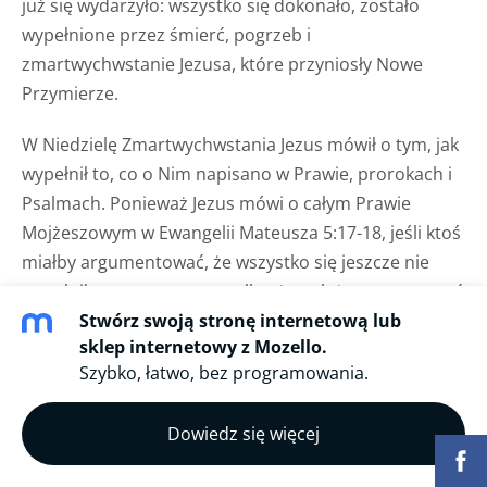
już się wydarzyło: wszystko się dokonało, zostało
wypełnione przez śmierć, pogrzeb i
zmartwychwstanie Jezusa, które przyniosły Nowe
Przymierze.
W Niedzielę Zmartwychwstania Jezus mówił o tym, jak
wypełnił to, co o Nim napisano w Prawie, prorokach i
Psalmach. Ponieważ Jezus mówi o całym Prawie
Mojżeszowym w Ewangelii Mateusza 5:17-18, jeśli ktoś
miałby argumentować, że wszystko się jeszcze nie
wypełniło, to argumentowałby, że należy przestrzegać
Stwórz swoją stronę internetową lub
całego Prawa Mojżeszowego, jak również Tryfon
sklep internetowy z Mozello.
namawiał Justyna, aby to uczynił, co obejmowałoby
Szybko, łatwo, bez programowania.
obrzezanie i składanie w ofierze baranka na ofiarę za
grzech w świątyni, jak również w sabat.
Dowiedz się więcej
3. Adwentyści dnia siódmego zakładają, że