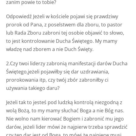
zanim powie to tobie?
Odpowiedź Jeżeli w kościele pojawi się prawdziwy
prorok od Pana, z poselstwem dla zboru, to pastor
lub Rada Zboru zabroni tej osobie objawić to słowo,
to jest kontrolowanie Ducha Świętego. My mamy
władzę nad zborem a nie Duch Święty.
2.Czy twoi liderzy zabronią manifestacji darów Ducha
Świętego,jeżeli pojawiłby się dar uzdrawiania,
prorokowania itp, czy twój zbór zabroniłby ci
używania takiego daru?
Jeżeli tak to jesteś pod ludzką kontrolą niezgodną z
wolą Bożą, to my mamy słuchać Boga a nie Bóg nas.
Nie wolno nam kierować Bogiem i zabronić mu jego
darów, jeżeli lider mówi że najpierw trzeba sprawdzić
czy ten dar jest od Boga, to mówi że najpierw musi