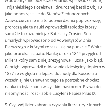
w adwentyzmie pozostało Andrius wprowadził teorię
Trójanielskiego Poselstwa i dwurożnej bestii z Obj.13
jako odnoszące się do Stanów Zjednoczonych –
Zauważcie że nie ma to potwierdzenia poprzez wizję
proroczą ale te nauki wprowadzili teolodzy którzy
sami źle to rozumieli jak Bates czy Crosier. Sen
umarłych wprowadzono od Adwentystów Dnia
Pierwszego z którymi rozeszli się na punkcie E.White
jako proroka i sabatu. Naukę o roku 1844 przyjęli od
Millera który sam z niej zrezygnował i uznał jako błąd.
Canright wprowadził oddawanie dziesięciny dopiero w
1877 ze względu na lepsze dochody dla Kościoła a
wcześniej nie uznawano tego za potrzebne chociaż
nauka ta była znana wszystkim pastorom. Prawo do
nieomylności rościł sobie Lucyfer i Papież Piłus IX.
5. Czy twój lider zabrania czytania literatury z innych