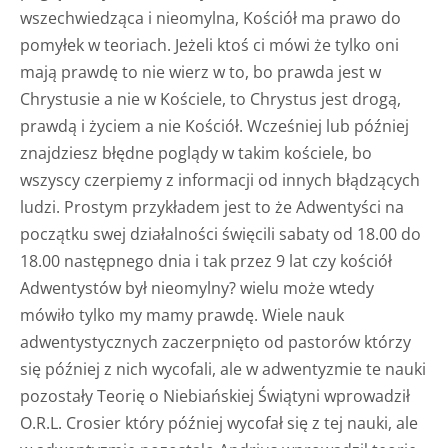
wszechwiedząca i nieomylna, Kościół ma prawo do
pomyłek w teoriach. Jeżeli ktoś ci mówi że tylko oni
mają prawdę to nie wierz w to, bo prawda jest w
Chrystusie a nie w Kościele, to Chrystus jest drogą,
prawdą i życiem a nie Kościół. Wcześniej lub później
znajdziesz błędne poglądy w takim kościele, bo
wszyscy czerpiemy z informacji od innych błądzących
ludzi. Prostym przykładem jest to że Adwentyści na
początku swej działalności święcili sabaty od 18.00 do
18.00 następnego dnia i tak przez 9 lat czy kościół
Adwentystów był nieomylny? wielu może wtedy
mówiło tylko my mamy prawdę. Wiele nauk
adwentystycznych zaczerpnięto od pastorów którzy
się później z nich wycofali, ale w adwentyzmie te nauki
pozostały Teorię o Niebiańskiej Świątyni wprowadził
O.R.L. Crosier który później wycofał się z tej nauki, ale