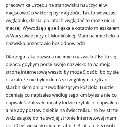
pracownika Urzędu na stanowisku nauczyciel w
miejscowości w której był mój zbór. Tak to wówczas
wyglądało, dzisiaj po latach wyglądać to może nieco
inaczej. Wywodzę się ze śląska a ostatnio mieszkałem
w Warszawie przy ul. Modlińskiej. Mam na imię Felix a
nazwisko pozostawię bez odpowiedzi.
Dlaczego taka nazwa a nie imię i nazwisko? Bo to się
opłaca, gdybym podał swoje nazwisko to na moją
stronę internetową weszło by może 5 osób, bo by się
okazało że nie byłem kimś szczególnym, czyli ani
skarbnikiem ani przewodniczącym kościoła. Ludzie
oceniają co napisałeś według tego kim byłeś a nie co
napisałeś. Zależało mi aby ludzie czytali co napisałem
a nie aby postawić siebie na świeczniku. I to był strzał
w dziesiątkę bo na swojej stronie Internetowej mam
ok. 70 tyś wejść w ciągu ostatnich 3 lat, a nie 5 osób,