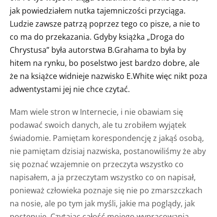
jak powiedziałem nutka tajemniczości przyciąga.
Ludzie zawsze patrzą poprzez tego co pisze, a nie to
co ma do przekazania. Gdyby książka „Droga do
Chrystusa” była autorstwa B.Grahama to była by
hitem na rynku, bo poselstwo jest bardzo dobre, ale
że na książce widnieje nazwisko E.White więc nikt poza
adwentystami jej nie chce czytać.
Mam wiele stron w Internecie, i nie obawiam się
podawać swoich danych, ale tu zrobiłem wyjątek
świadomie. Pamiętam korespondencję z jakąś osobą,
nie pamiętam dzisiaj nazwiska, postanowiliśmy że aby
się poznać wzajemnie on przeczyta wszystko co
napisałem, a ja przeczytam wszystko co on napisał,
ponieważ człowieka poznaje się nie po zmarszczkach
na nosie, ale po tym jak myśli, jakie ma poglądy, jak
postępuje. Czytając całość mojego wypracowania