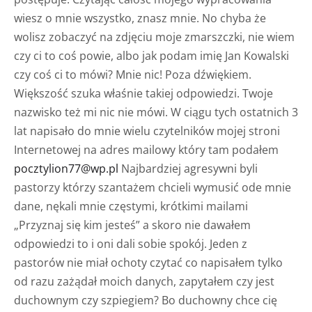
wiesz o mnie wszystko, znasz mnie. No chyba że
wolisz zobaczyć na zdjęciu moje zmarszczki, nie wiem
czy ci to coś powie, albo jak podam imię Jan Kowalski
czy coś ci to mówi? Mnie nic! Poza dźwiękiem.
Większość szuka właśnie takiej odpowiedzi. Twoje
nazwisko też mi nic nie mówi. W ciągu tych ostatnich 3
lat napisało do mnie wielu czytelników mojej stroni
Internetowej na adres mailowy który tam podałem
pocztylion77@wp.pl
Najbardziej agresywni byli
pastorzy którzy szantażem chcieli wymusić ode mnie
dane, nękali mnie częstymi, krótkimi mailami
„Przyznaj się kim jesteś” a skoro nie dawałem
odpowiedzi to i oni dali sobie spokój. Jeden z
pastorów nie miał ochoty czytać co napisałem tylko
od razu zażądał moich danych, zapytałem czy jest
duchownym czy szpiegiem? Bo duchowny chce cię