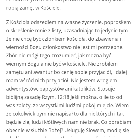
robią zamęt w Kościele.
Z Kościoła odszedłem na własne życzenie, poprosiłem
o skreślenie mnie z listy, uzasadniając to jedynie tym
że nie chcę być członkiem kościoła, do zbawienia i
wierności Bogu członkostwo nie jest mi potrzebne.
Zbór nie mógł tego zrozumieć, jak można być
wiernym Bogu a nie być w kościele. Nie zrobiłem
zamętu ani awantur bo cenię sobie przyjaciół, i dalej
mam wśród nich przyjaciół. Nie jestem wrogiem
adwentystów, baptystów ani katolików. Stosuje
biblijną zasadę
Rzym. 12:18 Jeśli można, o ile to od
was zależy, ze wszystkimi ludźmi pokój miejcie.
Wiem
że cokolwiek bym nie napisał to dla niektórych i tak
będzie źle, ludzi kłótliwych nam nie brak. Co porabiam
obecnie w służbie Bożej? Usługuję Słowem, modlę się