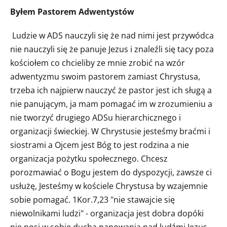
Byłem Pastorem Adwentystów
Ludzie w ADS nauczyli się że nad nimi jest przywódca
nie nauczyli się że panuje Jezus i znaleźli się tacy poza
kościołem co chcieliby ze mnie zrobić na wzór
adwentyzmu swoim pastorem zamiast Chrystusa,
trzeba ich najpierw nauczyć że pastor jest ich sługą a
nie panującym, ja mam pomagać im w zrozumieniu a
nie tworzyć drugiego ADSu hierarchicznego i
organizacji świeckiej. W Chrystusie jesteśmy braćmi i
siostrami a Ojcem jest Bóg to jest rodzina a nie
organizacja pożytku społecznego. Chcesz
porozmawiać o Bogu jestem do dyspozycji, zawsze ci
usłużę, Jesteśmy w kościele Chrystusa by wzajemnie
sobie pomagać. 1Kor.7,23 "nie stawajcie się
niewolnikami ludzi" - organizacja jest dobra dopóki