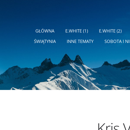
GŁÓWNA
E.WHITE (1)
E.WHITE (2)
ŚWIĄTYNIA
INNE TEMATY
SOBOTA I NI
Kris 