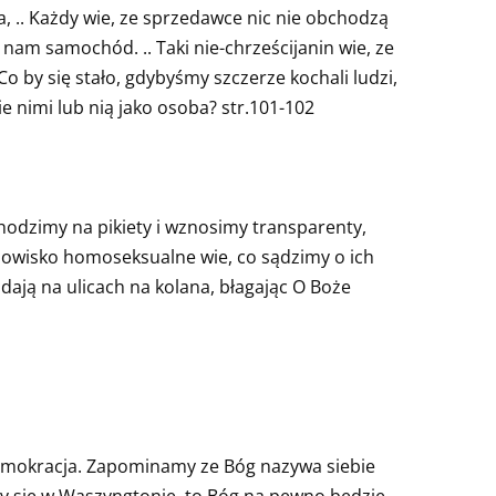
 .. Każdy wie, ze sprzedawce nic nie obchodzą
nam samochód. .. Taki nie-chrześcijanin wie, ze
Co by się stało, gdybyśmy szczerze kochali ludzi,
 nimi lub nią jako osoba? str.101-102
hodzimy na pikiety i wznosimy transparenty,
odowisko homoseksualne wie, co sądzimy o ich
adają na ulicach na kolana, błagając O Boże
 demokracja. Zapominamy ze Bóg nazywa siebie
ły się w Waszyngtonie, to Bóg na pewno będzie