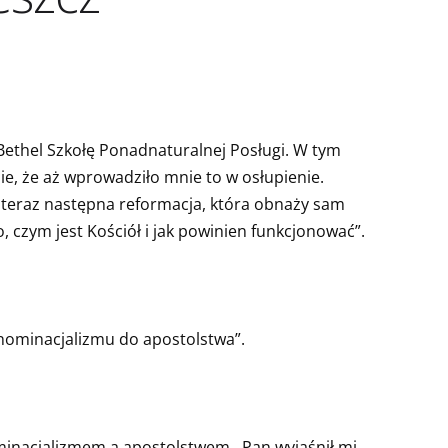
 Bethel Szkołę Ponadnaturalnej Posługi. W tym
e, że aż wprowadziło mnie to w osłupienie.
i teraz następna reformacja, która obnaży sam
, czym jest Kościół i jak powinien funkcjonować”.
enominacjalizmu do apostolstwa”.
inacjalizmem a apostolstwem . Pan wyjaśnił mi