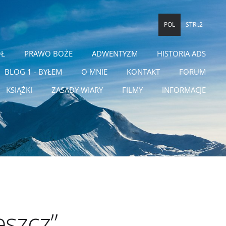
POL
STR..2
ÓŁ
PRAWO BOŻE
ADWENTYZM
HISTORIA ADS
BLOG 1 - BYŁEM
O MNIE
KONTAKT
FORUM
KSIĄŻKI
ZASADY WIARY
FILMY
INFORMACJE
eszcz”