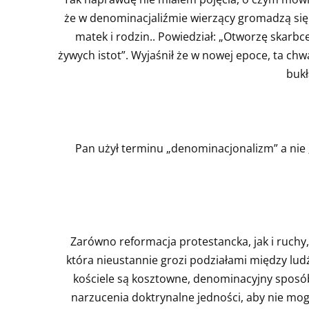
że w denominacjaliźmie wierzący gromadzą się w
matek i rodzin.. Powiedział: „Otworzę skarbce
żywych istot”. Wyjaśnił że w nowej epoce, ta chw
bukł
Pan użył terminu „denominacjonalizm” a nie 
Zarówno reformacja protestancka, jak i ruchy, 
która nieustannie grozi podziałami między ludź
kościele są kosztowne, denominacyjny sposób
narzucenia doktrynalne jedności, aby nie mo