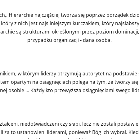
h,. Hierarchie najczęściej tworzą się poprzez porządek dzio
który z nich jest najsilniejszym kurczakiem, który najsłabsz
erarchie są strukturami określonymi przez poziom dominacji
przypadku organizacji - dana osoba.
ikiem, w którym liderzy otrzymują autorytet na podstawie 
etem opartym na osiągnięciach polega na tym, ze tworzy się
ej osobie ... Każdy kto przewyższa osiągnięciami swego lider
ztałceni, niedoświadczeni czy słabi, lecz nie zostali posta
li za to ustanowieni liderami, ponieważ Bóg ich wybrał. Kie