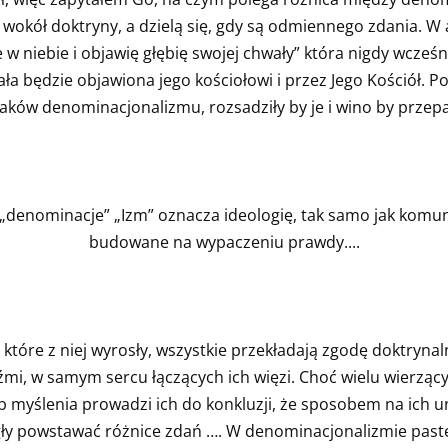
okół doktryny, a dzielą się, gdy są odmiennego zdania. W a
 w niebie i objawię głębię swojej chwały” która nigdy wcześn
ała będzie objawiona jego kościołowi i przez Jego Kościół.
aków denominacjonalizmu, rozsadziły by je i wino by przep
„denominacje” „Izm” oznacza ideologię, tak samo jak komun
budowane na wypaczeniu prawdy....
które z niej wyrosły, wszystkie przekładają zgodę doktrynaln
mi, w samym sercu łączących ich więzi. Choć wielu wierzącyc
 myślenia prowadzi ich do konkluzji, że sposobem na ich un
gły powstawać różnice zdań …. W denominacjonalizmie past