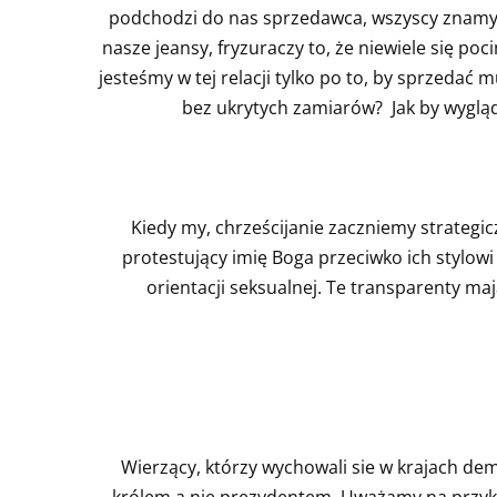
podchodzi do nas sprzedawca, wszyscy znamy p
nasze jeansy, fryzuraczy to, że niewiele się p
jesteśmy w tej relacji tylko po to, by sprzedać 
bez ukrytych zamiarów? Jak by wygląd
Kiedy my, chrześcijanie zaczniemy strategi
protestujący imię Boga przeciwko ich stylow
orientacji seksualnej. Te transparenty maj
Wierzący, którzy wychowali sie w krajach de
królem a nie prezydentem. Uważamy na przykła