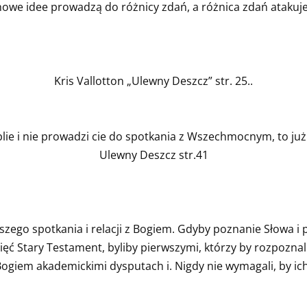
nowe idee prowadzą do różnicy zdań, a różnica zdań atakuj
Kris Vallotton „Ulewny Deszcz” str. 25..
iblie i nie prowadzi cie do spotkania z Wszechmocnym, to już
Ulewny Deszcz str.41
szego spotkania i relacji z Bogiem. Gdyby poznanie Słowa i
ęć Stary Testament, byliby pierwszymi, którzy by rozpoznali 
Bogiem akademickimi dysputach i. Nigdy nie wymagali, by ich