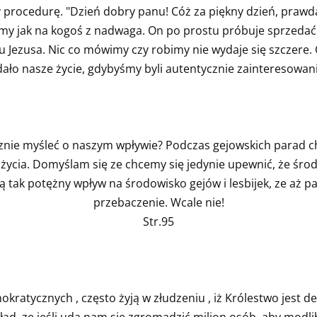
rocedurę. "Dzień dobry panu! Cóż za piękny dzień, prawda,
ocimy jak na kogoś z nadwaga. On po prostu próbuje sprzedać 
mu Jezusa. Nic co mówimy czy robimy nie wydaje się szczere. 
ało nasze życie, gdybyśmy byli autentycznie zainteresowanie
cznie myśleć o naszym wpływie? Podczas gejowskich parad c
i życia. Domyślam się ze chcemy się jedynie upewnić, że śr
ą tak potężny wpływ na środowisko gejów i lesbijek, ze aż p
przebaczenie. Wcale nie!
Str.95
mokratycznych , często żyją w złudzeniu , iż Królestwo jest
d, ze jeśli uda nam sie zgromadzić milion osób, aby modli