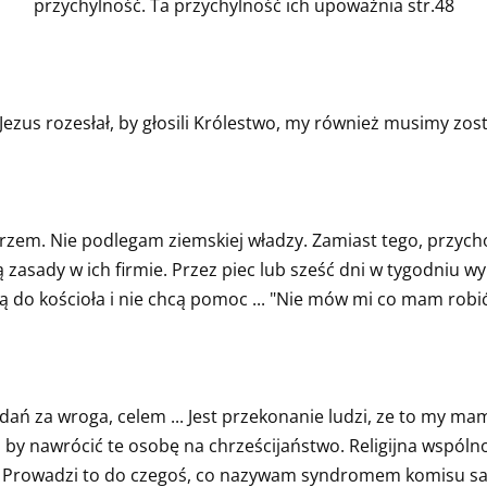
przychylność. Ta przychylność ich upoważnia str.48
zus rozesłał, by głosili Królestwo, my również musimy zostać
zem. Nie podlegam ziemskiej władzy. Zamiast tego, przychod
ą zasady w ich firmie. Przez piec lub sześć dni w tygodniu 
 do kościoła i nie chcą pomoc ... "Nie mów mi co mam robić
 za wroga, celem ... Jest przekonanie ludzi, ze to my mamy 
by nawrócić te osobę na chrześcijaństwo. Religijna wspólnota
el. Prowadzi to do czegoś, co nazywam syndromem komisu 