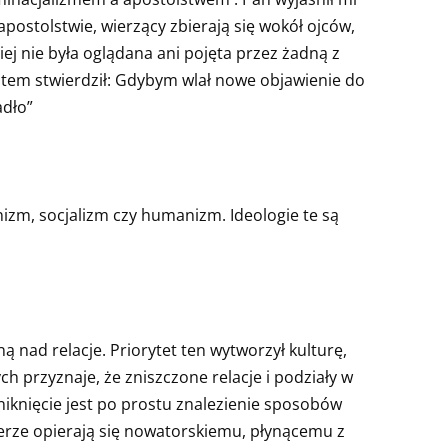
postolstwie, wierzący zbierają się wokół ojców,
iej nie była oglądana ani pojęta przez żadną z
 Potem stwierdził: Gdybym wlał nowe objawienie do
adło”
izm, socjalizm czy humanizm. Ideologie te są
ą nad relacje. Priorytet ten wytworzył kulturę,
h przyznaje, że zniszczone relacje i podziały w
iknięcie jest po prostu znalezienie sposobów
erze opierają się nowatorskiemu, płynącemu z