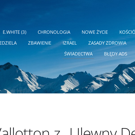
E.WHITE (3)
CHRONOLOGIA
NOWE ŻYCIE
KOŚCI
EDZIELA
ZBAWIENIE
IZRAEL
ZASADY ZDROWIA
ŚWIADECTWA
BŁĘDY ADS
Vallotton z „Ulewny D