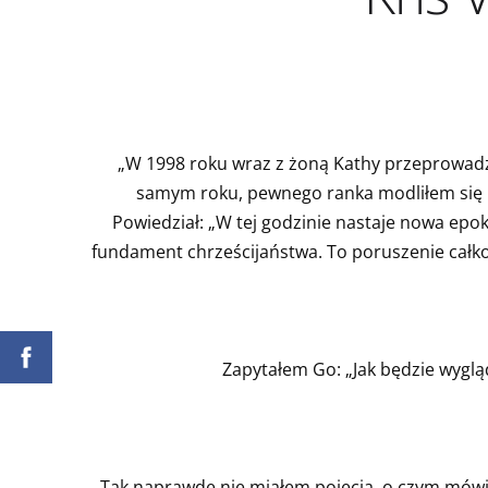
„W 1998 roku wraz z żoną Kathy przeprowadzil
samym roku, pewnego ranka modliłem się le
Powiedział: „W tej godzinie nastaje nowa epo
fundament chrześcijaństwa. To poruszenie całkowi
Zapytałem Go: „Jak będzie wyglą
Tak naprawdę nie miałem pojęcia, o czym mówi