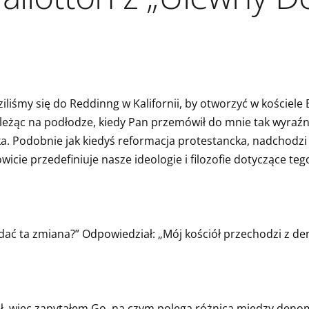
iśmy się do Reddinng w Kalifornii, by otworzyć w kościele
żąc na podłodze, kiedy Pan przemówił do mnie tak wyraźni
ka. Podobnie jak kiedyś reformacja protestancka, nadchodz
cie przedefiniuje nasze ideologie i filozofie dotyczące tego
dać ta zmiana?” Odpowiedział: „Mój kościół przechodzi z d
ł, więc zapytałem Go, na czym polega różnica między denom