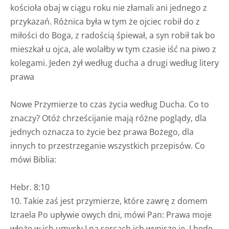
kościoła obaj w ciągu roku nie złamali ani jednego z
przykazań. Różnica była w tym że ojciec robił do z
miłości do Boga, z radością śpiewał, a syn robił tak bo
mieszkał u ojca, ale wolałby w tym czasie iść na piwo z
kolegami. Jeden żył według ducha a drugi według litery
prawa
Nowe Przymierze to czas życia według Ducha. Co to
znaczy? Otóż chrześcijanie mają różne poglądy, dla
jednych oznacza to życie bez prawa Bożego, dla
innych to przestrzeganie wszystkich przepisów. Co
mówi Biblia:
Hebr. 8:10
10. Takie zaś jest przymierze, które zawrę z domem
Izraela Po upływie owych dni, mówi Pan: Prawa moje
włożę w ich umysły I na sercach ich wypiszę je, I będę