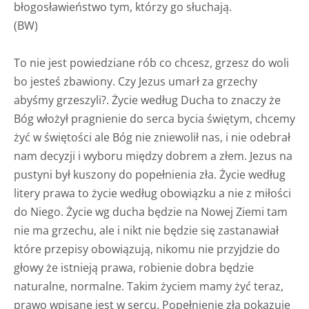
błogosławieństwo tym, którzy go słuchają.
(BW)
To nie jest powiedziane rób co chcesz, grzesz do woli
bo jesteś zbawiony. Czy Jezus umarł za grzechy
abyśmy grzeszyli?. Życie według Ducha to znaczy że
Bóg włożył pragnienie do serca bycia świętym, chcemy
żyć w świętości ale Bóg nie zniewolił nas, i nie odebrał
nam decyzji i wyboru między dobrem a złem. Jezus na
pustyni był kuszony do popełnienia zła. Życie według
litery prawa to życie według obowiązku a nie z miłości
do Niego. Życie wg ducha będzie na Nowej Ziemi tam
nie ma grzechu, ale i nikt nie będzie się zastanawiał
które przepisy obowiązują, nikomu nie przyjdzie do
głowy że istnieją prawa, robienie dobra będzie
naturalne, normalne. Takim życiem mamy żyć teraz,
prawo wpisane jest w sercu. Popełnienie zła pokazuje