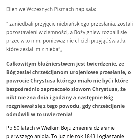
Ellen we Wczesnych Pismach napisała:
" zaniedbali przyjęcie niebiańskiego przesłania, zostali
pozostawieni w ciemności, a Boży gniew rozpalił się
przeciwko nim, ponieważ nie chcieli przyjąć światła,
które zesłał im z nieba”„
Całkowitym bluźnierstwem jest twierdzenie, że
Bóg zesłał chrześcijanom urojeniowe przesłanie, o
powrocie Chrystusa którego miało nie być i które
bezpośrednio zaprzeczało słowom Chrystusa, że
nikt nie zna dnia i godziny a następnie Bóg
rozgniewał się z tego powodu, gdy chrześcijanie
odmówili w to uwierzenia!
Po 50 latach w Wielkim Boju zmieniła działanie
pierwszego anioła. To już nie rok 1843 i ogłaszanie