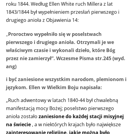
roku 1844. Według Ellen White ruch Millera z lat
1843/1844 był wypełnieniem przesłań pierwszego i
drugiego anioła z Objawienia 14:
„
Proroctwo
wypełniło się
w poselstwach
pierwszego i drugiego anioła. Otrzymali je we
właściwym czasie i wykonali dzieło, które Bóg
przez nie zamierzył”.
Wczesme Pisma str.245 (wyd.
ang)
i być zaniesione wszystkim narodom, plemionom i
językom. Ellen w Wielkim Boju napisała:
„Ruch adwentowy w latach 1840-44 był chwalebną
manifestacją mocy Bożej; poselstwo pierwszego
anioła zostało
zaniesione do każdej stacji misyjnej
na świecie
, a w niektórych krajach było największe
zainteresowanie religijne, jakie można było