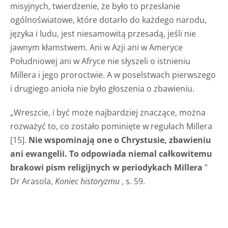
misyjnych, twierdzenie, że było to przesłanie
ogólnoświatowe, które dotarło do każdego narodu,
języka i ludu, jest niesamowitą przesadą, jeśli nie
jawnym kłamstwem. Ani w Azji ani w Ameryce
Południowej ani w Afryce nie słyszeli o istnieniu
Millera i jego proroctwie. A w poselstwach pierwszego
i drugiego anioła nie było głoszenia o zbawieniu.
„Wreszcie, i być może najbardziej znaczące, można
rozważyć to, co zostało pominięte w regułach Millera
[15].
Nie wspominają one o Chrystusie, zbawieniu
ani ewangelii. To odpowiada niemal całkowitemu
brakowi pism religijnych w periodykach Millera
”
Dr Arasola,
Koniec historyzmu
, s. 59.