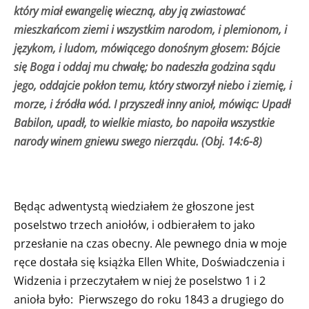
który miał ewangelię wieczną, aby ją zwiastować
mieszkańcom ziemi i wszystkim narodom, i plemionom, i
językom, i ludom, mówiącego donośnym głosem: Bójcie
się Boga i oddaj mu chwałę; bo nadeszła godzina sądu
jego, oddajcie pokłon temu, który stworzył niebo i ziemię, i
morze, i źródła wód. I przyszedł inny anioł, mówiąc: Upadł
Babilon, upadł, to wielkie miasto, bo napoiła wszystkie
narody winem gniewu swego nierządu. (Obj. 14:6-8)
Będąc adwentystą wiedziałem że głoszone jest
poselstwo trzech aniołów, i odbierałem to jako
przesłanie na czas obecny. Ale pewnego dnia w moje
ręce dostała się książka Ellen White, Doświadczenia i
Widzenia i przeczytałem w niej że poselstwo 1 i 2
anioła było: Pierwszego do roku 1843 a drugiego do