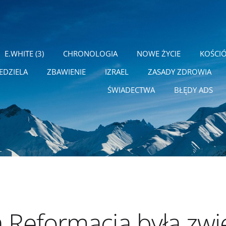
E.WHITE (3)
CHRONOLOGIA
NOWE ŻYCIE
KOŚCI
EDZIELA
ZBAWIENIE
IZRAEL
ZASADY ZDROWIA
ŚWIADECTWA
BŁĘDY ADS
a Reformacja była zw