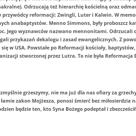
sakralne). Odrzucają też hierarchię kościelną oraz odma
 przywódcy reformacji: Zwingli, Luter i Kalwin. W mem
ych anabaptystów. Menno Simmons, były proboszcz kat
c. Jego wyznawców nazwano mennonitami. Odrzucali oni
egali przykazań dekalogu i zasad ewangelicznych. Z pow
ili się w USA. Powstałe po Reformacji kościoły, baptyst
izacji stworzonej przez Lutra. To nie była Reformacja Bo
myślnie grzeszymy, nie ma już dla nas ofiary za grzechy,
to łamie zakon Mojżesza, ponosi śmierć bez miłosierdzia
 godzien będzie ten, kto Syna Bożego podeptał i zbezcześci