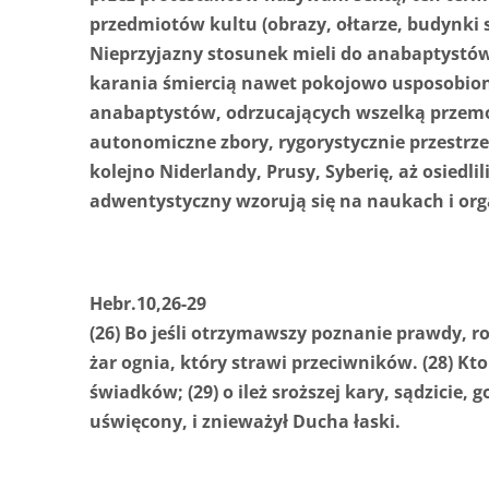
przedmiotów kultu (obrazy, ołtarze, budynki 
Nieprzyjazny stosunek mieli do anabaptystów
karania śmiercią nawet pokojowo usposobion
anabaptystów, odrzucających wszelką przemo
autonomiczne zbory, rygorystycznie przestrz
kolejno Niderlandy, Prusy, Syberię, aż osiedl
adwentystyczny wzorują się na naukach i organ
Hebr.10,26-29
(26) Bo jeśli otrzymawszy poznanie prawdy, roz
żar ognia, który strawi przeciwników. (28) K
świadków; (29) o ileż sroższej kary, sądzicie,
uświęcony, i znieważył Ducha łaski.