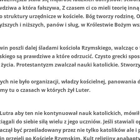
ziwa a która fałszywa, Z czasem ci co mieli teorię inną n
struktury urzędnicze w kościele. Bóg tworzy rodzinę, Oj
wyższych i niższych, panów i sług, w Królestwie Bożym w
n poszli dalej śladami kościoła Rzymskiego, walcząc o fi
kiego są prawdziwe a które odrzucić. Czysto grecki spo
życia. Protestantyzm zwalczał nauki katolickie. Stworzy
rych nie było organizacji, władzy kościelnej, panowania 
y tu o czasach w których żył Luter.
 Lutra aby ten nie kontynuował nauk katolickich, mówi
ągali do siebie siłą wielu z jego uczniów. Jeśli stawiali
czął być prześladowany przez nie tylko katolików ale i pr
 przejęli po Kościele Rzymskim. Kult religijny anabapty