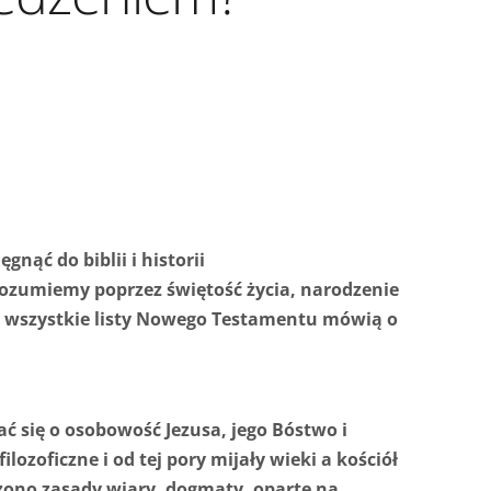
nąć do biblii i historii
rozumiemy poprzez świętość życia, narodzenie
al wszystkie listy Nowego Testamentu mówią o
rać się o osobowość Jezusa, jego Bóstwo i
lozoficzne i od tej pory mijały wieki a kościół
rzono zasady wiary, dogmaty, oparte na