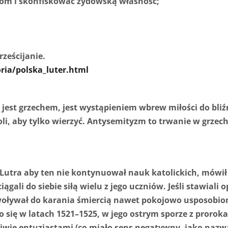
dom i skonfiskować żydowską własność;
rześcijanie.
ria/polska_luter.html
jest grzechem, jest wystąpieniem wbrew miłości do bliźn
li, aby tylko wierzyć. Antysemityzm to trwanie w grzech
 Lutra aby ten nie kontynuował nauk katolickich, mówi
ągali do siebie siłą wielu z jego uczniów. Jeśli stawiali
woływał do karania śmiercią nawet pokojowo usposobi
się w latach 1521–1525, w jego ostrym sporze z prorokam
iwie entuzjastami (co miało sens negatywny, jako nazw