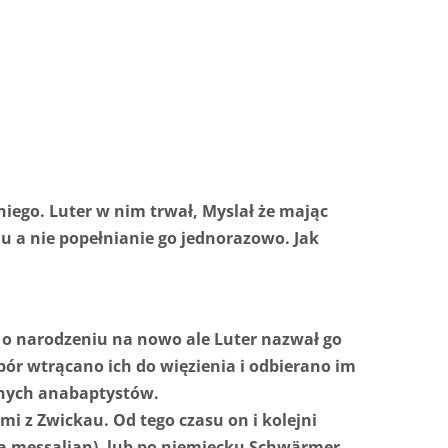
iego. Luter w nim trwał, Myslał że mając
u a nie popełnianie go jednorazowo. Jak
ł o narodzeniu na nowo ale Luter nazwał go
 opór wtrącano ich do więzienia i odbierano im
onych anabaptystów.
i z Zwickau. Od tego czasu on i kolejni
a messalian), lub po niemiecku Schwärmer