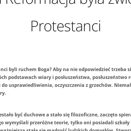
Protestanci
ci byli ruchem Boga? Aby na nie odpowiedzieć trzeba sięg
wóch podstawach wiary i posłuszeństwa, posłuszeństwo 
i do usprawiedliwienia, oczyszczenia z grzechów. Niem
ry.
stało być duchowe a stało się filozoficzne, zaczęto spie
 wymyślali przeróżne teorie, tylko oni posiadali szkoły fi
najważniejsza stała się mądrość ludzkich domysłów. Stwo