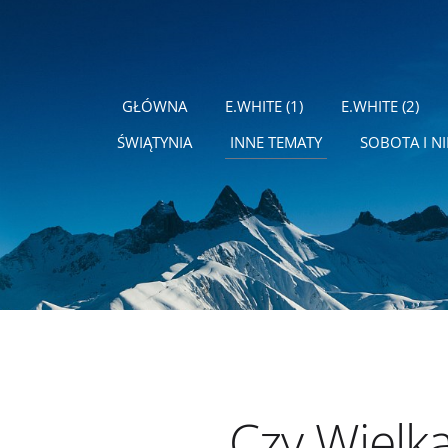
GŁÓWNA
E.WHITE (1)
E.WHITE (2)
ŚWIĄTYNIA
INNE TEMATY
SOBOTA I NI
Czy Wielk