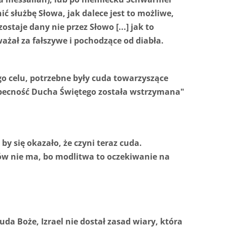
ć służbę Słowa, jak dalece jest to możliwe,
taje dany nie przez Słowo [...] jak to
żał za fałszywe i pochodzące od diabła.
o celu, potrzebne były cuda towarzyszące
obecność Ducha Świętego została wstrzymana"
by się okazało, że czyni teraz cuda.
udów nie ma, bo modlitwa to oczekiwanie na
uda Boże, Izrael nie dostał zasad wiary, która