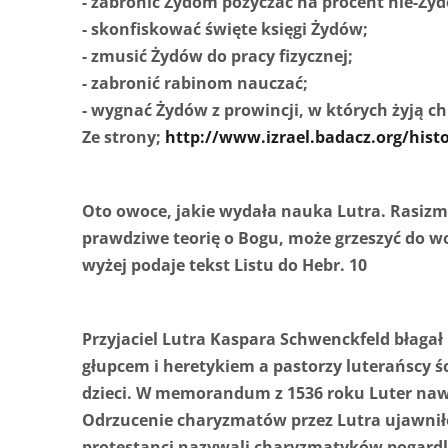
- zabronić Żydom pożyczać na procent nie-Ży
- skonfiskować święte księgi Żydów;
- zmusić Żydów do pracy fizycznej;
- zabronić rabinom nauczać;
- wygnać Żydów z prowincji, w których żyją ch
Ze strony;
http://www.izrael.badacz.org/histo
Oto owoce, jakie wydała nauka Lutra. Rasizm 
prawdziwe teorię o Bogu, może grzeszyć do wo
wyżej podaje tekst Listu do Hebr. 10
Przyjaciel Lutra Kaspara Schwenckfeld błagał
głupcem i heretykiem a pastorzy luterańscy ści
dzieci. W memorandum z 1536 roku Luter na
Odrzucenie charyzmatów przez Lutra ujawniło 
protestanci nazywali charyzmatyków pogardl