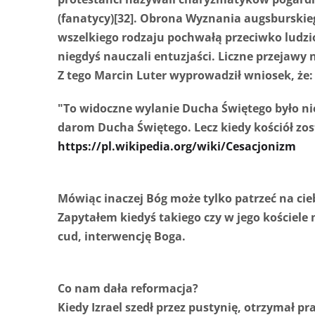
(fanatycy)[32]. Obrona Wyznania augsburskiego
wszelkiego rodzaju pochwałą przeciwko ludzio
niegdyś nauczali entuzjaści. Liczne przejawy
Z tego Marcin Luter wyprowadził wniosek, że:
"To widoczne wylanie Ducha Świętego było ni
darom Ducha Świętego. Lecz kiedy kościół zo
https://pl.wikipedia.org/wiki/Cesacjonizm
Mówiąc inaczej Bóg może tylko patrzeć na ciebi
Zapytałem kiedyś takiego czy w jego kościele
cud, interwencję Boga.
Co nam dała reformacja?
Kiedy Izrael szedł przez pustynię, otrzymał pr