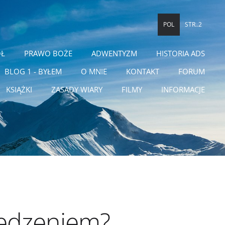
POL
STR..2
ÓŁ
PRAWO BOŻE
ADWENTYZM
HISTORIA ADS
BLOG 1 - BYŁEM
O MNIE
KONTAKT
FORUM
KSIĄŻKI
ZASADY WIARY
FILMY
INFORMACJE
iedzeniem?