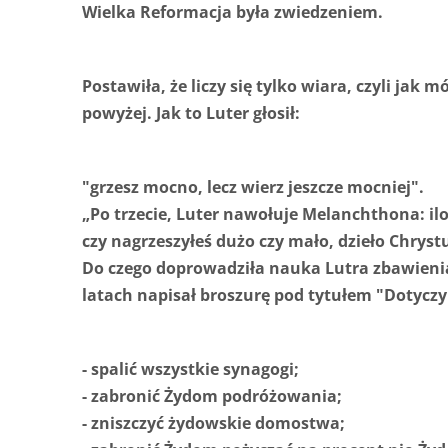
Wielka Reformacja była zwiedzeniem.
Postawiła, że liczy się tylko wiara, czyli jak 
powyżej. Jak to Luter głosił:
"grzesz mocno, lecz wierz jeszcze mocniej".
„Po trzecie, Luter nawołuje Melanchthona: ilo
czy nagrzeszyłeś dużo czy mało, dzieło Chryst
Do czego doprowadziła nauka Lutra zbawienia t
latach napisał broszurę pod tytułem "Dotyczy
- spalić wszystkie synagogi;
- zabronić Żydom podróżowania;
- zniszczyć żydowskie domostwa;