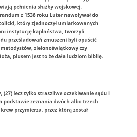
wiają pełnienia służby wojskowej.
orandum z 1536 roku Luter nawoływał do
olicki, który zjednoczył umiarkowanych
 instytucję kapłaństwa, tworzyli
odu prześladowań zmuszeni byli opuścić
ów, metodystów, zielonoświątkowy czy
ża, plusem jest to że dała ludziom biblię.
 (27) lecz tylko straszliwe oczekiwanie sądu i
 na podstawie zeznania dwóch albo trzech
ł krew przymierza, przez którą został