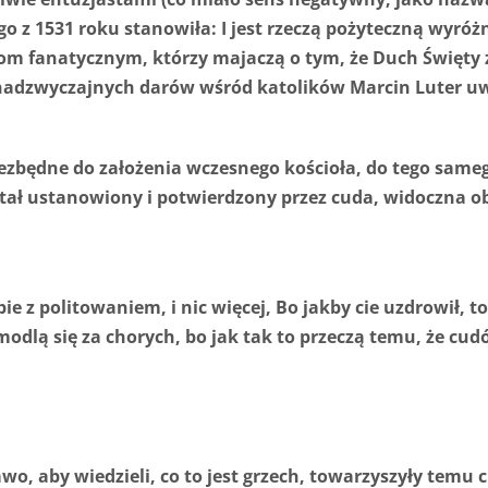
 z 1531 roku stanowiła: I jest rzeczą pożyteczną wyróżni
m fanatycznym, którzy majaczą o tym, że Duch Święty zos
 nadzwyczajnych darów wśród katolików Marcin Luter uwa
ezbędne do założenia wczesnego kościoła, do tego sameg
stał ustanowiony i potwierdzony przez cuda, widoczna 
e z politowaniem, i nic więcej, Bo jakby cie uzdrowił, to 
 modlą się za chorych, bo jak tak to przeczą temu, że c
awo, aby wiedzieli, co to jest grzech, towarzyszyły temu c