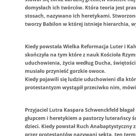
domysłach ich twórców. Która teoria jest prawd
stosach, nazywano ich heretykami. Stworzono 
tworzy Babilon w której istnieje hierarchia, 
Kiedy powstała Wielka Reformacja Luter i Kalwi
skończyła na tym które z nauk Kościoła Rzyms
uduchowienia, życia według Ducha, świętości 
musiało przynieść gorzkie owoce.
Kiedy pojawili się ludzie uduchowieni dla któ
protestantyzm wystąpił przeciwko nim, mówim
Przyjaciel Lutra Kaspara Schwenckfeld błagał
głupcem i heretykiem a pastorzy luterańscy ści
dzieci. Kiedy powstał Ruch Anabaptystyczny za
przez protestantów nazywani sektą, ten termin