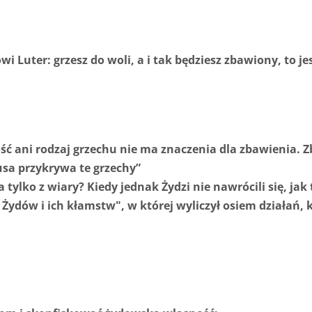
mówi Luter: grzesz do woli, a i tak będziesz zbawiony, to 
ść ani rodzaj grzechu nie ma znaczenia dla zbawienia. Zb
usa przykrywa te grzechy”
ylko z wiary? Kiedy jednak Żydzi nie nawrócili się, jak
 Żydów i ich kłamstw", w której wyliczył osiem działań, 