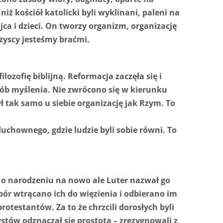
iż kościół katolicki byli wyklinani, paleni na
ca i dzieci. On tworzy organizm, organizację
szyscy jesteśmy braćmi.
lozofię biblijną. Reformacja zaczęła się i
sób myślenia. Nie zwrócono się w kierunku
ł tak samo u siebie organizację jak Rzym. To
duchownego, gdzie ludzie byli sobie równi. To
ł o narodzeniu na nowo ale Luter nazwał go
 opór wtrącano ich do więzienia i odbierano im
otestantów. Za to że chrzcili dorosłych byli
stów odznaczał się prostotą – zrezygnowali z